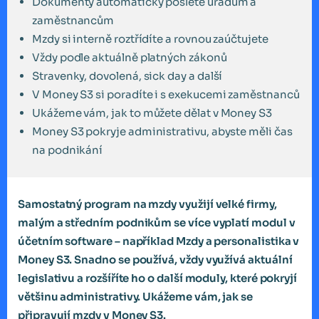
Dokumenty automaticky pošlete úřadům a
zaměstnancům
Mzdy si interně roztřídíte a rovnou zaúčtujete
Vždy podle aktuálně platných zákonů
Stravenky, dovolená, sick day a další
V Money S3 si poradíte i s exekucemi zaměstnanců
Ukážeme vám, jak to můžete dělat v Money S3
Money S3 pokryje administrativu, abyste měli čas
na podnikání
Samostatný program na mzdy využijí velké firmy,
malým a středním podnikům se více vyplatí modul v
účetním software – například Mzdy a personalistika v
Money S3. Snadno se používá, vždy využívá aktuální
legislativu a rozšíříte ho o další moduly, které pokryjí
většinu administrativy. Ukážeme vám, jak se
připravují mzdy v Money S3.