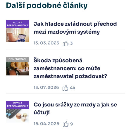
Další podobné články
Jak hladce zvládnout přechod
MZDY A
PERSONALISTIKA
mezi mzdovými systémy
13. 03. 2025
3
Škoda způsobená
ODMĚŇOVÁNÍ
zaměstnancem: co může
zaměstnavatel požadovat?
13. 07. 2026
44
Co jsou srážky ze mzdy a jak se
MZDY A
PERSONALISTIKA
účtují
16. 04. 2026
9