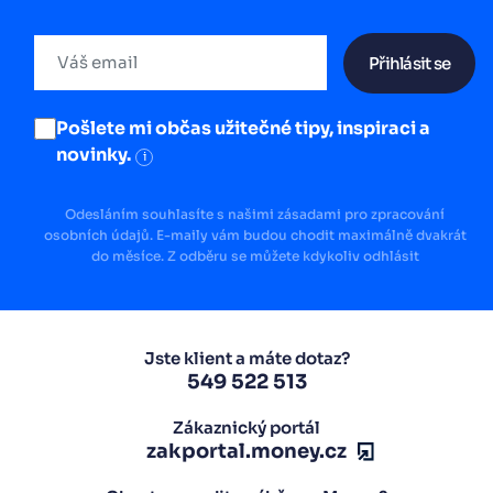
Přihlásit se
Pošlete mi občas užitečné tipy, inspiraci a
novinky.
i
Odesláním souhlasíte s našimi zásadami pro zpracování
osobních údajů. E-maily vám budou chodit maximálně dvakrát
do měsíce. Z odběru se můžete kdykoliv odhlásit
Jste klient a máte dotaz?
549 522 513
Zákaznický portál
zakportal.money.cz