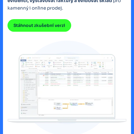
evidenci, vystavovat faktury a evidovat sklad
pro
kamenný i online prodej.
Stáhnout zkušební verzi