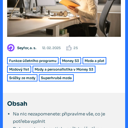
Seyfor, a. s.
12. 02. 2025
25
Funkce účetního programu
Money S3
Mzda a plat
Mzdový list
Mzdy a personalistika v Money S3
Srážky ze mzdy
Superhrubá mzda
Obsah
Na nic nezapomenete: připravíme vše, co je
potřeba vyplnit