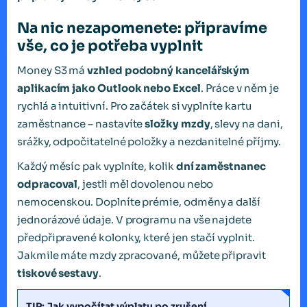
Na nic nezapomenete: připravíme
vše, co je potřeba vyplnit
Money S3 má
vzhled podobný kancelářským
aplikacím jako Outlook nebo Excel
. Práce v něm je
rychlá a intuitivní. Pro začátek si vyplníte kartu
zaměstnance – nastavíte
složky mzdy
, slevy na dani,
srážky, odpočitatelné položky a nezdanitelné příjmy.
Každý měsíc pak vyplníte, kolik
dní zaměstnanec
odpracoval
, jestli měl dovolenou nebo
nemocenskou. Doplníte prémie, odměny a další
jednorázové údaje. V programu na vše najdete
předpřipravené kolonky, které jen stačí vyplnit.
Jakmile máte mzdy zpracované, můžete připravit
tiskové sestavy
.
TIP: Jak vypočítat výplatu po zrušení