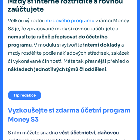
Mzdy si interně roztřídíte a rovnou
zaúčtujete
Velkou výhodou
mzdového programu
v rámci Money
S3 je, že zpracované mzdy si rovnou zaúčtujete a
nemusíte je ručně přepisovat do účetního
programu
. V modulu si vytvoříte
interní doklady
a
mzdy rozdělíte podle nákladových středisek, zakázek
či vykonávané činnosti. Máte tak přesnější přehled o
nákladech jednotlivých týmů či oddělení
.
Tip redakce
Vyzkoušejte si zdarma účetní program
Money S3
S ním můžete snadno
vést účetnictví, daňovou