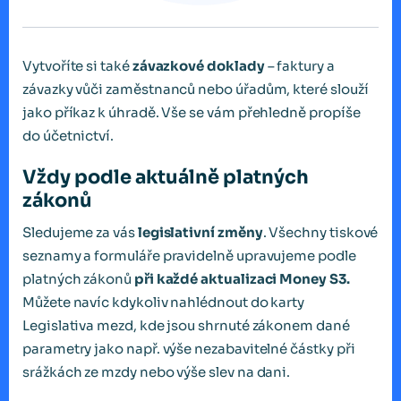
Vytvoříte si také
závazkové doklady
– faktury a
závazky vůči zaměstnanců nebo úřadům, které slouží
jako příkaz k úhradě. Vše se vám přehledně propíše
do účetnictví.
Vždy podle aktuálně platných
zákonů
Sledujeme za vás
legislativní změny
. Všechny tiskové
seznamy a formuláře pravidelně upravujeme podle
platných zákonů
při každé aktualizaci Money S3.
Můžete navíc kdykoliv nahlédnout do karty
Legislativa mezd, kde jsou shrnuté zákonem dané
parametry jako např. výše nezabavitelné částky při
srážkách ze mzdy nebo výše slev na dani.