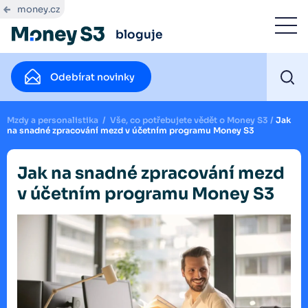
money.cz
bloguje
Odebírat novinky
Mzdy a personalistika
/
Vše, co potřebujete vědět o Money S3
/
Jak
na snadné zpracování mezd v účetním programu Money S3
Jak na snadné zpracování mezd
v účetním programu Money S3