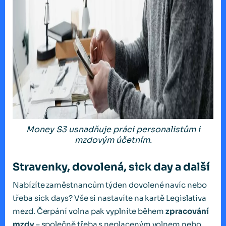
Money S3 usnadňuje práci personalistům i
mzdovým účetním.
Stravenky, dovolená, sick day a další
Nabízíte zaměstnancům týden dovolené navíc nebo
třeba sick days? Vše si nastavíte na kartě Legislativa
mezd. Čerpání volna pak vyplníte během
zpracování
mzdy
– společně třeba s neplaceným volnem nebo