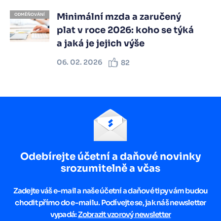
Minimální mzda a zaručený
ODMĚŇOVÁNÍ
plat v roce 2026: koho se týká
a jaká je jejich výše
06. 02. 2026
82
Odebírejte účetní a daňové novinky
srozumitelně a včas
Zadejte váš e-mail a naše účetní a daňové tipy vám budou
chodit přímo do e-mailu. Podívejte se, jak náš newsletter
vypadá:
Zobrazit vzorový newsletter