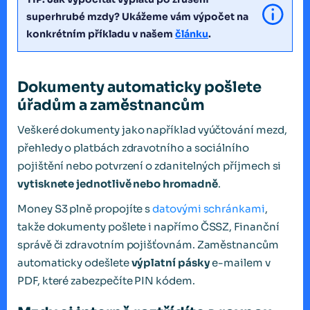
superhrubé mzdy? Ukážeme vám výpočet na
konkrétním příkladu v našem
článku
.
Dokumenty automaticky pošlete
úřadům a zaměstnancům
Veškeré dokumenty jako například vyúčtování mezd,
přehledy o platbách zdravotního a sociálního
pojištění nebo potvrzení o zdanitelných příjmech si
vytisknete jednotlivě nebo hromadně
.
Money S3 plně propojíte s
datovými schránkami
,
takže dokumenty pošlete i napřímo ČSSZ, Finanční
správě či zdravotním pojišťovnám. Zaměstnancům
automaticky odešlete
výplatní pásky
e-mailem v
PDF, které zabezpečíte PIN kódem.