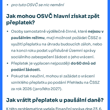
pro tuto OSVČ se nic nemění
Jak mohou OSVČ hlavní získat zpět
přeplatek?
Osoby samostatně výdělečně činné, které
nejsou v
paušálním režimu
, mají možnost požádat ČSSZ o
využití přeplatku na úhradu budoucích záloh, nebo
na konci roku podat u příslušné Územní správy
sociálního zabezpečení žádost o jeho vrácení.
Přeplatek je vyplacen nejpozději
do 60 dnů od
podání žádosti.
Pokud tak neučiní, mohou si zažádat o vrácení
vzniklého přeplatku po podání Přehledu na ČSSZ
za rok 2026 (jaro/léto 2027).
Jak vrátit přeplatek u paušální daně?
K této problematice vydala Finanční správa dne 23 .6.