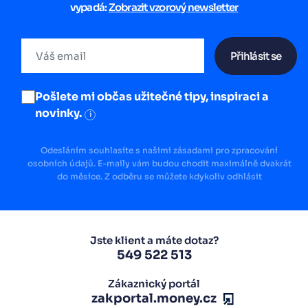
vypadá:
Zobrazit vzorový newsletter
Přihlásit se
Pošlete mi občas užitečné tipy, inspiraci a
novinky.
i
Odesláním souhlasíte s našimi zásadami pro zpracování
osobních údajů. E-maily vám budou chodit maximálně dvakrát
do měsíce. Z odběru se můžete kdykoliv odhlásit
Jste klient a máte dotaz?
549 522 513
Zákaznický portál
zakportal.money.cz