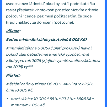
uvede ve své žádosti. Pokud by chtěl podnikatel/ka
zaslat přeplatek v hotovosti prostřednictvím držitele
poštovní licence, pak musí počítat s tím, že bude
hradit náklady za doručení (poštovné).
Příklad
:
Budou minimální zálohy skutečně 5 005 Kč?
Minimální záloha 5 005 Kč platí pro OSVČ hlavní,
pokud však nebude matematický výpočet nové
zálohy pro rok 2026 (z jejich vyměřovacího základu za
rok 2025) vyšší.
Příklad
:
Měsíční daňový základ OSVČ HLAVNÍ za rok 2025
činil 10 000 Kč:
nová záloha: 10 000 * 55 % * 29,2 % =
1 606 Kč
=
minimum 5 005 Kč