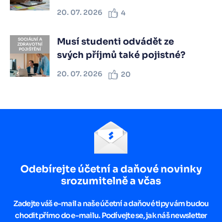
20. 07. 2026
4
Musí studenti odvádět ze
SOCIÁLNÍ A
ZDRAVOTNÍ
POJIŠTĚNÍ
svých příjmů také pojistné?
20. 07. 2026
20
Odebírejte účetní a daňové novinky
srozumitelně a včas
Zadejte váš e-mail a naše účetní a daňové tipy vám budou
chodit přímo do e-mailu. Podívejte se, jak náš newsletter