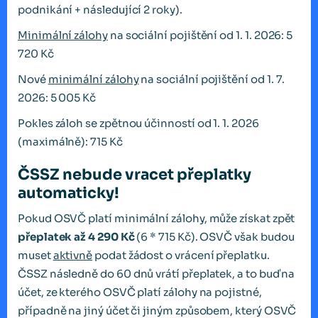
podnikání + následující 2 roky).
Minimální zálohy
na sociální pojištění od 1. 1. 2026: 5
720 Kč
Nové
minimální zálohy
na sociální pojištění od 1. 7.
2026: 5 005 Kč
Pokles záloh se zpětnou účinností od 1. 1. 2026
(maximálně): 715 Kč
ČSSZ nebude vracet přeplatky
automaticky!
Pokud OSVČ platí minimální zálohy, může získat zpět
přeplatek až 4 290 Kč
(6 * 715 Kč). OSVČ však budou
muset
aktivně
podat žádost o vrácení přeplatku.
ČSSZ následně do 60 dnů vrátí přeplatek, a to buď na
účet, ze kterého OSVČ platí zálohy na pojistné,
případně na jiný účet či jiným způsobem, který OSVČ