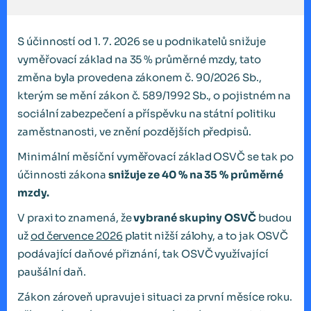
S účinností od 1. 7. 2026 se u podnikatelů snižuje
vyměřovací základ na 35 % průměrné mzdy, tato
změna byla provedena zákonem č. 90/2026 Sb.,
kterým se mění zákon č. 589/1992 Sb., o pojistném na
sociální zabezpečení a příspěvku na státní politiku
zaměstnanosti, ve znění pozdějších předpisů.
Minimální měsíční vyměřovací základ OSVČ se tak po
účinnosti zákona
snižuje ze 40 % na 35 % průměrné
mzdy.
V praxi to znamená, že
vybrané skupiny OSVČ
budou
už
od července 2026
platit nižší zálohy, a to jak OSVČ
podávající daňové přiznání, tak OSVČ využívající
paušální daň.
Zákon zároveň upravuje i situaci za první měsíce roku.