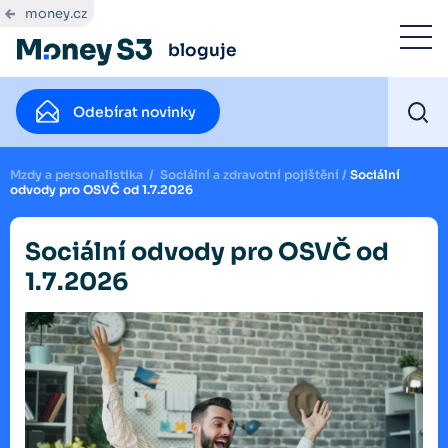
money.cz
bloguje
Odebírat novinky
Mzdy a personalistika
/
Sociální a zdravotní pojištění
/
Sociální
odvody pro OSVČ od 1.7.2026
Sociální odvody pro OSVČ od
1.7.2026