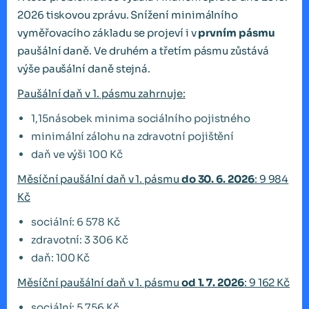
2026 tiskovou zprávu. Snížení minimálního
vyměřovacího základu se projeví i v
prvním pásmu
paušální daně. Ve druhém a třetím pásmu zůstává
výše paušální daně stejná.
Paušální daň v 1. pásmu zahrnuje:
1,15násobek minima sociálního pojistného
minimální zálohu na zdravotní pojištění
daň ve výši 100 Kč
Měsíční paušální daň v 1. pásmu
do 30. 6. 2026
: 9 984
Kč
sociální: 6 578 Kč
zdravotní: 3 306 Kč
daň: 100 Kč
Měsíční paušální daň v 1. pásmu
od 1. 7. 2026
: 9 162 Kč
sociální: 5 756 Kč