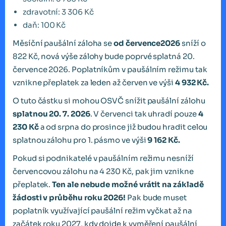
zdravotní: 3 306 Kč
daň: 100 Kč
Měsíční paušální záloha se
od července
2026
sníží o
822 Kč, nová výše zálohy bude poprvé splatná 20.
července 2026. Poplatníkům v paušálním režimu tak
vznikne přeplatek za leden až červen ve výši
4 932 Kč.
O tuto částku si mohou OSVČ snížit paušální zálohu
splatnou 20. 7. 2026
. V červenci tak uhradí pouze
4
230 Kč
a od srpna do prosince již budou hradit celou
splatnou zálohu pro 1. pásmo ve výši
9 162 Kč.
Pokud si podnikatelé v paušálním režimu nesníží
červencovou zálohu na 4 230 Kč, pak jim vznikne
přeplatek.
Ten ale nebude možné vrátit na základě
žádosti v průběhu roku 2026!
Pak bude muset
poplatník využívající paušální režim vyčkat až na
začátek roku 2027, kdy dojde k vyměření paušální