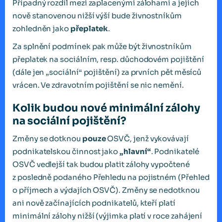
Případný rozdíl mezi zaplacenými zálohami a jejich
nově stanovenou nižší výší bude živnostníkům
zohledněn jako
přeplatek
.
Za splnění podmínek pak může být živnostníkům
přeplatek na sociálním, resp. důchodovém pojištění
(dále jen „sociální“ pojištění) za prvních pět měsíců
vrácen. Ve zdravotním pojištění se nic nemění.
Kolik budou nové minimální zálohy
na sociální pojištění?
Změny se dotknou
pouze
OSVČ, jenž vykovávají
podnikatelskou činnost jako
„hlavní“
. Podnikatelé
OSVČ vedlejší tak budou platit zálohy vypočtené
z posledně podaného Přehledu na pojistném (Přehled
o příjmech a výdajích OSVČ). Změny se nedotknou
ani nově začínajících podnikatelů, kteří platí
minimální zálohy nižší (výjimka platí v roce zahájení