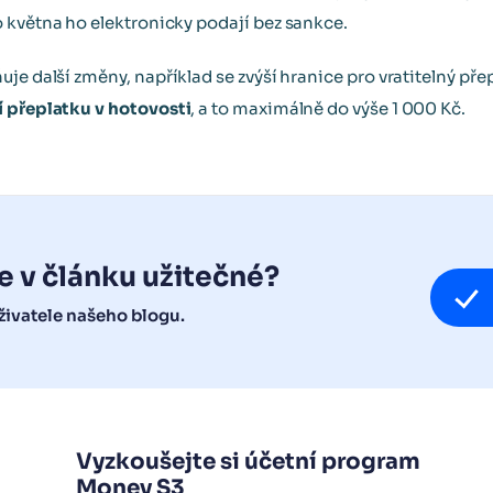
 května ho elektronicky podají bez sankce.
uje další změny, například se zvýší hranice pro vratitelný pře
 přeplatku v hotovosti
, a to maximálně do výše 1 000 Kč.
e v článku užitečné?
ivatele našeho blogu.
Vyzkoušejte si účetní program
Money S3