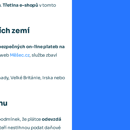
u.
Třetina e-shopů
v tomto
ích zemí
bezpečných on-line plateb na
í web
Měšec.cz
, služba zbaví
nady, Velké Británie, Irska nebo
nu
 podmínek, že plátce
odevzdá
 kteří nestihnou podat daňové