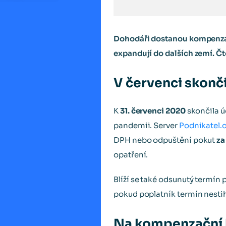
Dohodáři dostanou kompenzační
expandují do dalších zemí. Čt
V červenci skonč
K
31. červenci 2020
skončila ú
pandemii. Server
Podnikatel.
DPH nebo odpuštění pokut
za
opatření.
Blíží se také odsunutý termín p
pokud poplatník termín nesti
Na kompenzační 