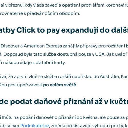
al v březnu, kdy vláda zavedla opatření proti šíření koronavir
srovnatelné s předvánočním obdobím.
atby Click to pay expandují do dalš
 Discover a American Express zahájily přípravy pro rozšíření
í. Doposud byla tato služba dostupná pouze v USA. Jak uvád
i nákupu údaje z platební karty.
, že v první vlně se služba rozšíří například do Austrálie, Ka
užbu postupně zavést
po celém světě
.
de podat daňové přiznání až v květ
ží lhůtu na podání daňového přiznání do května, ale pouze za
ádí server
Podnikatel.cz
, změna představuje výhodu i pro ty,