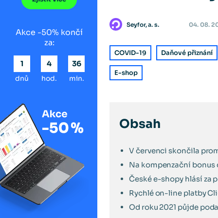
Seyfor, a. s.
04. 08. 
Akce -50% končí
za:
COVID-19
Daňové přiznání
1
4
36
E-shop
dnů
hod.
min.
Obsah
V červenci skončila pro
Na kompenzační bonus 
České e-shopy hlásí za pr
Rychlé on-line platby Cl
Od roku 2021 půjde podat