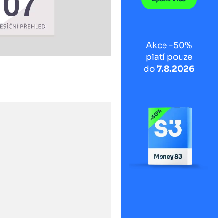
Akce -50%
platí pouze
do
7.8.2026