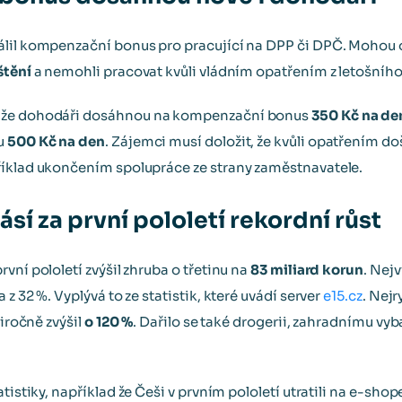
lil kompenzační bonus pro pracující na DPP či DPČ. Mohou o
štění
a nemohli pracovat kvůli vládním opatřením z letošního
 že dohodáři dosáhnou na kompenzační bonus
350 Kč na de
u
500 Kč na den
. Zájemci musí doložit, že kvůli opatřením d
říklad ukončením spolupráce ze strany zaměstnavatele.
sí za první pololetí rekordní růst
vní pololetí zvýšil zhruba o třetinu na
83 miliard korun
. Nejv
z 32 %. Vyplývá to ze statistik, které uvádí server
e15.cz
. Nejr
iročně zvýšil
o 120 %
. Dařilo se také drogerii, zahradnímu vy
atistiky, například že Češi v prvním pololetí utratili na e-sh