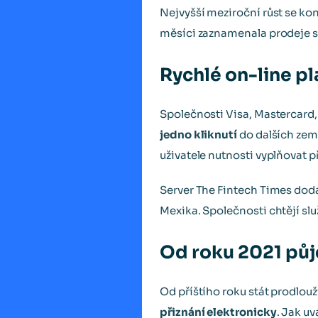
Nejvyšší meziroční růst se kon
měsíci zaznamenala prodeje 
Rychlé on-line pl
Společnosti Visa, Mastercard,
jedno kliknutí
do dalších zem
uživatele nutnosti vyplňovat př
Server The Fintech Times dodává
Mexika. Společnosti chtějí sl
Od roku 2021 půj
Od příštího roku stát prodlou
přiznání elektronicky
. Jak uv