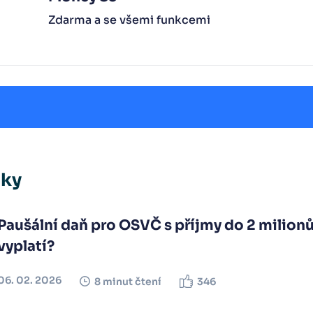
Zdarma a se všemi funkcemi
nky
Paušální daň pro OSVČ s příjmy do 2 milion
vyplatí?
06. 02. 2026
8 minut čtení
346