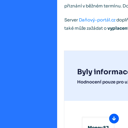
přiznání v běžném termínu. Do
Server
Daňový-portál.cz
doplň
také může zažádat o
vyplacení
Byly informac
Hodnocení pouze pro už