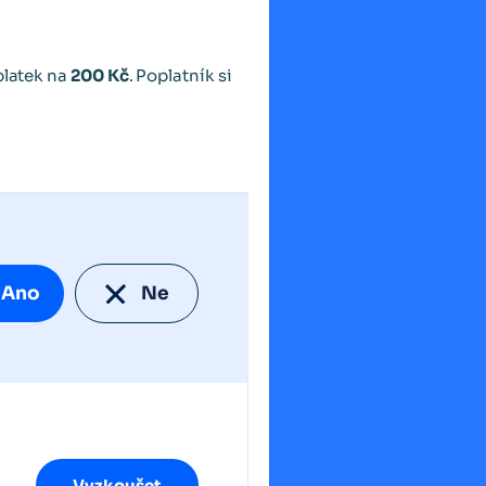
platek na
200 Kč
. Poplatník si
Ano
Ne
Vyzkoušet