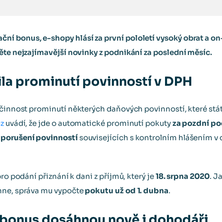
 bonus, e-shopy hlásí za první pololetí vysoký obrat a on-
ěte nejzajímavější novinky z podnikání za poslední měsíc.
ila prominutí povinností v DPH
činnost prominutí některých daňových povinností, které stát
cz
uvádí, že jde o automatické prominutí pokuty
za pozdní po
 porušení povinností
souvisejících s kontrolním hlášením 
ro podání přiznání k dani z příjmů, který je
18. srpna 2020
. J
hne, správa mu vypočte
pokutu už od 1. dubna
.
bonus dosáhnou nově i dohodáři