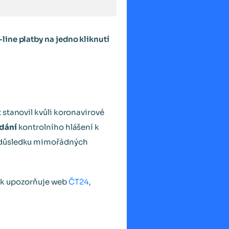
line platby na jedno kliknutí
 stanovil kvůli koronavirové
dání
kontrolního hlášení k
v důsledku mimořádných
ak upozorňuje web
ČT24
,