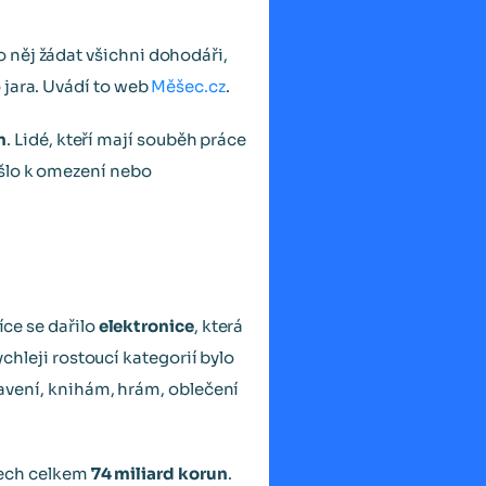
 něj žádat všichni dohodáři,
 jara. Uvádí to web
Měšec.cz
.
n
. Lidé, kteří mají souběh práce
ošlo k omezení nebo
íce se dařilo
elektronice
, která
ychleji rostoucí kategorií bylo
bavení, knihám, hrám, oblečení
opech celkem
74 miliard korun
.