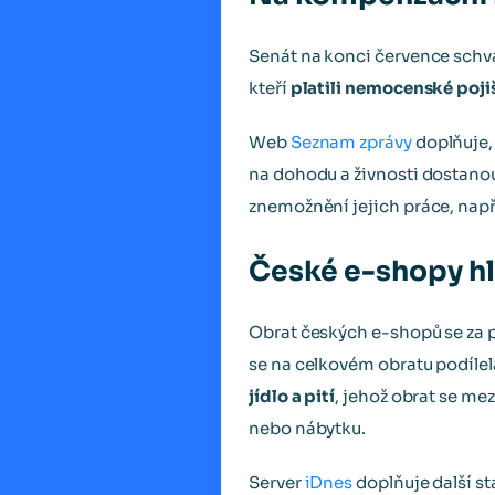
Senát na konci července schvá
kteří
platili nemocenské poji
Web
Seznam zprávy
doplňuje,
na dohodu a živnosti dostano
znemožnění jejich práce, nap
České e-shopy hlá
Obrat českých e-shopů se za pr
se na celkovém obratu podílela 
jídlo a pití
, jehož obrat se mez
nebo nábytku.
Server
iDnes
doplňuje další st