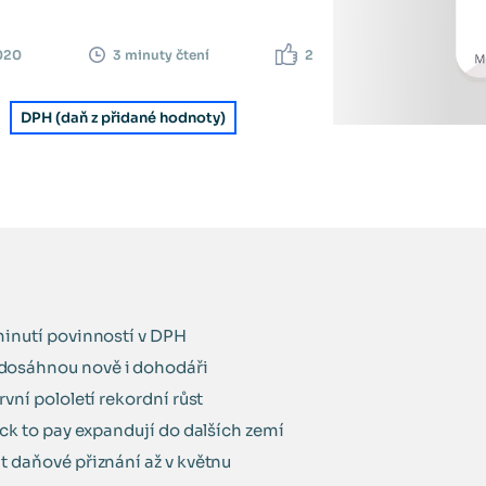
2020
2
3 minuty čtení
DPH (daň z přidané hodnoty)
minutí povinností v DPH
dosáhnou nově i dohodáři
vní pololetí rekordní růst
ick to pay expandují do dalších zemí
 daňové přiznání až v květnu