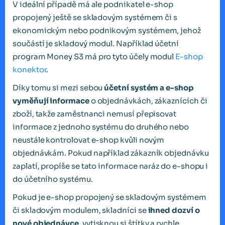
V ideální případě má ale podnikatel e-shop
propojený ještě se skladovým systémem či s
ekonomickým nebo podnikovým systémem, jehož
součástí je skladový modul. Například účetní
program Money S3 má pro tyto účely modul
E-shop
konektor
.
Díky tomu si mezi sebou
účetní systém a e-shop
vyměňují informace
o objednávkách, zákaznících či
zboží, takže zaměstnanci nemusí přepisovat
informace z jednoho systému do druhého nebo
neustále kontrolovat e-shop kvůli novým
objednávkám. Pokud například zákazník objednávku
zaplatí, propíše se tato informace naráz do e-shopu i
do účetního systému.
Pokud je e-shop propojený se skladovým systémem
či skladovým modulem, skladníci se
ihned dozví o
nové objednávce
, vytisknou si štítky a rychle