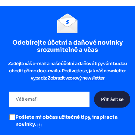
Odebírejte účetní a daňové novinky
srozumitelně a včas
Zadejte váš e-mail a naše účetní a daňové tipy vám budou
chodit přímo do e-mailu. Podívejte se, jak náš newsletter
vypadá:
Zobrazit vzorový newsletter
Přihlásit se
Pošlete mi občas užitečné tipy, inspiraci a
novinky.
i