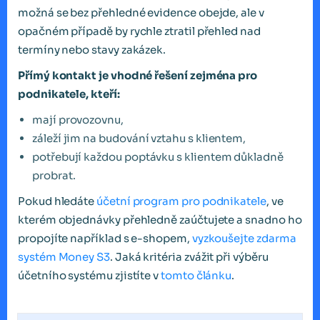
možná se bez přehledné evidence obejde, ale v
opačném případě by rychle ztratil přehled nad
termíny nebo stavy zakázek.
Přímý kontakt je vhodné řešení zejména pro
podnikatele, kteří:
mají provozovnu,
záleží jim na budování vztahu s klientem,
potřebují každou poptávku s klientem důkladně
probrat.
Pokud hledáte
účetní program pro podnikatele
, ve
kterém objednávky přehledně zaúčtujete a snadno ho
propojíte například s e-shopem,
vyzkoušejte zdarma
systém Money S3
. Jaká kritéria zvážit při výběru
účetního systému zjistíte v
tomto článku
.