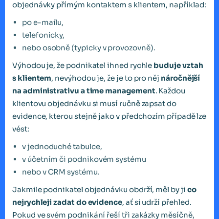
objednávky přímým kontaktem s klientem, například:
po e-mailu,
telefonicky,
nebo osobně (typicky v provozovně).
Výhodou je, že podnikatel ihned rychle
buduje vztah
s klientem
, nevýhodou je, že je to pro něj
náročnější
na administrativu a time management
. Každou
klientovu objednávku si musí ručně zapsat do
evidence, kterou stejně jako v předchozím případě lze
vést:
v jednoduché tabulce,
v účetním či podnikovém systému
nebo v CRM systému.
Jakmile podnikatel objednávku obdrží, měl by ji
co
nejrychleji zadat do evidence
, ať si udrží přehled.
Pokud ve svém podnikání řeší tři zakázky měsíčně,