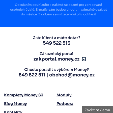
Odesláním souhlasíte s našimi zásadami pro zpracování
osobních údajů. E-maily vám budou chodit maximálně dvakrát
do měsíce. Z odběru se můžete kdykoliv odhlásit
Jste klient a máte dotaz?
549 522 513
Zákaznický portál
zakportal.money.cz
Chcete poradit s výběrem Money?
549 522 511
|
obchod@money.cz
Komplety Money S3
Moduly
Blog Money
Podpora
Zavřít reklamu
Kontakty