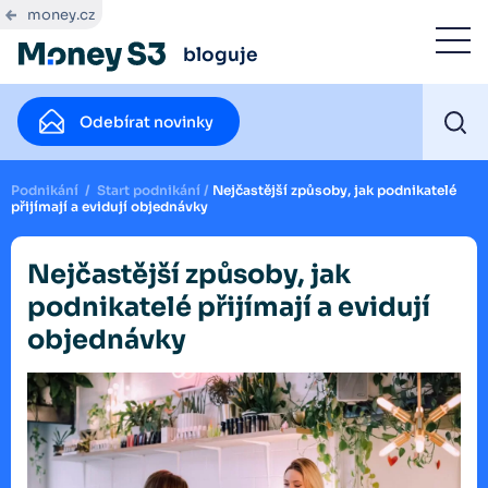
money.cz
bloguje
Odebírat novinky
Podnikání
/
Start podnikání
/
Nejčastější způsoby, jak podnikatelé
přijímají a evidují objednávky
Nejčastější způsoby, jak
podnikatelé přijímají a evidují
objednávky