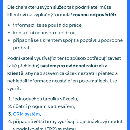
Dle charakteru svých služeb tak podnikatel může
klientovi na vyplněný formulář
rovnou odpovědět:
informací, že se pouští do práce,
konkrétní cenovou nabídkou,
případně se s klientem spojit a poptávku podrobně
probrat.
Podnikatelé využívající tento způsob potřebují zavést
také přehledný
systém pro evidenci zakázek a
klientů
, aby nad stavem zakázek neztratili přehled a
nehledali informace neustále jen po e-mailech. Lze
využít:
jednoduchou tabulku v Excelu,
účetní program s adresářem,
CRM systém
,
případně větší firmy využívají objednávkový modul
v podnikovém (ERP) systému.