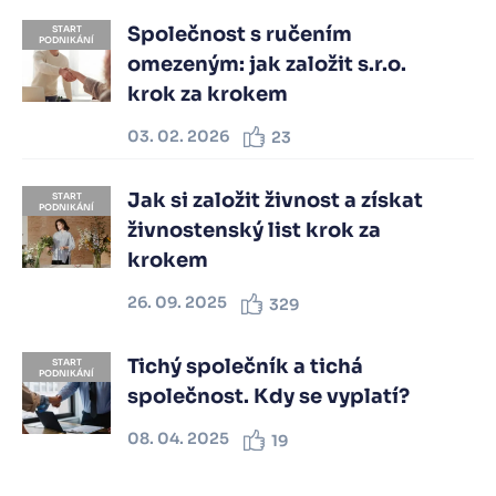
Společnost s ručením
START
PODNIKÁNÍ
omezeným: jak založit s.r.o.
krok za krokem
03. 02. 2026
23
Jak si založit živnost a získat
START
PODNIKÁNÍ
živnostenský list krok za
krokem
26. 09. 2025
329
Tichý společník a tichá
START
PODNIKÁNÍ
společnost. Kdy se vyplatí?
08. 04. 2025
19