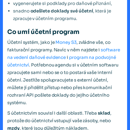
vygenerujete si podklady pro daňové přiznání,
snadno
odešlete doklady své účetní
, která je
zpracuje v účetním programu.
Co umí účetní program
Účetní systém, jako je
Money S3
, zvládne vše, co
fakturační programy. Navíc v něm najdete i
software
na vedení daňové evidence
i
program na podvojné
účetnictví
. Potřebnou agendu si v účetním softwaru
zpracujete sami nebo se o to postará vaše interní
účetní. Jestliže spolupracujete s externí účetní,
můžete jí přidělit přístup nebo přes komunikační
rozhraní API pošlete doklady do jejího účetního
systému.
S účetnictvím souvisí i další oblasti. Třeba
sklad
,
protože do účetnictví vstupují vaše zásoby, nebo
mzdy
, které jsou důležitým nákladem.