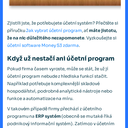
Zjistili jste, že potřebujete účetní systém? Přečtěte si
příručku
Jak vybrat účetní program
, ať
máte jistotu,
že na nic důležitého nezapomenete
. Vyzkoušejte si
účetní software Money S3 zdarma
.
Když už nestačí ani účetní program
Pokud firma časem vyroste, může se stát, že už jí
účetní program nebude z hlediska funkcí stačit.
Například potřebuje komplexnější skladové
hospodářství, podrobné analytické nástroje nebo
funkce a automatizace na míru.
V takovém případě firmy přechází z účetního
programu na
ERP systém
(obecně se mu také říká
podnikový informační systém). Zatímco v účetním