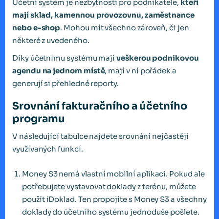
Účetní systém je nezbytností pro podnikatele,
kteří
mají sklad, kamennou provozovnu, zaměstnance
nebo e-shop
. Mohou mít všechno zároveň, či jen
některé z uvedeného.
Díky účetnímu systému mají
veškerou podnikovou
agendu na jednom místě
, mají v ní pořádek a
generují si přehledné reporty.
Srovnání fakturačního a účetního
programu
V následující tabulce najdete srovnání nejčastěji
využívaných funkcí.
Money S3 nemá vlastní mobilní aplikaci. Pokud ale
potřebujete vystavovat doklady z terénu, můžete
použít iDoklad. Ten propojíte s Money S3 a všechny
doklady do účetního systému jednoduše pošlete.