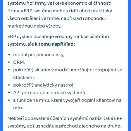
systému řídí firmy veškeré ekonomické činnosti
firmy, v ERP systému mohou řídit chod prakticky
všech oddělení ve firmě, například i obchodu,
marketingu nebo výroby.
ERP systém obsahuje všechny funkce účetního
systému, ale
k tomu například:
modul pro personalisty,
CRM,
pokročilý skladový modul umožňující propojení se
čtečkami,
pokročilý analytický nástroj,
API pro napojení na více systémů
a funkce na míru, které vývojáři doplní klientovi na
míru.
Někteří dodavatelé účetních systémů nabízí také ERP
systémy, což usnadňuje přechod z jednoho na druhé.