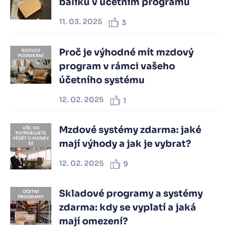
balíků v účetním programu
11. 03. 2025
3
Proč je výhodné mít mzdový
ROZVOJ
PODNIKÁNÍ
program v rámci vašeho
účetního systému
12. 02. 2025
1
Mzdové systémy zdarma: jaké
VŠE, CO
POTŘEBUJETE
VĚDĚT O MONEY
mají výhody a jak je vybrat?
S3
12. 02. 2025
9
Skladové programy a systémy
ÚČETNÍ
PROGRAMY
zdarma: kdy se vyplatí a jaká
mají omezení?