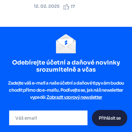
12. 02. 2025
17
Odebírejte účetní a daňové novinky
srozumitelně a včas
Zadejte váš e-mail a naše účetní a daňové tipy vám budou
chodit přímo do e-mailu. Podívejte se, jak náš newsletter
vypadá:
Zobrazit vzorový newsletter
Přihlásit se