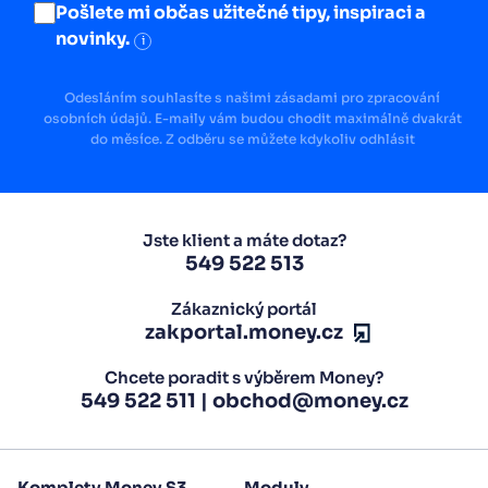
Pošlete mi občas užitečné tipy, inspiraci a
novinky.
i
Odesláním souhlasíte s našimi zásadami pro zpracování
osobních údajů. E-maily vám budou chodit maximálně dvakrát
do měsíce. Z odběru se můžete kdykoliv odhlásit
Jste klient a máte dotaz?
549 522 513
Zákaznický portál
zakportal.money.cz
Chcete poradit s výběrem Money?
549 522 511
|
obchod@money.cz
Komplety Money S3
Moduly