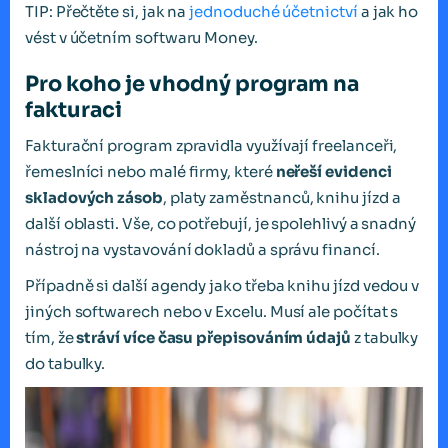
TIP: Přečtěte si, jak na
jednoduché účetnictví
a jak ho
vést v účetním softwaru Money.
Pro koho je vhodný program na
fakturaci
Fakturační program zpravidla využívají freelanceři,
řemeslníci nebo malé firmy, které
neřeší evidenci
skladových zásob
, platy zaměstnanců, knihu jízd a
další oblasti. Vše, co potřebují, je spolehlivý a snadný
nástroj na vystavování dokladů a správu financí.
Případně si další agendy jako třeba knihu jízd vedou v
jiných softwarech nebo v Excelu. Musí ale počítat s
tím, že
stráví více času přepisováním údajů
z tabulky
do tabulky.