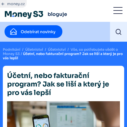
money.cz
bloguje
Odebírat novinky
Podnikání
/
Účetnictví
/
Účetnictví
/
Vše, co potřebujete vědět o
Money S3
/
Účetní, nebo fakturační program? Jak se liší a který je pro
vás lepší
Účetní, nebo fakturační
program? Jak se liší a který je
pro vás lepší