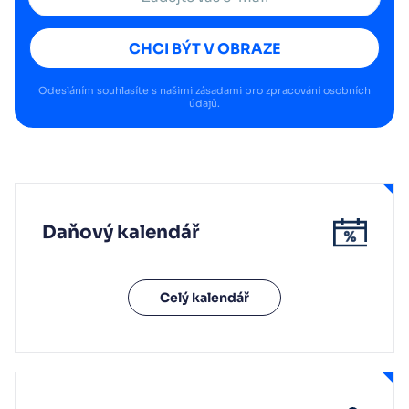
CHCI BÝT V OBRAZE
Odesláním souhlasíte s našimi
zásadami pro zpracování osobních
údajů
.
Daňový kalendář
Celý kalendář