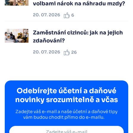
volbami nárok na náhradu mzdy?
20. 07. 2026
6
Zaměstnání cizinců: jak na jejich
zdaňování?
20. 07. 2026
26
Odebírejte účetní a daňové
novinky srozumitelně a včas
Zadejte váš e-mail a naše účetní a daňové tipy
vám budou chodit přímo do e-mailu.