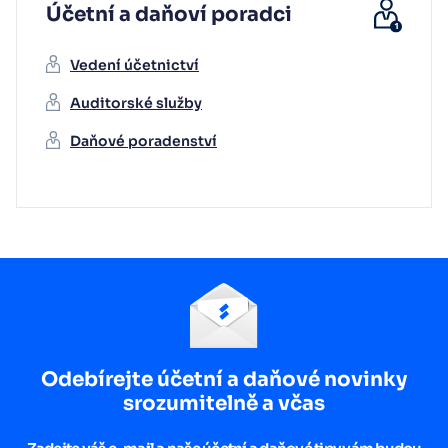
Účetní a daňoví poradci
Vedení účetnictví
Auditorské služby
Daňové poradenství
Odebírejte účetní a daňové novinky
srozumitelně a včas