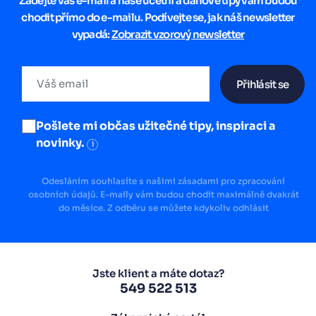
Zadejte váš e-mail a naše účetní a daňové tipy vám budou
chodit přímo do e-mailu. Podívejte se, jak náš newsletter
vypadá:
Zobrazit vzorový newsletter
Přihlásit se
Pošlete mi občas užitečné tipy, inspiraci a
novinky.
i
Odesláním souhlasíte s našimi zásadami pro zpracování
osobních údajů. E-maily vám budou chodit maximálně dvakrát
do měsíce. Z odběru se můžete kdykoliv odhlásit
Jste klient a máte dotaz?
549 522 513