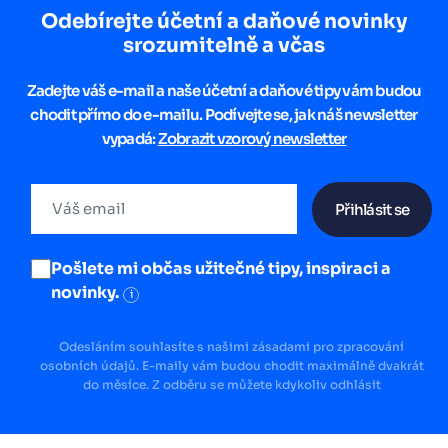
Odebírejte účetní a daňové novinky
srozumitelně a včas
Zadejte váš e-mail a naše účetní a daňové tipy vám budou
chodit přímo do e-mailu. Podívejte se, jak náš newsletter
vypadá:
Zobrazit vzorový newsletter
Přihlásit se
Pošlete mi občas užitečné tipy, inspiraci a
novinky.
i
Odesláním souhlasíte s našimi zásadami pro zpracování
osobních údajů. E-maily vám budou chodit maximálně dvakrát
do měsíce. Z odběru se můžete kdykoliv odhlásit