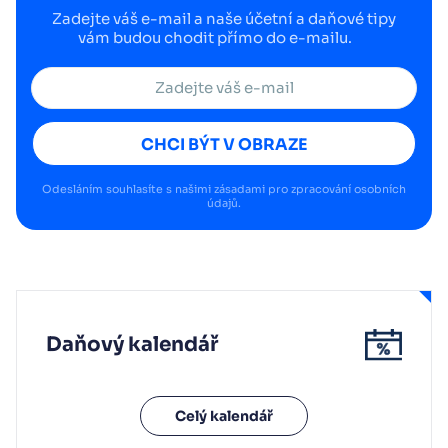
Zadejte váš e-mail a naše účetní a daňové tipy
vám budou chodit přímo do e-mailu.
CHCI BÝT V OBRAZE
Odesláním souhlasíte s našimi
zásadami pro zpracování osobních
údajů
.
Daňový kalendář
Celý kalendář