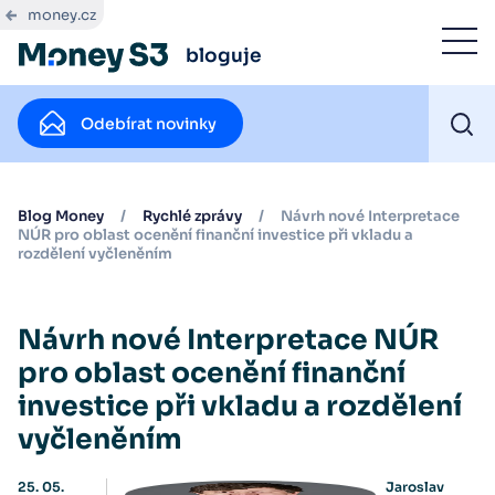
money.cz
bloguje
Odebírat novinky
Blog Money
/
Rychlé zprávy
/
Návrh nové Interpretace
NÚR pro oblast ocenění finanční investice při vkladu a
rozdělení vyčleněním
Návrh nové Interpretace NÚR
pro oblast ocenění finanční
investice při vkladu a rozdělení
vyčleněním
25. 05.
Jaroslav