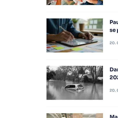
Pau
se 
20. 
Dar
20
20. 
Maj