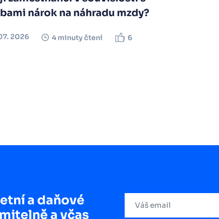
lbami nárok na náhradu mzdy?
07. 2026
4 minuty čtení
6
etní a daňové
mitelně a včas