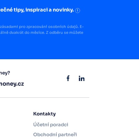
ečné tipy, inspiraci a novinky.
i
zásadami pro zpracování osobních údajů. E-
lně dvakrát do měsíce. Z odběru se můžete
ney?
oney.cz
Kontakty
Účetní poradci
Obchodní partneři