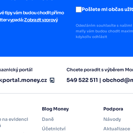
Pošlete mi občas užit
ové tipy vám budou chodit přímo
tter vypadá:
Zobrazit vzorový
Odesláním souhlasíte s našimi 
maily vám budou chodit maximá
kdykoliv odhlásit
aznický portál
Chcete poradit s výběrem Mo
kportal.money.cz
549 522 511
|
obchod@m
Blog Money
Podpora
 na evidenci
Daně
Návody
ů
Účetnictví
Aktualizace