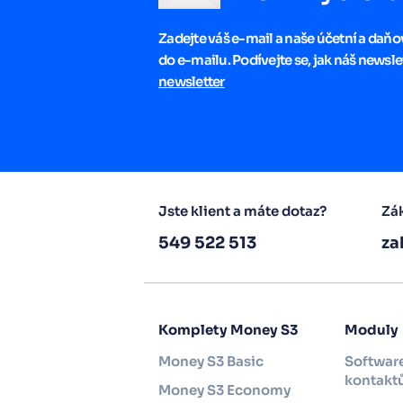
Zadejte váš e-mail a naše účetní a daň
do e-mailu. Podívejte se, jak náš newsle
newsletter
Jste klient a máte dotaz?
Zák
549 522 513
za
Komplety Money S3
Moduly
Money S3 Basic
Software
kontakt
Money S3 Economy