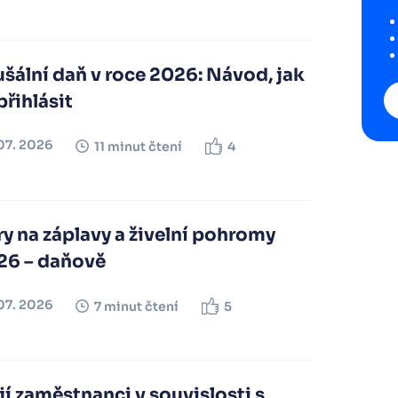
šální daň v roce 2026: Návod, jak
přihlásit
07. 2026
11 minut čtení
4
y na záplavy a živelní pohromy
26 – daňově
07. 2026
7 minut čtení
5
í zaměstnanci v souvislosti s