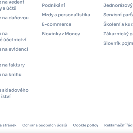
 na vedení
Podnikání
Jednorázový 
 a účtů
Mzdy a personalistika
Servisní parť
e na daňovou
i
E-commerce
Školení a kur
e na
Novinky z Money
Zákaznický p
 účetnictví
Slovník poj
 na evidenci
 na faktury
 na knihu
e skladového
řství
a stránek
Ochrana osobních údajů
Cookie policy
Reklamační řád