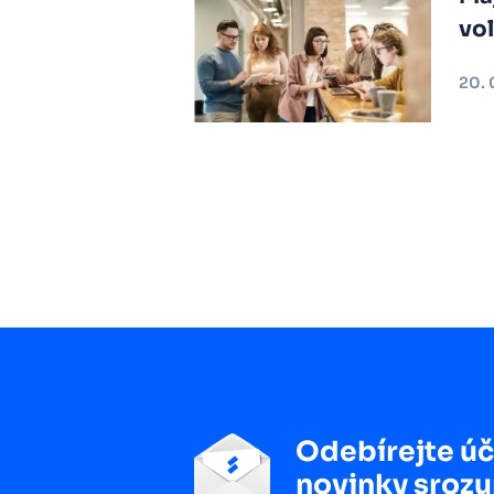
vo
20. 
Odebírejte úč
novinky srozu