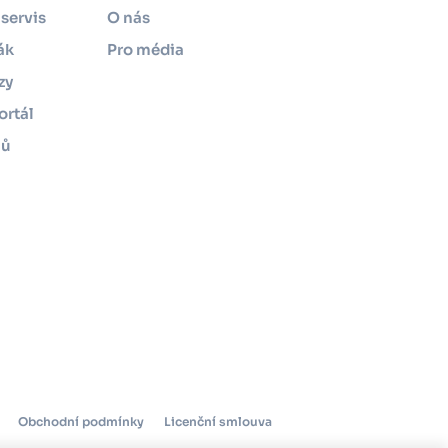
servis
O nás
ák
Pro média
zy
ortál
mů
Obchodní podmínky
Licenční smlouva