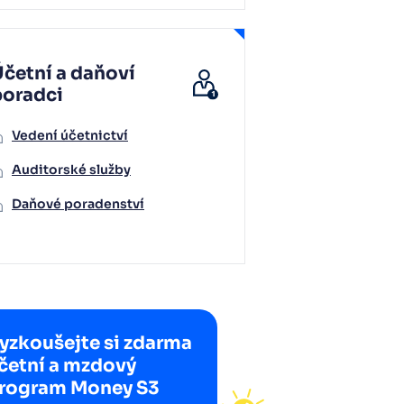
četní a daňoví
poradci
Vedení účetnictví
Auditorské služby
Daňové poradenství
yzkoušejte si zdarma
četní a mzdový
rogram Money S3