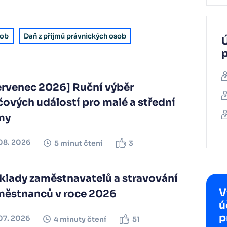
sob
Daň z příjmů právnických osob
Ú
ervenec 2026] Ruční výběr
čových událostí pro malé a střední
my
08. 2026
5 minut čtení
3
klady zaměstnavatelů a stravování
V
městnanců v roce 2026
ú
p
07. 2026
4 minuty čtení
51