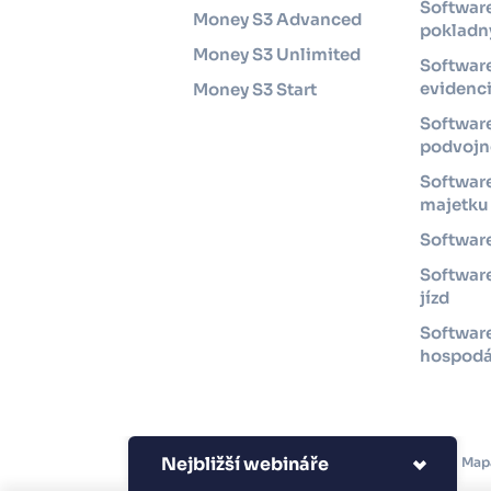
Software
Money S3 Advanced
pokladny
Money S3 Unlimited
Softwar
evidenc
Money S3 Start
Softwar
podvojné
Software
majetku
Software
Software
jízd
Softwar
hospodá
Nejbližší webináře
Copyright 2026 Seyfor, a.
Map
s.