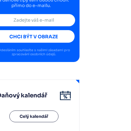
přímo do e-mailu.
CHCI BÝT V OBRAZE
desláním souhlasíte s našimi
zásadami pro
zpracování osobních údajů
.
Daňový kalendář
Celý kalendář