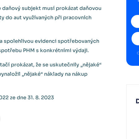
že daňový subjekt musí prokázat daňovou
y do aut využívaných při pracovních
 a spolehlivou evidenci spotřebovaných
potřebu PHM s konkrétními výdaji.
O
tačí prokázat, že se uskutečnily „nějaké“
vynaložil „nějaké“ náklady na nákup
022 ze dne 31. 8. 2023