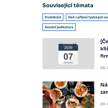
Související témata
Podnikání
Daň z příjmů fyzických o
Soudní judikatura
[Č
klí
fir
05. 
Ná
za
20. 