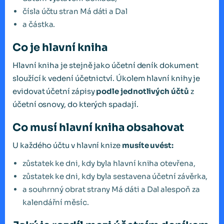
čísla účtu stran Má dáti a Dal
a částka.
Co je hlavní kniha
Hlavní kniha je stejně jako účetní deník dokument
sloužící k vedení účetnictví. Úkolem hlavní knihy je
evidovat účetní zápisy
podle jednotlivých účtů
z
účetní osnovy, do kterých spadají.
Co musí hlavní kniha obsahovat
U každého účtu v hlavní knize
musíte uvést:
zůstatek ke dni, kdy byla hlavní kniha otevřena,
zůstatek ke dni, kdy byla sestavena účetní závěrka,
a souhrnný obrat strany Má dáti a Dal alespoň za
kalendářní měsíc.