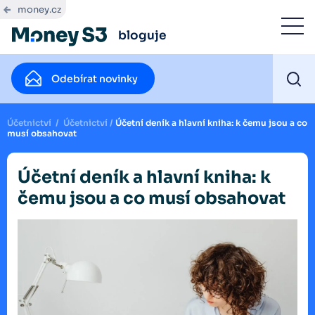
money.cz
bloguje
Odebírat novinky
Účetnictví
/
Účetnictví
/
Účetní deník a hlavní kniha: k čemu jsou a co
musí obsahovat
Účetní deník a hlavní kniha: k
čemu jsou a co musí obsahovat