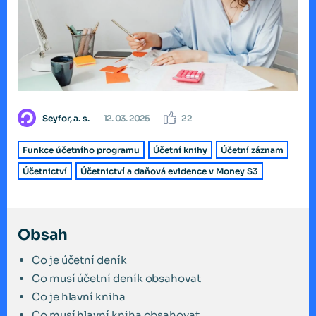
Seyfor, a. s.
12. 03. 2025
22
Funkce účetního programu
Účetní knihy
Účetní záznam
Účetnictví
Účetnictví a daňová evidence v Money S3
Obsah
Co je účetní deník
Co musí účetní deník obsahovat
Co je hlavní kniha
Co musí hlavní kniha obsahovat