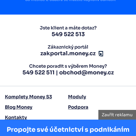
Jste klient a máte dotaz?
549 522 513
Zákaznický portál
zakportal.money.cz
Chcete poradit s výběrem Money?
549 522 511
|
obchod@money.cz
Komplety Money S3
Moduly
Blog Money
Podpora
Zavřít reklamu
Kontakty
Propojte své účetnictví s podnikáním
Copyright 2026 Seyfor, a. s.