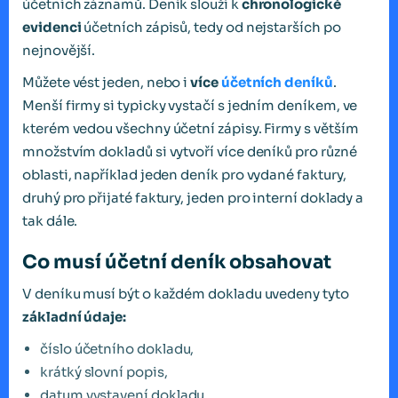
účetních záznamů. Deník slouží k
chronologické
evidenci
účetních zápisů, tedy od nejstarších po
nejnovější.
Můžete vést jeden, nebo i
více
účetních deníků
.
Menší firmy si typicky vystačí s jedním deníkem, ve
kterém vedou všechny účetní zápisy. Firmy s větším
množstvím dokladů si vytvoří více deníků pro různé
oblasti, například jeden deník pro vydané faktury,
druhý pro přijaté faktury, jeden pro interní doklady a
tak dále.
Co musí účetní deník obsahovat
V deníku musí být o každém dokladu uvedeny tyto
základní údaje:
číslo účetního dokladu,
krátký slovní popis,
datum vystavení dokladu,