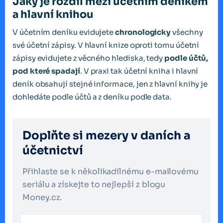
Jaký je rozdíl mezi účetním deníkem
a hlavní knihou
V účetním deníku evidujete
chronologicky
všechny
své účetní zápisy. V hlavní knize oproti tomu účetní
zápisy evidujete z věcného hlediska, tedy
podle účtů,
pod které spadají
. V praxi tak účetní kniha i hlavní
deník obsahují stejné informace, jen z hlavní knihy je
dohledáte podle účtů a z deníku podle data.
Doplňte si mezery v daních a
účetnictví
Přihlaste se k několikadílnému e-mailovému
seriálu a získejte to nejlepší z blogu
Money.cz.