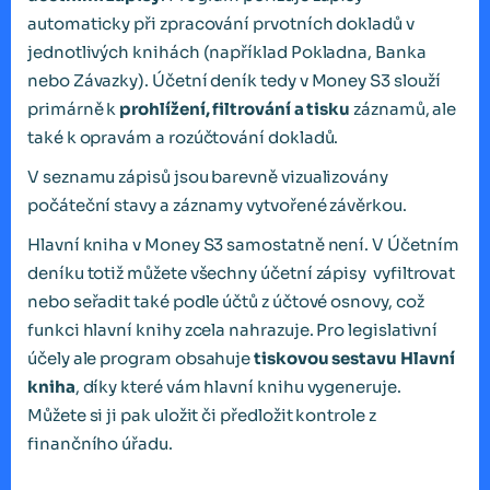
automaticky při zpracování prvotních dokladů v
jednotlivých knihách (například Pokladna, Banka
nebo Závazky). Účetní deník tedy v Money S3 slouží
primárně k
prohlížení, filtrování a tisku
záznamů, ale
také k opravám a rozúčtování dokladů.
V seznamu zápisů jsou barevně vizualizovány
počáteční stavy a záznamy vytvořené závěrkou.
Hlavní kniha v Money S3 samostatně není. V Účetním
deníku totiž můžete všechny účetní zápisy vyfiltrovat
nebo seřadit také podle účtů z účtové osnovy, což
funkci hlavní knihy zcela nahrazuje. Pro legislativní
účely ale program obsahuje
tiskovou sestavu Hlavní
kniha
, díky které vám hlavní knihu vygeneruje.
Můžete si ji pak uložit či předložit kontrole z
finančního úřadu.