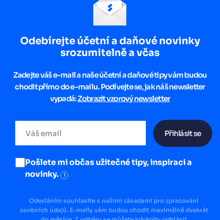
Odebírejte účetní a daňové novinky
srozumitelně a včas
Zadejte váš e-mail a naše účetní a daňové tipy vám budou
chodit přímo do e-mailu. Podívejte se, jak náš newsletter
vypadá:
Zobrazit vzorový newsletter
Přihlásit se
Pošlete mi občas užitečné tipy, inspiraci a
novinky.
i
Odesláním souhlasíte s našimi zásadami pro zpracování
osobních údajů. E-maily vám budou chodit maximálně dvakrát
do měsíce. Z odběru se můžete kdykoliv odhlásit