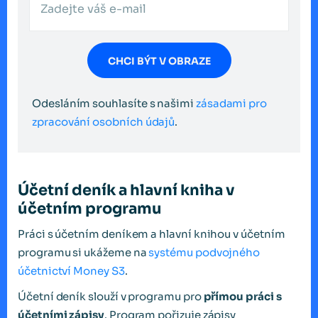
CHCI BÝT V OBRAZE
Odesláním souhlasíte s našimi
zásadami pro
zpracování osobních údajů
.
Účetní deník a hlavní kniha v
účetním programu
Práci s účetním deníkem a hlavní knihou v účetním
programu si ukážeme na
systému podvojného
účetnictví Money S3
.
Účetní deník slouží v programu pro
přímou práci s
účetními zápisy
. Program pořizuje zápisy