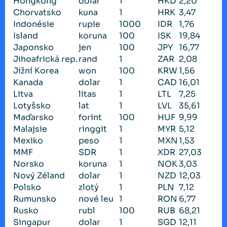
Hongkong
dolar
1
HKD
2,20
Chorvatsko
kuna
1
HRK
3,47
Indonésie
rupie
1000
IDR
1,76
Island
koruna
100
ISK
19,84
Japonsko
jen
100
JPY
16,77
Jihoafrická rep.
rand
1
ZAR
2,08
Jižní Korea
won
100
KRW
1,56
Kanada
dolar
1
CAD
16,01
Litva
litas
1
LTL
7,25
Lotyšsko
lat
1
LVL
35,61
Maďarsko
forint
100
HUF
9,99
Malajsie
ringgit
1
MYR
5,12
Mexiko
peso
1
MXN
1,53
MMF
SDR
1
XDR
27,03
Norsko
koruna
1
NOK
3,03
Nový Zéland
dolar
1
NZD
12,03
Polsko
zlotý
1
PLN
7,12
Rumunsko
nové leu
1
RON
6,77
Rusko
rubl
100
RUB
68,21
Singapur
dolar
1
SGD
12,11