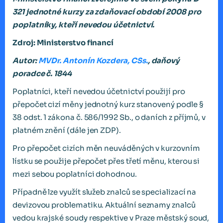
321 jednotné kurzy za zdaňovací období 2008 pro
poplatníky, kteří nevedou účetnictví.
Zdroj: Ministerstvo financí
Autor:
MVDr. Antonín Kozdera, CSs.
, daňový
poradce č. 1844
Poplatníci, kteří nevedou účetnictví použijí pro
přepočet cizí měny jednotný kurz stanovený podle §
38 odst. 1 zákona č. 586/1992 Sb., o daních z příjmů, v
platném znění (dále jen ZDP).
Pro přepočet cizích měn neuváděných v kurzovním
lístku se použije přepočet přes třetí měnu, kterou si
mezi sebou poplatníci dohodnou.
Případně lze využít služeb znalců se specializací na
devizovou problematiku. Aktuální seznamy znalců
vedou krajské soudy respektive v Praze městský soud,