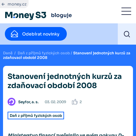
money.cz
bloguje
Odebírat novinky
Daně
/
Daň z příjmů fyzických osob
/
Stanovení jednotných kurzů za
zdaňovací období 2008
Stanovení jednotných kurzů za
zdaňovací období 2008
Seyfor, a. s.
03. 02. 2009
2
Daň z příjmů fyzických osob
Ministerstvo financí zveřejnilo ve svém pokynu D-