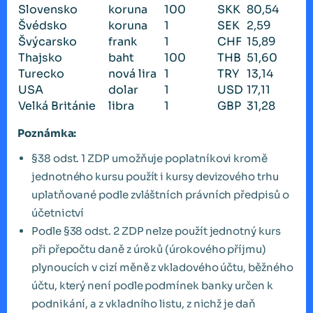
Slovensko
koruna
100
SKK
80,54
Švédsko
koruna
1
SEK
2,59
Švýcarsko
frank
1
CHF
15,89
Thajsko
baht
100
THB
51,60
Turecko
nová lira
1
TRY
13,14
USA
dolar
1
USD
17,11
Velká Británie
libra
1
GBP
31,28
Poznámka:
§38 odst. 1 ZDP umožňuje poplatníkovi kromě
jednotného kursu použít i kursy devizového trhu
uplatňované podle zvláštních právních předpisů o
účetnictví
Podle §38 odst. 2 ZDP nelze použít jednotný kurs
při přepočtu daně z úroků (úrokového příjmu)
plynoucích v cizí měně z vkladového účtu, běžného
účtu, který není podle podmínek banky určen k
podnikání, a z vkladního listu, z nichž je daň