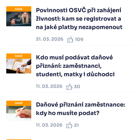
Povinnosti OSVČ při zahájení
DANĚ
živnosti: kam se registrovat a
na jaké platby nezapomenout
31. 03. 2026
109
Kdo musí podávat daňové
DANĚ
přiznání: zaměstnanci,
studenti, matky i důchodci
11. 03. 2026
30
Daňové přiznání zaměstnance:
DANĚ
kdy ho musíte podat?
11. 03. 2026
21