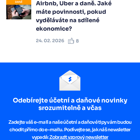
Airbnb, Uber a daně. Jaké
DANĚ
máte povinnosti, pokud
vyděláváte na sdílené
ekonomice?
24. 02. 2026
8
Odebírejte účetní a daňové novinky
srozumitelně a včas
Zadejte váš e-mail a naše účetní a daňové tipy vám budou
chodit přímo do e-mailu. Podívejte se, jak náš newsletter
vypadá:
Zobrazit vzorový newsletter