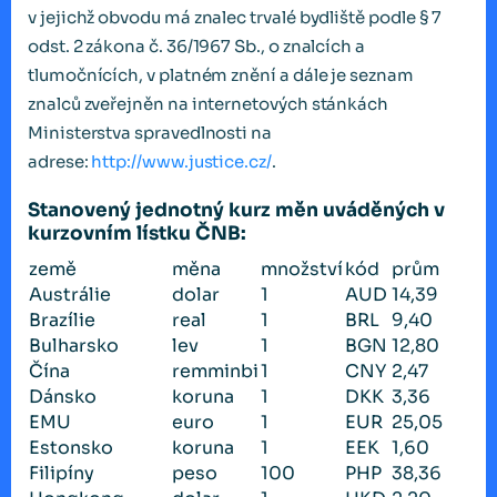
v jejichž obvodu má znalec trvalé bydliště podle § 7
odst. 2 zákona č. 36/1967 Sb., o znalcích a
tlumočnících, v platném znění a dále je seznam
znalců zveřejněn na internetových stánkách
Ministerstva spravedlnosti na
adrese:
http://www.justice.cz/
.
Stanovený jednotný kurz měn uváděných v
kurzovním lístku ČNB:
země
měna
množství
kód
prům
Austrálie
dolar
1
AUD
14,39
Brazílie
real
1
BRL
9,40
Bulharsko
lev
1
BGN
12,80
Čína
remminbi
1
CNY
2,47
Dánsko
koruna
1
DKK
3,36
EMU
euro
1
EUR
25,05
Estonsko
koruna
1
EEK
1,60
Filipíny
peso
100
PHP
38,36