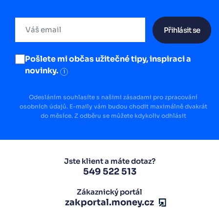
Přihlásit se
Pošlete mi občas užitečné tipy, inspiraci a
novinky.
i
Odesláním souhlasíte s našimi zásadami pro zpracování
osobních údajů. E-maily vám budou chodit maximálně dvakrát
do měsíce. Z odběru se můžete kdykoliv odhlásit
Jste klient a máte dotaz?
549 522 513
Zákaznický portál
zakportal.money.cz