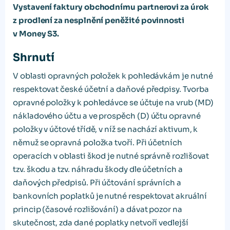
Vystavení faktury obchodnímu partnerovi za úrok
z prodlení za nesplnění peněžité povinnosti
v Money S3.
Shrnutí
V oblasti opravných položek k pohledávkám je nutné
respektovat české účetní a daňové předpisy. Tvorba
opravné položky k pohledávce se účtuje na vrub (MD)
nákladového účtu a ve prospěch (D) účtu opravné
položky v účtové třídě, v níž se nachází aktivum, k
němuž se opravná položka tvoří. Při účetních
operacích v oblasti škod je nutné správně rozlišovat
tzv. škodu a tzv. náhradu škody dle účetních a
daňových předpisů. Při účtování správních a
bankovních poplatků je nutné respektovat akruální
princip (časové rozlišování) a dávat pozor na
skutečnost, zda dané poplatky netvoří vedlejší