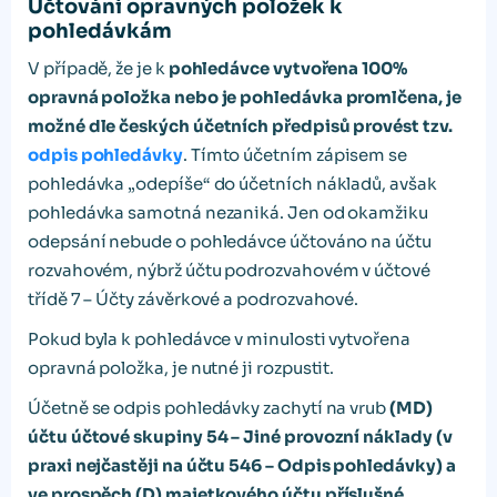
Účtování opravných položek k
pohledávkám
V případě, že je k
pohledávce vytvořena 100%
opravná položka nebo je pohledávka promlčena, je
možné dle českých účetních předpisů provést tzv.
odpis pohledávky
. Tímto účetním zápisem se
pohledávka „odepíše“ do účetních nákladů, avšak
pohledávka samotná nezaniká. Jen od okamžiku
odepsání nebude o pohledávce účtováno na účtu
rozvahovém, nýbrž účtu podrozvahovém v účtové
třídě 7 – Účty závěrkové a podrozvahové.
Pokud byla k pohledávce v minulosti vytvořena
opravná položka, je nutné ji rozpustit.
Účetně se odpis pohledávky zachytí na vrub
(MD)
účtu účtové skupiny 54 – Jiné provozní náklady (v
praxi nejčastěji na účtu 546 – Odpis pohledávky) a
ve prospěch (D) majetkového účtu příslušné