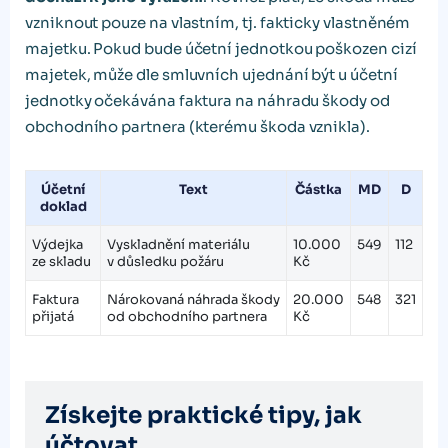
vzniknout pouze na vlastním, tj. fakticky vlastněném
majetku. Pokud bude účetní jednotkou poškozen cizí
majetek, může dle smluvních ujednání být u účetní
jednotky očekávána faktura na náhradu škody od
obchodního partnera (kterému škoda vznikla).
Účetní
Text
Částka
MD
D
doklad
Výdejka
Vyskladnění materiálu
10.000
549
112
ze skladu
v důsledku požáru
Kč
Faktura
Nárokovaná náhrada škody
20.000
548
321
přijatá
od obchodního partnera
Kč
Získejte praktické tipy, jak
účtovat