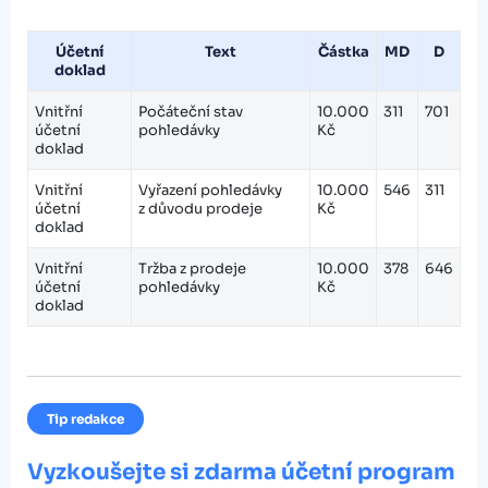
Účetní
Text
Částka
MD
D
doklad
Vnitřní
Počáteční stav
10.000
311
701
účetní
pohledávky
Kč
doklad
Vnitřní
Vyřazení pohledávky
10.000
546
311
účetní
z důvodu prodeje
Kč
doklad
Vnitřní
Tržba z prodeje
10.000
378
646
účetní
pohledávky
Kč
doklad
Tip redakce
Vyzkoušejte si zdarma účetní program