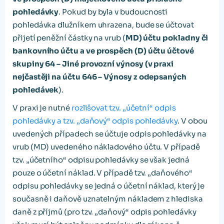
pohledávky
. Pokud by byla v budoucnosti
pohledávka dlužníkem uhrazena, bude se účtovat
přijetí peněžní částky na vrub (
MD) účtu pokladny či
bankovního účtu a ve prospěch (D) účtu účtové
skupiny 64 – Jiné provozní výnosy (v praxi
nejčastěji na účtu 646 – Výnosy z odepsaných
pohledávek
).
V praxi je nutné
rozlišovat tzv. „účetní“ odpis
pohledávky a tzv. „daňový“ odpis pohledávky
. V obou
uvedených případech se účtuje odpis pohledávky na
vrub (MD) uvedeného nákladového účtu. V případě
tzv. „účetního“ odpisu pohledávky se však jedná
pouze o účetní náklad. V případě tzv. „daňového“
odpisu pohledávky se jedná o účetní náklad, který je
současně i daňově uznatelným nákladem z hlediska
daně z příjmů (pro tzv. „daňový“ odpis pohledávky