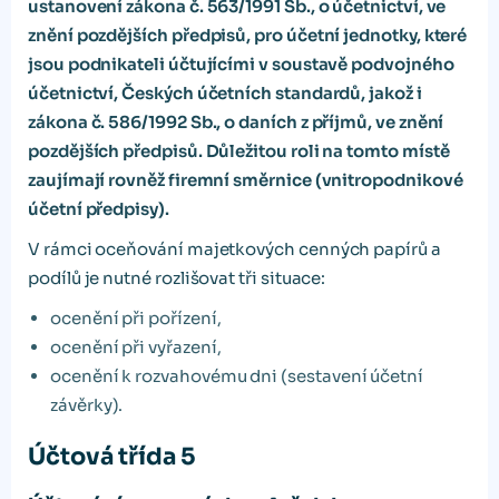
ustanovení zákona č. 563/1991 Sb., o účetnictví, ve
znění pozdějších předpisů, pro účetní jednotky, které
jsou podnikateli účtujícími v soustavě podvojného
účetnictví, Českých účetních standardů, jakož i
zákona č. 586/1992 Sb., o daních z příjmů, ve znění
pozdějších předpisů. Důležitou roli na tomto místě
zaujímají rovněž firemní směrnice (vnitropodnikové
účetní předpisy).
V rámci oceňování majetkových cenných papírů a
podílů je nutné rozlišovat tři situace:
ocenění při pořízení,
ocenění při vyřazení,
ocenění k rozvahovému dni (sestavení účetní
závěrky).
Účtová třída 5