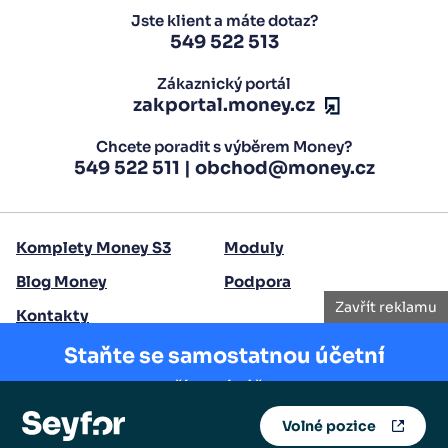
Jste klient a máte dotaz?
549 522 513
Zákaznický portál
zakportal.money.cz
Chcete poradit s výběrem Money?
549 522 511
|
obchod@money.cz
Komplety Money S3
Moduly
Blog Money
Podpora
Zavřít reklamu
Kontakty
Staňte se samostatnou účetní
Copyright 2026 Seyfor, a. s.
Naučíme vás účtovat.
Volné pozice
Chci do akademie