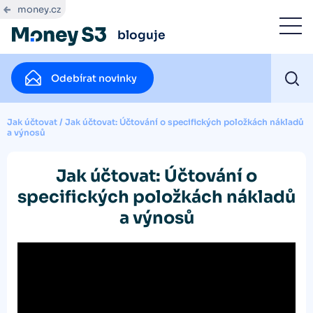
money.cz
bloguje
Odebírat novinky
Jak účtovat
/
Jak účtovat: Účtování o specifických položkách nákladů
a výnosů
Jak účtovat: Účtování o
specifických položkách nákladů
a výnosů