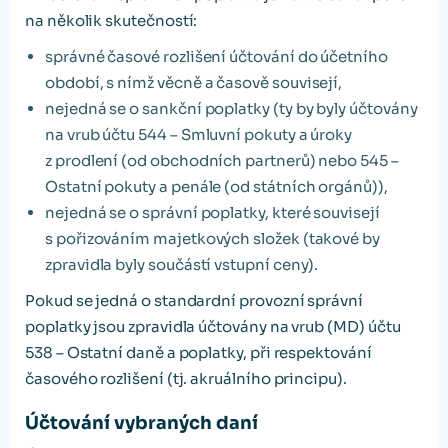
na několik skutečností:
správné časové rozlišení účtování do účetního
období, s nímž věcně a časově souvisejí,
nejedná se o sankční poplatky (ty by byly účtovány
na vrub účtu 544 – Smluvní pokuty a úroky
z prodlení (od obchodních partnerů) nebo 545 –
Ostatní pokuty a penále (od státních orgánů)),
nejedná se o správní poplatky, které souvisejí
s pořizováním majetkových složek (takové by
zpravidla byly součástí vstupní ceny).
Pokud se jedná o standardní provozní správní
poplatky jsou zpravidla účtovány na vrub (MD) účtu
538 – Ostatní daně a poplatky, při respektování
časového rozlišení (tj. akruálního principu).
Účtování vybraných daní