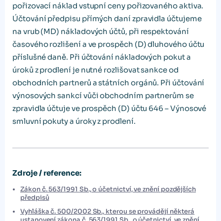
pořizovací náklad vstupní ceny pořizovaného aktiva.
Účtování předpisu přímých daní zpravidla účtujeme
na vrub (MD) nákladových účtů, při respektování
časového rozlišení a ve prospěch (D) dluhového účtu
příslušné daně. Při účtování nákladových pokut a
úroků z prodlení je nutné rozlišovat sankce od
obchodních partnerů a státních orgánů. Při účtování
výnosových sankcí vůči obchodním partnerům se
zpravidla účtuje ve prospěch (D) účtu 646 – Výnosové
smluvní pokuty a úroky z prodlení.
Zdroje / reference:
Zákon č. 563/1991 Sb., o účetnictví, ve znění pozdějších
předpisů
Vyhláška č. 500/2002 Sb., kterou se provádějí některá
ustanovení zákona č. 563/1991 Sb., o účetnictví, ve znění