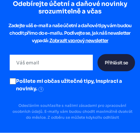
Odebírejte účetní a daňové novinky
srozumitelně a včas
Zadejte váš e-mail a naše účetní a daňové tipy vám budou
chodit přímo do e-mailu. Podívejte se, jak náš newsletter
vypadá:
Zobrazit vzorový newsletter
Přihlásit se
Pošlete mi občas užitečné tipy, inspiraci a
novinky.
i
Odesláním souhlasíte s našimi zásadami pro zpracování
osobních údajů. E-maily vám budou chodit maximálně dvakrát
do měsíce. Z odběru se můžete kdykoliv odhlásit