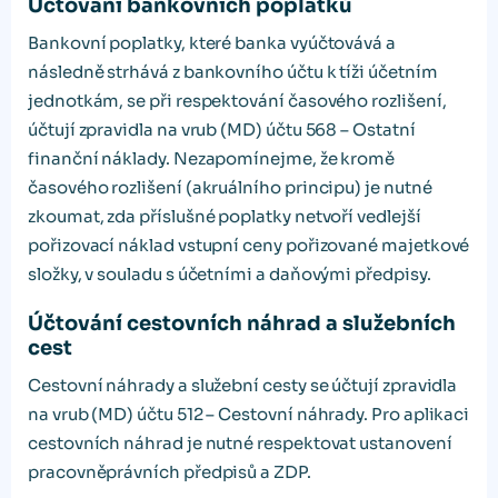
Účtování bankovních poplatků
Bankovní poplatky, které banka vyúčtovává a
následně strhává z bankovního účtu k tíži účetním
jednotkám, se při respektování časového rozlišení,
účtují zpravidla na vrub (MD) účtu 568 – Ostatní
finanční náklady. Nezapomínejme, že kromě
časového rozlišení (akruálního principu) je nutné
zkoumat, zda příslušné poplatky netvoří vedlejší
pořizovací náklad vstupní ceny pořizované majetkové
složky, v souladu s účetními a daňovými předpisy.
Účtování cestovních náhrad a služebních
cest
Cestovní náhrady a služební cesty se účtují zpravidla
na vrub (MD) účtu 512 – Cestovní náhrady. Pro aplikaci
cestovních náhrad je nutné respektovat ustanovení
pracovněprávních předpisů a ZDP.