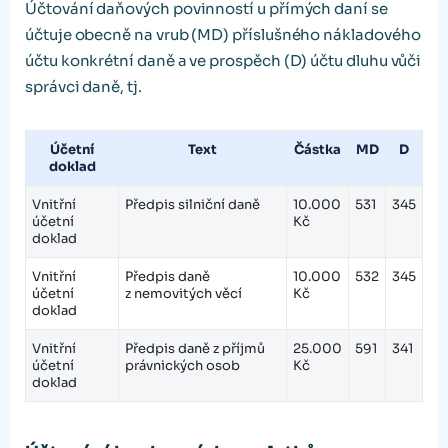
Účtování daňových povinností u přímých daní se
účtuje obecně na vrub (MD) příslušného nákladového
účtu konkrétní daně a ve prospěch (D) účtu dluhu vůči
správci daně, tj.
Účetní
Text
Částka
MD
D
doklad
Vnitřní
Předpis silniční daně
10.000
531
345
účetní
Kč
doklad
Vnitřní
Předpis daně
10.000
532
345
účetní
z nemovitých věcí
Kč
doklad
Vnitřní
Předpis daně z příjmů
25.000
591
341
účetní
právnických osob
Kč
doklad