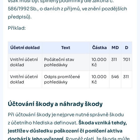
však musí být splněny podmínky dle zákona č.
586/1992 Sb., o daních z příjmů, ve znění pozdějších
předpisů).
Příklad:
Účetní doklad
Text
Částka
MD
D
Vnitřní účetní
Počáteční stav
10.000
311
701
doklad
pohledávky
Kč
Vnitřní účetní
Odpis promlčené
10.000
546
311
doklad
pohledávky
Kč
Účtování škody a náhrady škody
Při účtování škody je nejprve nutné správně škodu
z účetního hlediska definovat.
Škoda vzniká tehdy,
jestliže v důsledku poškození či poničení aktiva
dochází k jeho vyřazení
. Rovněž platí, že škoda může