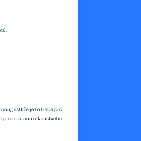
ců,
nu, jestliže je to třeba pro
led pro ochranu mladistvého