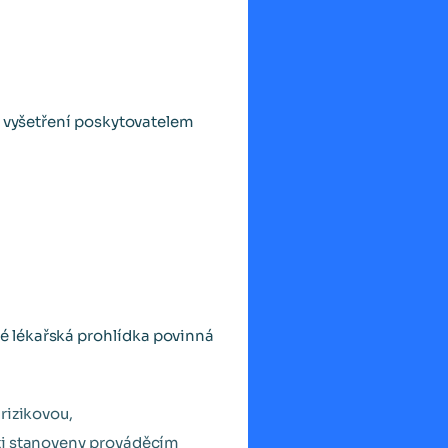
í vyšetření poskytovatelem
é lékařská prohlídka povinná
rizikovou,
sti stanoveny prováděcím