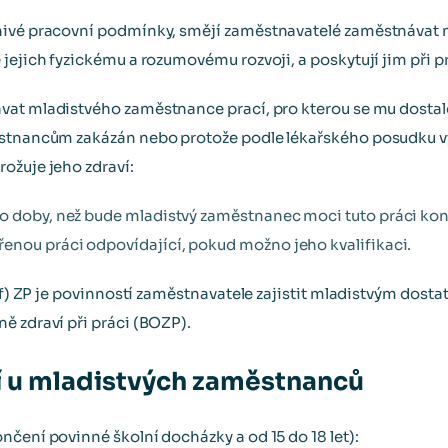
nivé pracovní podmínky, smějí zaměstnavatelé zaměstnávat
jejich fyzickému a rozumovému rozvoji, a poskytují jim při p
at mladistvého zaměstnance prací, pro kterou se mu dostalo
městnancům zakázán nebo protože podle lékařského posudku
ožuje jeho zdraví:
o doby, než bude mladistvý zaměstnanec moci tuto práci kon
enou práci odpovídající, pokud možno jeho kvalifikaci.
. f) ZP je povinností zaměstnavatele zajistit mladistvým dos
ě zdraví při práci (BOZP).
í u mladistvých zaměstnanců
nčení povinné školní docházky a od 15 do 18 let):