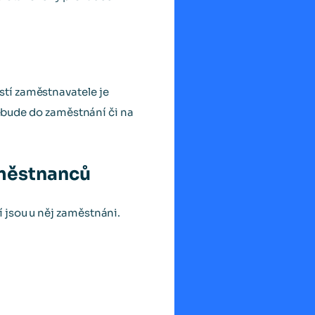
tí zaměstnavatele je
nebude do zaměstnání či na
aměstnanců
 jsou u něj zaměstnáni.