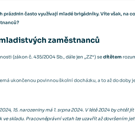
prázdnin často využívají mladé brigádníky. Víte však, na co 
stnanců?
a mladistvých zaměstnanců
osti (zákon č. 435/2004 Sb., dále jen „ZZ“) se
dítětem
rozum
nemá ukončenou povinnou školní docházku, a to až do doby j
u 2024, 15. narozeniny má 1. srpna 2024. V létě 2024 by chtěl j
 ve skladu. Pracovněprávní vztah lze uzavřít až dovršením jeh