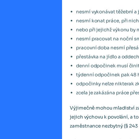
nesmí vykonávat těžební a j
nesmí konat práce, při nic
nebo při jejichž výkonu by
nesmí pracovat na noční s
pracovní doba nesmí přesá
přestávka na jídlo a oddec
denní odpočinek musí čini
týdenní odpočinek pak 48 
odpočinky nelze nikterak z
zcela je zakázána práce pře
Výjimečně mohou mladiství 
jejich výchovu k povolání, a 
zaměstnance nezbytný (§ 243 a