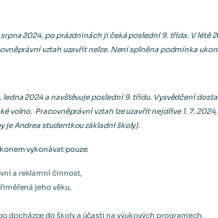
srpna 2024, po prázdninách ji čeká poslední 9. třída. V létě 2
acovněprávní vztah uzavřít nelze. Není splněna podmínka uko
 ledna 2024 a navštěvuje poslední 9. třídu. Vysvědčení dostal
ké volno. Pracovněprávní vztah lze uzavřít nejdříve 1. 7. 2024,
y je Andrea studentkou základní školy).
zákonem vykonávat pouze:
vní a reklamní činnost,
 přiměřená jeho věku,
bo docházce do školy a účasti na výukových programech,