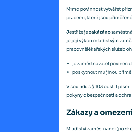
Mimo povinnost vytvářet příz
pracemi, které jsou přiměřené 
Jestliže je
zakázáno
zaměstnáv
je její výkon mladistvým za
pracovnělékařských služeb ohr
je zaměstnavatel povinen d
poskytnout mu jinou přiměř
V souladu s § 103 odst. 1 písm
pokyny o bezpečnosti a ochran
Zákazy a omezen
Mladiství zaměstnanci (po sko