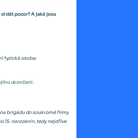
si dát pozor? A jaká jsou
í fyzická osoba:
ejího ukončení.
ít na brigádu do soukromé firmy
o 15. narozenin, tedy nejdříve