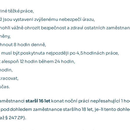
iné těžké práce,
hž jsou vystaveni zvýšenému nebezpečí úrazu,
 mohli vážně ohrozit bezpečnost a zdraví ostatních zaměstnan
měny,
hnout 8 hodin denně,
h musí být poskytnuta nejpozději po 4,5 hodinách práce,
t alespoň 12 hodin během 24 hodin,
hodin,
kracovat,
sčas.
zaměstnanci
starší 16 let
konat noční práci nepřesahující 1 hodi
to pod dohledem zaměstnance staršího 18 let, je-li tento doh
ž § 247 ZP).