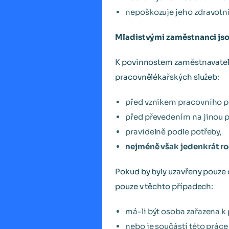
nepoškozuje jeho zdravotní,
Mladistvými zaměstnanci jsou
K povinnostem zaměstnavatelů,
pracovnělékařských služeb:
před vznikem pracovního 
před převedením na jinou p
pravidelně podle potřeby,
nejméně však jedenkrát r
Pokud by byly uzavřeny pouze
pouze v těchto případech:
má-li být osoba zařazena k 
nebo je součástí této prác