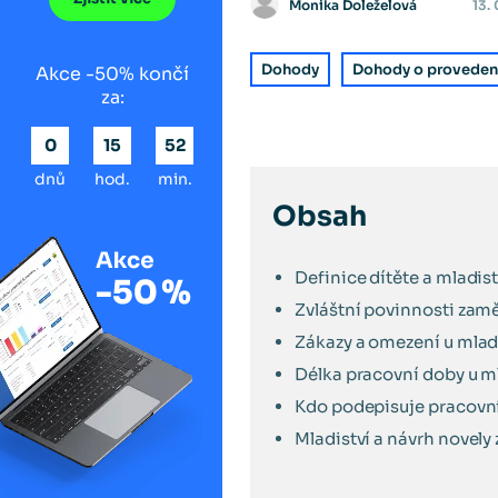
Monika Doleželová
13.
Dohody
Dohody o proveden
Akce -50% končí
za:
0
15
52
dnů
hod.
min.
Obsah
Definice dítěte a mladi
Zvláštní povinnosti zam
Zákazy a omezení u mla
Délka pracovní doby u m
Kdo podepisuje pracovn
Mladiství a návrh novely