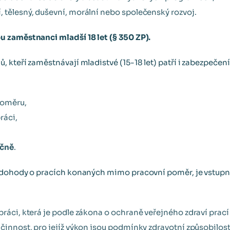
 tělesný, duševní, morální nebo společenský rozvoj.
 zaměstnanci mladší 18 let (§ 350 ZP).
 kteří zaměstnávají mladistvé (15-18 let) patří i zabezpečen
poměru,
ráci,
očně
.
 dohody o pracích konaných mimo pracovní poměr, je vstupn
práci, která je podle zákona o ochraně veřejného zdraví prací 
e činnost, pro jejíž výkon jsou podmínky zdravotní způsobilo