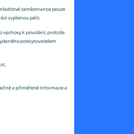
 mladistvé zaměstnance pouze
ráci zvýšenou péči.
 výchovy k povolání, protože
 vydaného poskytovatelem
at,
tatečné a přiměřené informace a