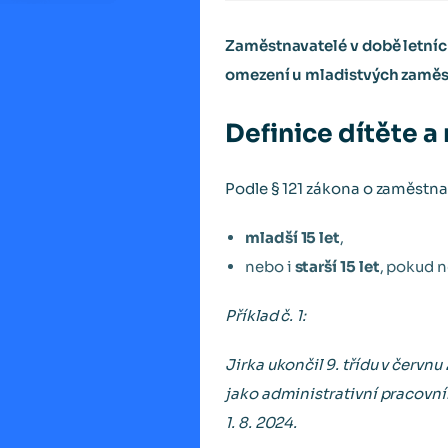
Zaměstnavatelé v době letních 
omezení u mladistvých zamě
Definice dítěte 
Podle § 121 zákona o zaměstnan
mladší 15 let
,
nebo i
starší 15 let
, pokud 
Příklad č. 1:
Jirka ukončil 9. třídu v červn
jako administrativní pracovník
1. 8. 2024.