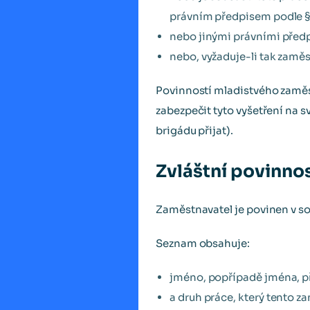
právním předpisem podle §
nebo jinými právními předp
nebo, vyžaduje-li tak zaměs
Povinností mladistvého zaměs
zabezpečit tyto vyšetření na s
brigádu přijat).
Zvláštní povinno
Zaměstnavatel je povinen v so
Seznam obsahuje:
jméno, popřípadě jména, p
a druh práce, který tento 