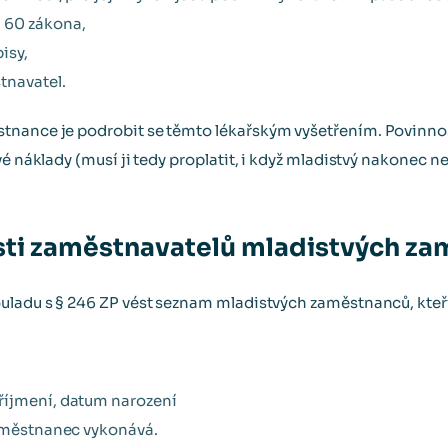
 60 zákona,
isy,
tnavatel.
tnance je podrobit se těmto lékařským vyšetřením. Povinnos
vé náklady (musí ji tedy proplatit, i když mladistvý nakonec 
sti zaměstnavatelů mladistvých z
uladu s § 246 ZP vést seznam mladistvých zaměstnanců, kteří
říjmení, datum narození
zaměstnanec vykonává.