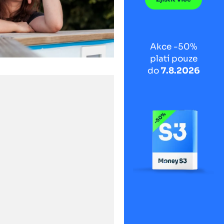
Akce -50%
platí pouze
do
7.8.2026