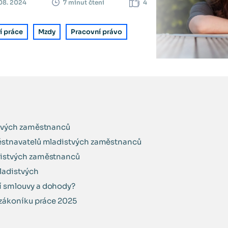
 08. 2024
4
7 minut čtení
í práce
Mzdy
Pracovní právo
stvých zaměstnanců
ěstnavatelů mladistvých zaměstnanců
distvých zaměstnanců
ladistvých
í smlouvy a dohody?
 zákoníku práce 2025