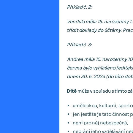
Příklad č. 2:
Vendula měla 15. narozeniny 1. 
třídit doklady do účtárny. Pr
Příklad č. 3:
Andrea měla 15. narozeniny 10.
června bylo vyhlášeno ředitels
dnem 30. 6. 2024 (do této dob
Dítě
může v souladu s tímto 
uměleckou, kulturní, sporto
jen jestliže je tato činnost
není pro něj nebezpečná,
nebrání jeho vzdělávání ne