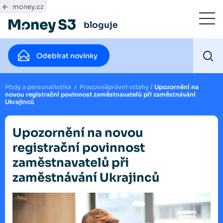
money.cz
bloguje
Odebírat novinky
Mzdy a personalistika
/
Pracovněprávní vztahy
/
Upozornění na
novou registrační povinnost zaměstnavatelů při zaměstnávání
Ukrajinců
Upozornění na novou
registrační povinnost
zaměstnavatelů při
zaměstnávání Ukrajinců