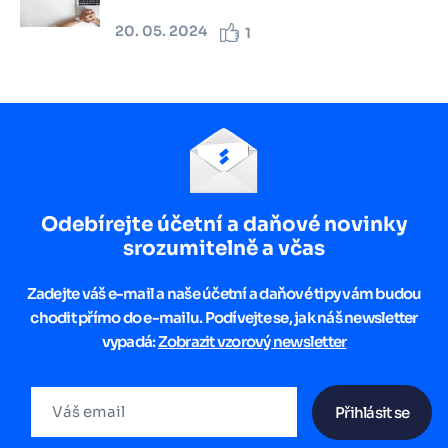
20. 05. 2024
1
Odebírejte účetní a daňové novinky
srozumitelně a včas
Zadejte váš e-mail a naše účetní a daňové tipy vám budou
chodit přímo do e-mailu. Podívejte se, jak náš newsletter
vypadá:
Zobrazit vzorový newsletter
Přihlásit se