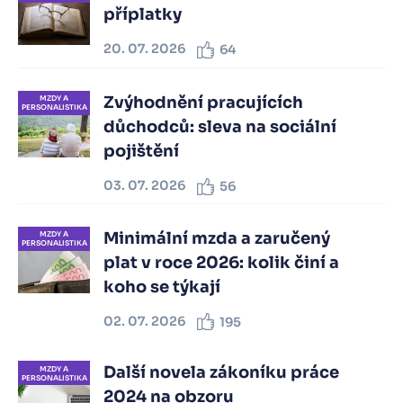
příplatky
20. 07. 2026
64
Zvýhodnění pracujících
MZDY A
PERSONALISTIKA
důchodců: sleva na sociální
pojištění
03. 07. 2026
56
Minimální mzda a zaručený
MZDY A
PERSONALISTIKA
plat v roce 2026: kolik činí a
koho se týkají
02. 07. 2026
195
Další novela zákoníku práce
MZDY A
PERSONALISTIKA
2024 na obzoru