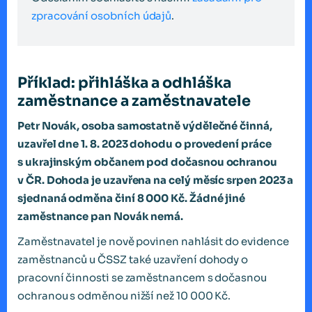
zpracování osobních údajů
.
Příklad: přihláška a odhláška
zaměstnance a zaměstnavatele
Petr Novák, osoba samostatně výdělečné činná,
uzavřel dne 1. 8. 2023 dohodu o provedení práce
s ukrajinským občanem pod dočasnou ochranou
v ČR. Dohoda je uzavřena na celý měsíc srpen 2023 a
sjednaná odměna činí 8 000 Kč. Žádné jiné
zaměstnance pan Novák nemá.
Zaměstnavatel je nově povinen nahlásit do evidence
zaměstnanců u ČSSZ také uzavření dohody o
pracovní činnosti se zaměstnancem s dočasnou
ochranou s odměnou nižší než 10 000 Kč.