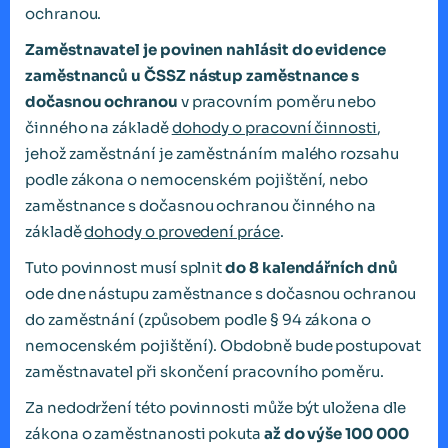
ochranou.
Zaměstnavatel je povinen
nahlásit do evidence
zaměstnanců u ČSSZ nástup zaměstnance s
dočasnou ochranou
v pracovním poměru nebo
činného na základě
dohody o pracovní činnosti
,
jehož zaměstnání je zaměstnáním malého rozsahu
podle zákona o nemocenském pojištění, nebo
zaměstnance s dočasnou ochranou činného na
základě
dohody o provedení práce
.
Tuto povinnost musí splnit
do
8 kalendářních dnů
ode dne nástupu zaměstnance s dočasnou ochranou
do zaměstnání (způsobem podle § 94 zákona o
nemocenském pojištění). Obdobně bude postupovat
zaměstnavatel při skončení pracovního poměru.
Za nedodržení této povinnosti může být uložena dle
zákona o zaměstnanosti pokuta
až do výše 100 000