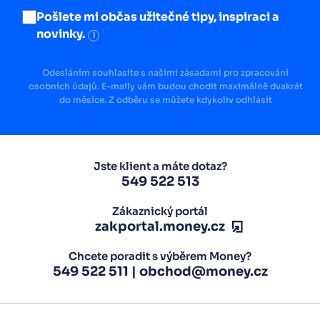
Pošlete mi občas užitečné tipy, inspiraci a
novinky.
i
Odesláním souhlasíte s našimi zásadami pro zpracování
osobních údajů. E-maily vám budou chodit maximálně dvakrát
do měsíce. Z odběru se můžete kdykoliv odhlásit
Jste klient a máte dotaz?
549 522 513
Zákaznický portál
zakportal.money.cz
Chcete poradit s výběrem Money?
549 522 511
|
obchod@money.cz