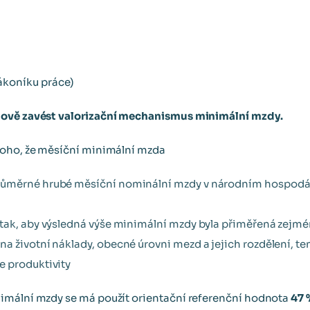
8 zákoníku práce)
nově zavést valorizační mechanismus
minimální mzdy.
toho, že měsíční minimální mzda
ůměrné hrubé měsíční nominální mzdy v národním hospodářs
tak, aby výsledná výše minimální mzdy byla přiměřená zejmén
a životní náklady, obecné úrovni mezd a jejich rozdělení, t
e produktivity
imální mzdy se má použít orientační referenční hodnota
47 