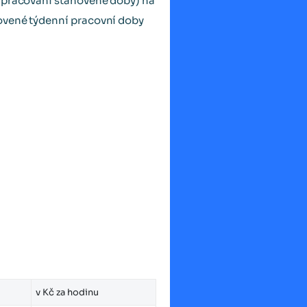
odpracování stanovené doby) na
novené týdenní pracovní doby
v Kč za hodinu