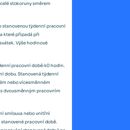
 celé stokoruny směrem
o stanovenou týdenní pracovní
a které připadá při
svátek. Výše hodinové
ýdenní pracovní době 40 hodin.
ní dobu. Stanovená týdenní
žitém nebo vícesměnném
ců s dvousměnným pracovním
ní smlouva nebo vnitřní
é stanovené pracovní době.