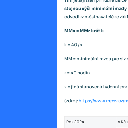
Tím je zajištěn při různé dél
stejnou výši minimální mzdy
odvodí zaměstnavatelé ze zákl
MMx = MMz krát k
k = 40 / x
MM = minimální mzda pro sta
z = 40 hodin
x = jiná stanovená týdenní pr
(zdroj:
https://www.mpsv.cz/
Rok 2024
v Kč 