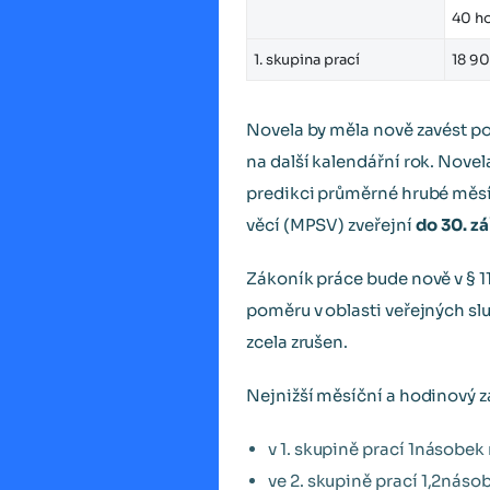
40 h
1. skupina prací
18 9
Novela by měla nově zavést po
na další kalendářní rok. Novel
predikci průměrné hrubé měsí
věcí (MPSV) zveřejní
do 30. zá
Zákoník práce bude nově v § 1
poměru v oblasti veřejných slu
zcela zrušen.
Nejnižší měsíční a hodinový za
v 1. skupině prací 1násobe
ve 2. skupině prací 1,2nás