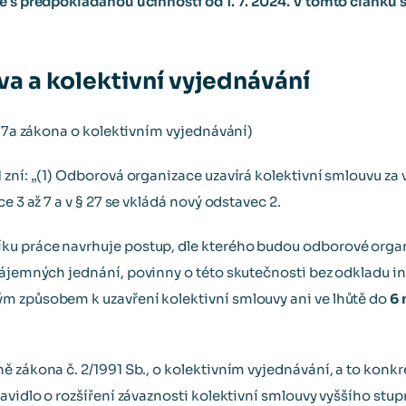
ce s předpokládanou účinností od 1. 7. 2024. V tomto článk
va a kolektivní vyjednávání
§ 7a zákona o kolektivním vyjednávání)
 zní: „(1) Odborová organizace uzavírá kolektivní smlouvu za
e 3 až 7 a v § 27 se vkládá nový odstavec 2.
u práce navrhuje postup, dle kterého budou odborové organ
ájemných jednání, povinny o této skutečnosti bez odkladu i
m způsobem k uzavření kolektivní smlouvy ani ve lhůtě do
6 
 zákona č. 2/1991 Sb., o kolektivním vyjednávání, a to konkré
ravidlo o rozšíření závaznosti kolektivní smlouvy vyššího stu