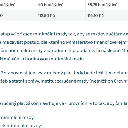
od/týdně
40 hod/týdně
38,75 hod/týdně
00
112,50 Kč
116,10 Kč
stup valorizace minimální mzdy tak, aby se mzdové účtárny 
a má zavést postup, dle kterého Ministerstvo financí zveřejní
ční nominální mzdy v národním hospodářství a následně Mini
ří
měsíční a hodinovou minimální mzdu.
12 stanovovat jen tzv. zaručený plat, tedy bude řešit jen oc
žeb a státní správy. Institut zaručené mzdy (nejnižších úrovn
ručený plat zákon navrhuje ve 4 úrovních, a to tak, aby činila
k minimální mzdy,
obek minimální mzdy,