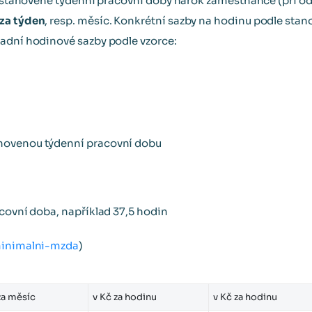
ce stanovené týdenní pracovní doby nárok zaměstnance (při 
 za týden
, resp. měsíc. Konkrétní sazby na hodinu podle sta
adní hodinové sazby podle vzorce:
novenou týdenní pracovní dobu
acovní doba, například 37,5 hodin
minimalni-mzda
)
za měsíc
v Kč za hodinu
v Kč za hodinu