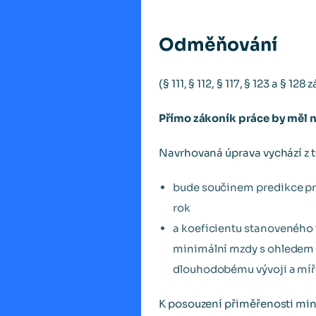
Odměňování
(§ 111, § 112, § 117, § 123 a § 12
Přímo zákoník práce by měl 
Navrhovaná úprava vychází z 
bude součinem predikce pr
rok
a koeficientu stanoveného 
minimální mzdy s ohledem n
dlouhodobému vývoji a míř
K posouzení přiměřenosti min