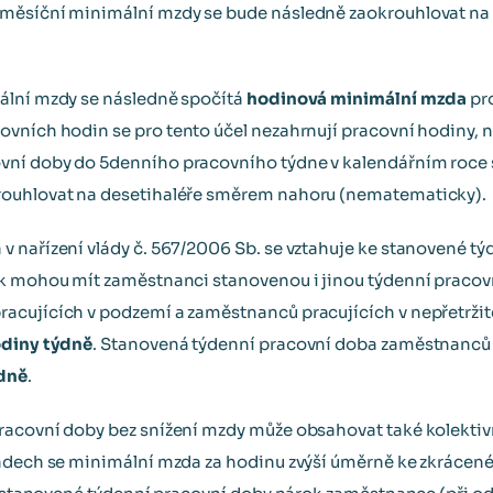
 měsíční minimální mzdy se bude následně zaokrouhlovat na
ální mzdy se následně spočítá
hodinová minimální mzda
pr
ovních hodin se pro tento účel nezahrnují pracovní hodiny, n
ní doby do 5denního pracovního týdne v kalendářním roce 
rouhlovat na desetihaléře směrem nahoru (nematematicky).
 nařízení vlády č. 567/2006 Sb. se vztahuje ke stanovené t
ak mohou mít zaměstnanci stanovenou i jinou týdenní pracov
racujících v podzemí a zaměstnanců pracujících v nepřetr
odiny týdně
. Stanovená týdenní pracovní doba zaměstnan
ýdně
.
racovní doby bez snížení mzdy může obsahovat také kolektiv
padech se minimální mzda za hodinu zvýší úměrně ke zkrácen