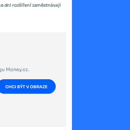
ke dni rozšíření zaměstnávají
ogu Money.cz.
CHCI BÝT V OBRAZE