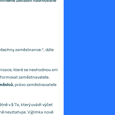
u shrneme základní navrhované
 všechny zaměstnance.“, dále
izace, které se neshodnou ani
nformovat zaměstnavatele.
měsíců
, právo zaměstnavatele
tně v § 7a, který uvádí výčet
pně nevztahuje. Výjimka nově