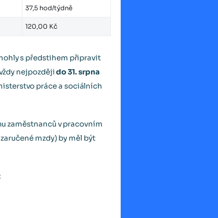
37,5 hod/týdně
120,00 Kč
mohly s předstihem připravit
 vždy nejpozději
do 31. srpna
sterstvo práce a sociálních
hranu zaměstnanců v pracovním
í zaručené mzdy) by měl být
: