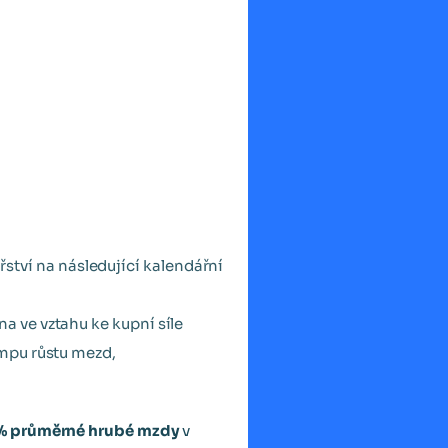
tví na následující kalendářní
a ve vztahu ke kupní síle
empu růstu mezd,
% průměrné hrubé mzdy
v