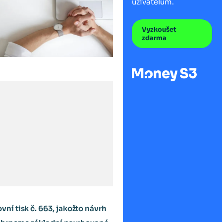
uživatelům.
Vyzkoušet
zdarma
ní tisk č. 663, jakožto návrh