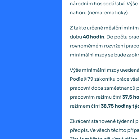
národním hospodářství. Výše
nahoru (nematematicky).
Z takto určené měsíční minim
dobu
40 hodin
. Do počtu prac
rovnoměrném rozvržení pracov
minimální mzdy se bude zaok
Výše minimální mzdy uvedená v
Podle § 79 zákoníku práce vš
pracovní doba zaměstnanců p
pracovním režimu činí
37,5 h
režimem činí
38,75 hodiny t
Zkrácení stanovené týdenní p
předpis. Ve všech těchto pří