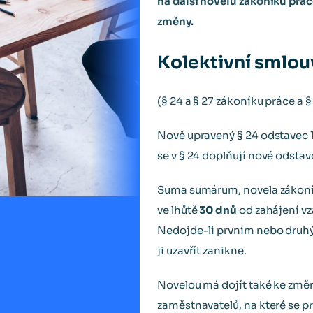
na další novelu zákoníku prá
změny.
Kolektivní smlou
(§ 24 a § 27 zákoníku práce a 
Nově upravený § 24 odstavec 1
se v § 24 doplňují nové odstavc
Suma sumárum, novela zákoník
ve lhůtě
30 dnů
od zahájení vz
Nedojde-li prvním nebo druhý
ji uzavřít zanikne.
Novelou má dojít také ke změně
zaměstnavatelů, na které se p