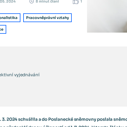
 05. 2024
1
8 minut čtení
onalistika
Pracovněprávní vztahy
ce
ektivní vyjednávání
 3. 2024 schválila a do Poslanecké sněmovny poslala sněmov