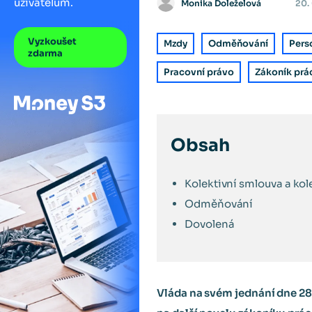
uživatelům.
Monika Doleželová
20.
Vyzkoušet
Mzdy
Odměňování
Pers
zdarma
Pracovní právo
Zákoník prá
Obsah
Kolektivní smlouva a kol
Odměňování
Dovolená
Vláda na svém jednání dne 28.