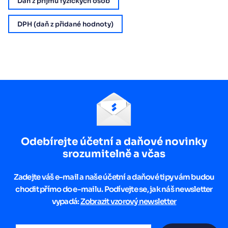
Daň z příjmů fyzických osob
DPH (daň z přidané hodnoty)
Odebírejte účetní a daňové novinky
srozumitelně a včas
Zadejte váš e-mail a naše účetní a daňové tipy vám budou
chodit přímo do e-mailu. Podívejte se, jak náš newsletter
vypadá:
Zobrazit vzorový newsletter