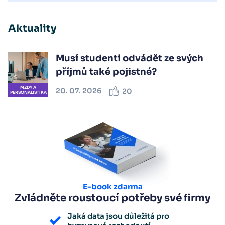
Aktuality
Musí studenti odvádět ze svých
příjmů také pojistné?
MZDY A
20. 07. 2026
20
PERSONALISTIKA
E-book zdarma
Zvládněte roustoucí potřeby své firmy
Jaká data jsou důležitá pro