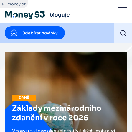
money.cz
bloguje
Odebírat novinky
DANĚ
Základy mezinárodního
zdanění v roce 2026
V souvislosti s vysokou migrací fyzických osob mezi