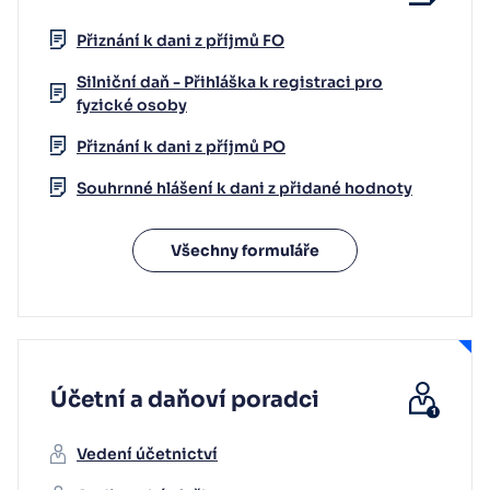
Přiznání k dani z příjmů FO
Silniční daň - Přihláška k registraci pro
fyzické osoby
Přiznání k dani z příjmů PO
Souhrnné hlášení k dani z přidané hodnoty
Všechny formuláře
Účetní a daňoví poradci
Vedení účetnictví