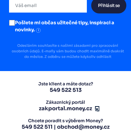
Přihlásit se
Pošlete mi občas užitečné tipy, inspiraci a
novinky.
i
Odesláním souhlasíte s našimi zásadami pro zpracování
osobních údajů. E-maily vám budou chodit maximálně dvakrát
do měsíce. Z odběru se můžete kdykoliv odhlásit
Jste klient a máte dotaz?
549 522 513
Zákaznický portál
zakportal.money.cz
Chcete poradit s výběrem Money?
549 522 511
|
obchod@money.cz