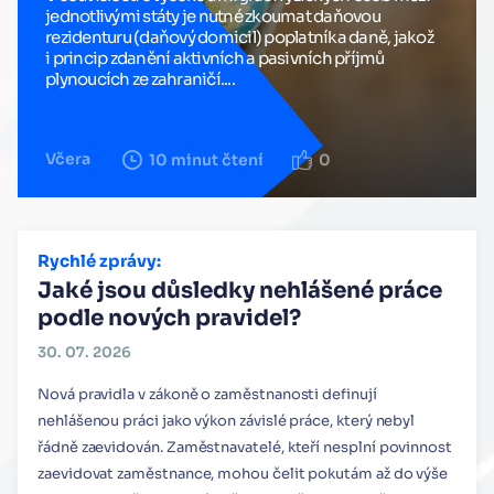
jednotlivými státy je nutné zkoumat daňovou
rezidenturu (daňový domicil) poplatníka daně, jakož
i princip zdanění aktivních a pasivních příjmů
plynoucích ze zahraničí....
Včera
10 minut čtení
0
Rychlé zprávy:
Jaké jsou důsledky nehlášené práce
podle nových pravidel?
30. 07. 2026
Nová pravidla v zákoně o zaměstnanosti definují
nehlášenou práci jako výkon závislé práce, který nebyl
řádně zaevidován. Zaměstnavatelé, kteří nesplní povinnost
zaevidovat zaměstnance, mohou čelit pokutám až do výše