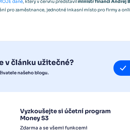
 MOJE daně
, který v červnu představil
ministr financí Andrej 
ní pro zaměstnance, jednotné inkasní místo pro firmy a onl
e v článku užitečné?
ivatele našeho blogu.
Vyzkoušejte si účetní program
Money S3
Zdarma a se všemi funkcemi