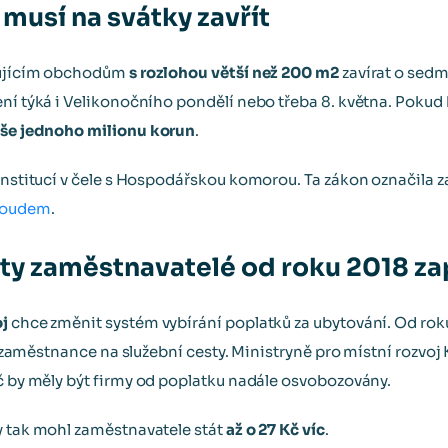
musí na svátky zavřít
izujícím obchodům
s rozlohou větší než 200 m2
zavírat o sedm
ení týká i Velikonočního pondělí nebo třeba 8. května. Pokud
ýše jednoho milionu korun
.
 institucí v čele s Hospodářskou komorou. Ta zákon označila 
soudem
.
sty zaměstnavatelé od roku 2018 zap
oj
chce změnit systém vybírání poplatků za ubytování. Od rok
vé zaměstnance na služební cesty. Ministryně pro místní rozvoj 
oč by měly být firmy od poplatku nadále osvobozovány.
y tak mohl zaměstnavatele stát
až o 27 Kč víc
.