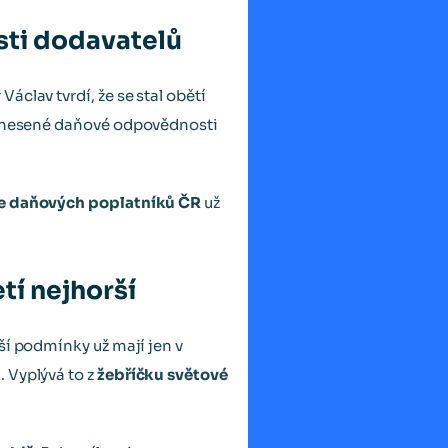
sti dodavatelů
 Václav tvrdí, že se stal obětí
přenesené daňové odpovědnosti
e daňových poplatníků ČR
už
tí nejhorší
rší podmínky už mají jen v
 Vyplývá to z
žebříčku světové