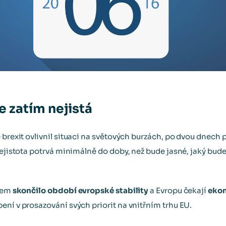
je zatím nejistá
 brexit ovlivnil situaci na světových burzách, po dvou dnech 
nejistota potrvá minimálně do doby, než bude jasné, jaký bude 
item
skončilo období evropské stability
a Evropu čekají
eko
ení v prosazování svých priorit na vnitřním trhu EU.