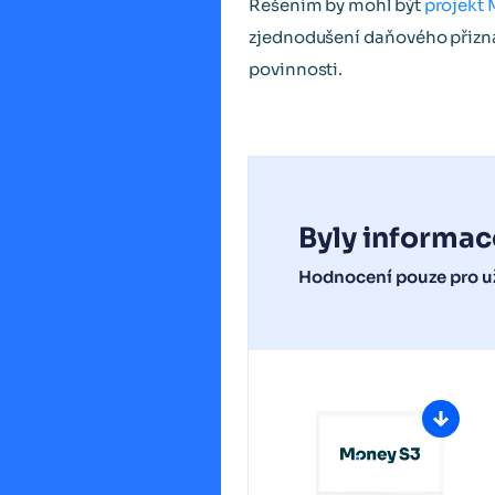
Řešením by mohl být
projekt
zjednodušení daňového přizná
povinnosti.
Byly informac
Hodnocení pouze pro už