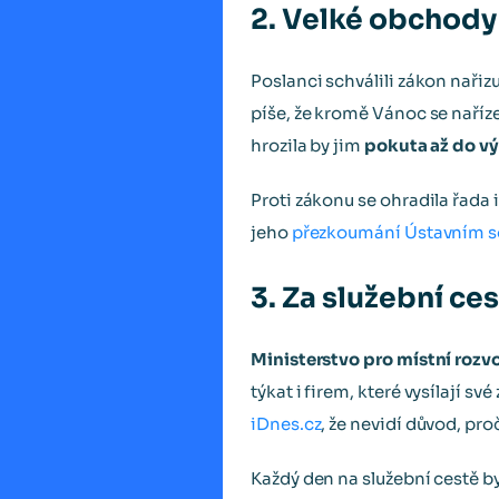
2. Velké obchody 
Poslanci schválili zákon nař
píše, že kromě Vánoc se naříz
hrozila by jim
pokuta až do v
Proti zákonu se ohradila řada
jeho
přezkoumání Ústavním 
3. Za služební ce
Ministerstvo pro místní rozv
týkat i firem, které vysílají s
iDnes.cz
, že nevidí důvod, pr
Každý den na služební cestě b