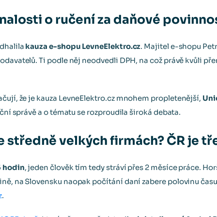
znalosti o ručení za daňové povinno
dhalila
kauza e-shopu LevneElektro.cz
. Majitel e-shopu Petr
odavatelů. Ti podle něj neodvedli DPH, na což právě kvůli 
čují, že je kauza LevneElektro.cz mnohem propletenější,
Uni
nční správě a o tématu se rozproudila široká debata.
ve středně velkých firmách? ČR je tře
 hodin
, jeden člověk tím tedy stráví přes 2 měsíce práce. Ho
ně, na Slovensku naopak počítání daní zabere polovinu času.
z
.