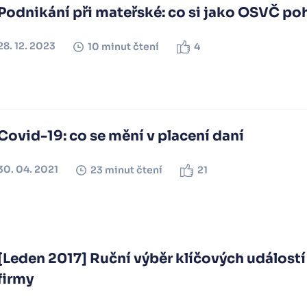
Podnikání při mateřské: co si jako OSVČ po
28. 12. 2023
10 minut čtení
4
Covid-19: co se mění v placení daní
30. 04. 2021
23 minut čtení
21
[Leden 2017] Ruční výběr klíčových událostí
firmy