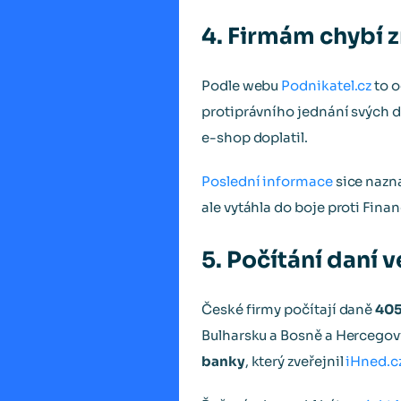
4. Firmám chybí 
Podle webu
Podnikatel.cz
to o
protiprávního jednání svých d
e-shop doplatil.
Poslední informace
sice nazna
ale vytáhla do boje proti Fina
5. Počítání daní 
České firmy počítají daně
405
Bulharsku a Bosně a Hercegovi
banky
, který zveřejnil
iHned.c