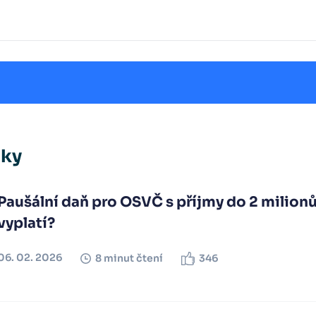
nky
Paušální daň pro OSVČ s příjmy do 2 milion
vyplatí?
06. 02. 2026
8 minut čtení
346