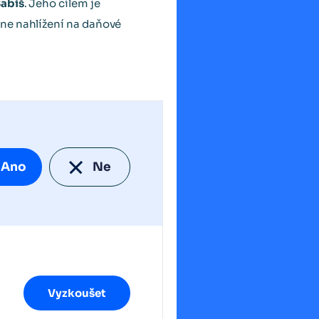
Babiš
. Jeho cílem je
ine nahlížení na daňové
Ano
Ne
Vyzkoušet