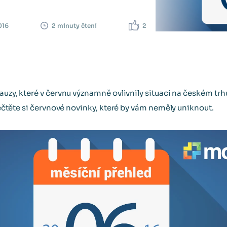
016
2
2 minuty čtení
kauzy, které v červnu významně ovlivnily situaci na českém trhu
Přečtěte si červnové novinky, které by vám neměly uniknout.