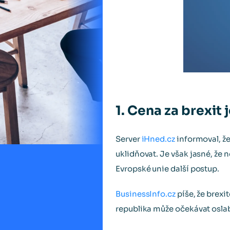
1. Cena za brexit 
Server
iHned.cz
informoval, že
uklidňovat. Je však jasné, že 
Evropské unie další postup.
BusinessInfo.cz
píše, že brex
republika může očekávat oslab