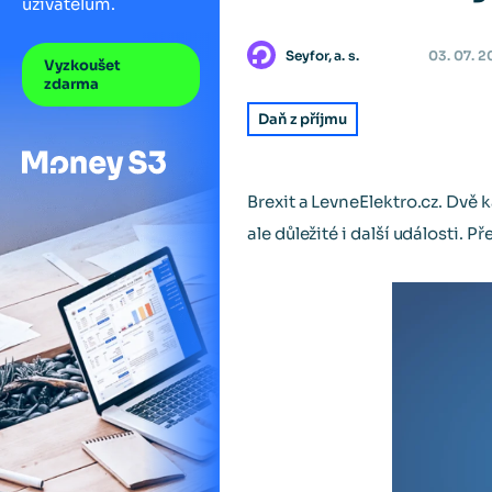
uživatelům.
Seyfor, a. s.
03. 07. 2
Vyzkoušet
zdarma
Daň z příjmu
Brexit a LevneElektro.cz. Dvě 
ale důležité i další události. 