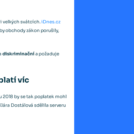
i velkých svátcích.
iDnes.cz
 by obchody zákon porušily,
za
diskriminační
a požaduje
latí víc
u 2018 by se tak poplatek mohl
Klára Dostálová sdělila serveru