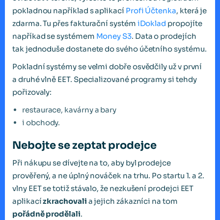
pokladnou například s aplikací
Profi Účtenka
, která je
zdarma. Tu přes fakturační systém
iDoklad
propojíte
napříkad se systémem
Money S3
. Data o prodejích
tak jednoduše dostanete do svého účetního systému.
Pokladní systémy se velmi dobře osvědčily už v první
a druhé vlně EET. Specializované programy si tehdy
pořizovaly:
restaurace, kavárny a bary
i obchody.
Nebojte se zeptat prodejce
Při nákupu se dívejte na to, aby byl prodejce
prověřený, a ne úplný nováček na trhu. Po startu 1. a 2.
vlny EET se totiž stávalo, že nezkušení prodejci EET
aplikací
zkrachovali
a jejich zákazníci na tom
pořádně prodělali
.