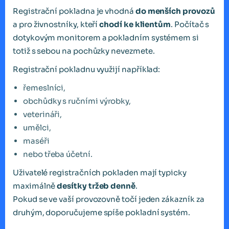
Registrační pokladna je vhodná
do menších provozů
a pro živnostníky, kteří
chodí ke klientům
. Počítač s
dotykovým monitorem a pokladním systémem si
totiž s sebou na pochůzky nevezmete.
Registrační pokladnu využijí například:
řemeslníci,
obchůdky s ručními výrobky,
veterináři,
umělci,
maséři
nebo třeba účetní.
Uživatelé registračních pokladen mají typicky
maximálně
desítky tržeb denně
.
Pokud se ve vaší provozovně točí jeden zákazník za
druhým, doporučujeme spíše pokladní systém.