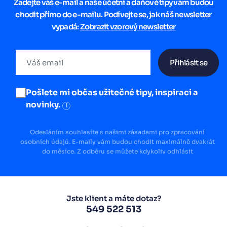
Zadejte váš e-mail a naše účetní a daňové tipy vám budou
chodit přímo do e-mailu. Podívejte se, jak náš newsletter
vypadá:
Zobrazit vzorový newsletter
Přihlásit se
Pošlete mi občas užitečné tipy, inspiraci a
novinky.
i
Odesláním souhlasíte s našimi zásadami pro zpracování
osobních údajů. E-maily vám budou chodit maximálně dvakrát
do měsíce. Z odběru se můžete kdykoliv odhlásit
Jste klient a máte dotaz?
549 522 513