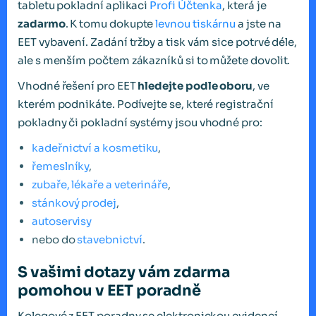
tabletu pokladní aplikaci
Profi Účtenka
, která je
zadarmo
. K tomu dokupte
levnou tiskárnu
a jste na
EET vybavení. Zadání tržby a tisk vám sice potrvé déle,
ale s menším počtem zákazníků si to můžete dovolit.
Vhodné řešení pro EET
hledejte podle oboru
, ve
kterém podnikáte. Podívejte se, které registrační
pokladny či pokladní systémy jsou vhodné pro:
kadeřnictví a kosmetiku
,
řemeslníky
,
zubaře, lékaře a veterináře
,
stánkový prodej
,
autoservisy
nebo do
stavebnictví
.
S vašimi dotazy vám zdarma
pomohou v EET poradně
Kolegové z EET poradny se elektronickou evidencí