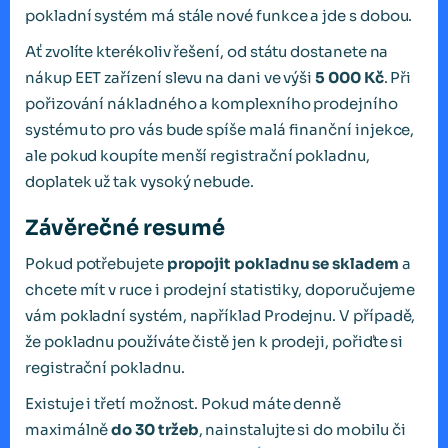
pokladní systém má stále nové funkce a jde s dobou.
Ať zvolíte kterékoliv řešení, od státu dostanete na
nákup EET zařízení slevu na dani ve výši
5 000 Kč
. Při
pořizování nákladného a komplexního prodejního
systému to pro vás bude spíše malá finanční injekce,
ale pokud koupíte menší registrační pokladnu,
doplatek už tak vysoký nebude.
Závěrečné resumé
Pokud potřebujete
propojit pokladnu se skladem
a
chcete mít v ruce i prodejní statistiky, doporučujeme
vám pokladní systém, například Prodejnu. V případě,
že pokladnu používáte čistě jen k prodeji, pořiďte si
registrační pokladnu.
Existuje i třetí možnost. Pokud máte denně
maximálně
do 30 tržeb
, nainstalujte si do mobilu či