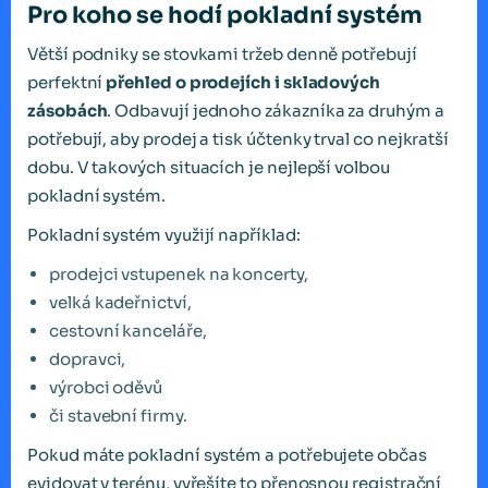
Pro koho se hodí pokladní systém
Větší podniky se stovkami tržeb denně potřebují
perfektní
přehled o prodejích i skladových
zásobách
. Odbavují jednoho zákazníka za druhým a
potřebují, aby prodej a tisk účtenky trval co nejkratší
dobu. V takových situacích je nejlepší volbou
pokladní systém.
Pokladní systém využijí například:
prodejci vstupenek na koncerty,
velká kadeřnictví,
cestovní kanceláře,
dopravci,
výrobci oděvů
či stavební firmy.
Pokud máte pokladní systém a potřebujete občas
evidovat v terénu, vyřešíte to přenosnou registrační