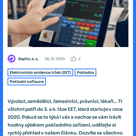
Seyfor, a. s.
28. 01. 2020
2
Elektronická evidence tržeb (EET)
Pokladna
Pokladní software
Výrobci, zemědělci, řemeslníci, právníci, lékaři… Ti
všichni patří do 3. a 4. fáze EET, která startuje v roce
2020. Pokud se to týká i vás a nechce se vám trávit
hodiny výběrem pokladního zařízení, udělejte si
rychlý přehled v našem článku. Dozvíte se všechno