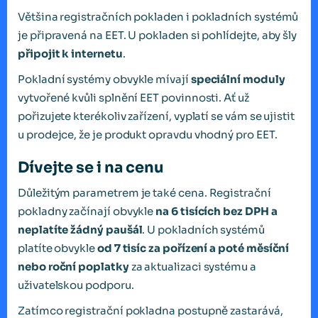
Většina registračních pokladen i pokladních systémů
je připravená na EET. U pokladen si pohlídejte, aby šly
připojit k internetu
.
Pokladní systémy obvykle mívají
speciální moduly
vytvořené kvůli splnění EET povinnosti. Ať už
pořizujete kterékoliv zařízení, vyplatí se vám se ujistit
u prodejce, že je produkt opravdu vhodný pro EET.
Dívejte se i na cenu
Důležitým parametrem je také cena. Registrační
pokladny začínají obvykle
na 6 tisících bez DPH a
neplatíte žádný paušál
. U pokladních systémů
platíte obvykle
od 7 tisíc za pořízení a poté měsíční
nebo roční poplatky
za aktualizaci systému a
uživatelskou podporu.
Zatímco registrační pokladna postupně zastarává,