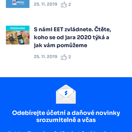
25. 11. 2019
2
S námi EET zvládnete. Čtěte,
PODNIKÁNÍ
koho se od jara 2020 týká a
jak vám pomůžeme
25. 11. 2019
2
Odebírejte účetní a daňové novinky
srozumitelně a včas