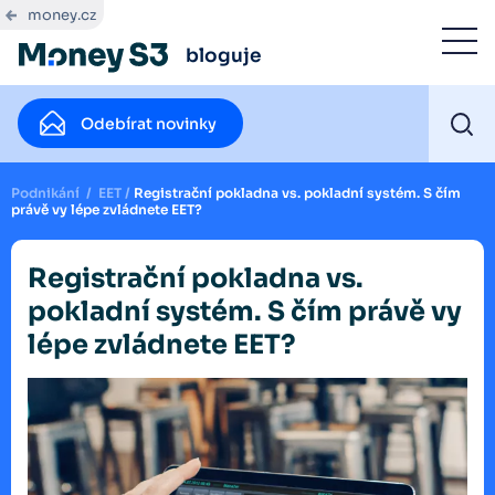
money.cz
bloguje
Odebírat novinky
Podnikání
/
EET
/
Registrační pokladna vs. pokladní systém. S čím
právě vy lépe zvládnete EET?
Registrační pokladna vs.
pokladní systém. S čím právě vy
lépe zvládnete EET?