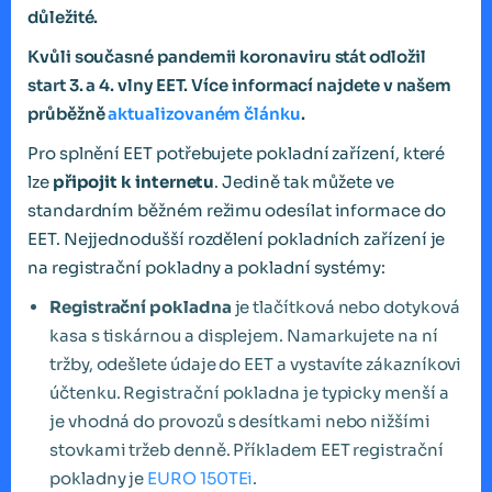
důležité.
Kvůli současné pandemii koronaviru stát odložil
start 3. a 4. vlny EET. Více informací najdete v našem
průběžně
aktualizovaném článku
.
Pro splnění EET potřebujete pokladní zařízení, které
lze
připojit k internetu
. Jedině tak můžete ve
standardním běžném režimu odesílat informace do
EET. Nejjednodušší rozdělení pokladních zařízení je
na registrační pokladny a pokladní systémy:
Registrační pokladna
je tlačítková nebo dotyková
kasa s tiskárnou a displejem. Namarkujete na ní
tržby, odešlete údaje do EET a vystavíte zákazníkovi
účtenku. Registrační pokladna je typicky menší a
je vhodná do provozů s desítkami nebo nižšími
stovkami tržeb denně. Příkladem EET registrační
pokladny je
EURO 150TEi
.