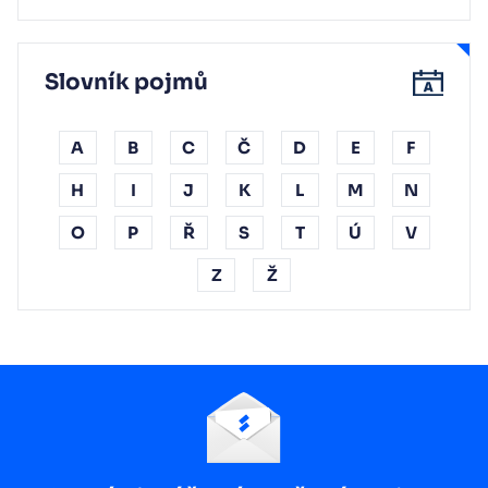
Slovník pojmů
A
B
C
Č
D
E
F
H
I
J
K
L
M
N
O
P
Ř
S
T
Ú
V
Z
Ž