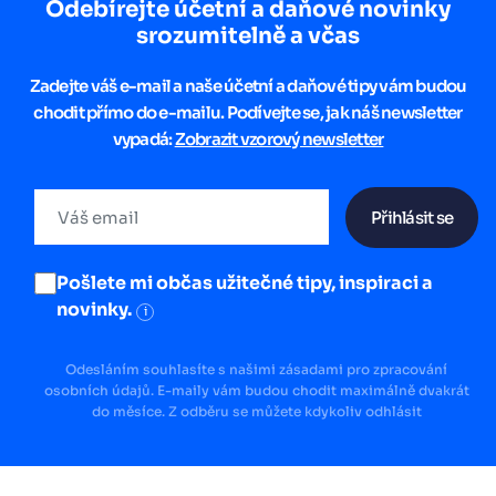
Odebírejte účetní a daňové novinky
srozumitelně a včas
Zadejte váš e-mail a naše účetní a daňové tipy vám budou
chodit přímo do e-mailu. Podívejte se, jak náš newsletter
vypadá:
Zobrazit vzorový newsletter
Přihlásit se
Pošlete mi občas užitečné tipy, inspiraci a
novinky.
i
Odesláním souhlasíte s našimi zásadami pro zpracování
osobních údajů. E-maily vám budou chodit maximálně dvakrát
do měsíce. Z odběru se můžete kdykoliv odhlásit