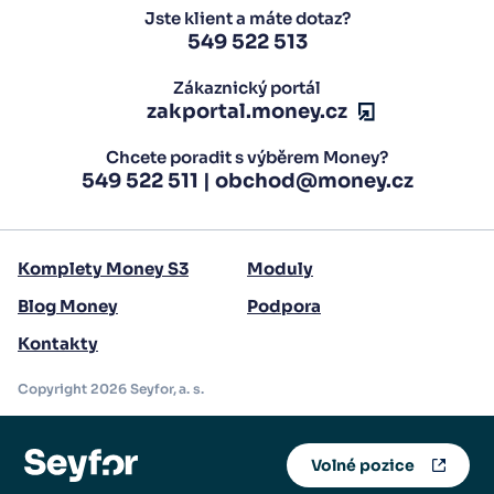
Jste klient a máte dotaz?
549 522 513
Zákaznický portál
zakportal.money.cz
Chcete poradit s výběrem Money?
549 522 511
|
obchod@money.cz
Komplety Money S3
Moduly
Blog Money
Podpora
Kontakty
Copyright 2026 Seyfor, a. s.
Volné pozice
Nejbližší webináře