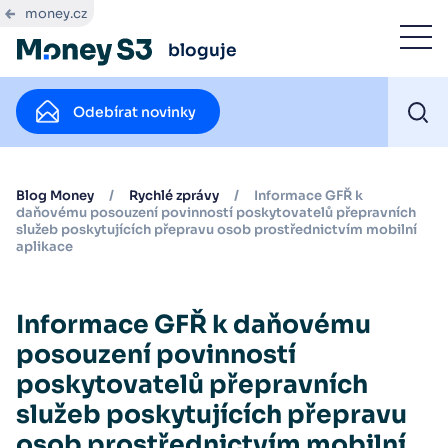
money.cz
bloguje
Odebírat novinky
Blog Money
/
Rychlé zprávy
/
Informace GFŘ k
daňovému posouzení povinností poskytovatelů přepravních
služeb poskytujících přepravu osob prostřednictvím mobilní
aplikace
Informace GFŘ k daňovému
posouzení povinností
poskytovatelů přepravních
služeb poskytujících přepravu
osob prostřednictvím mobilní