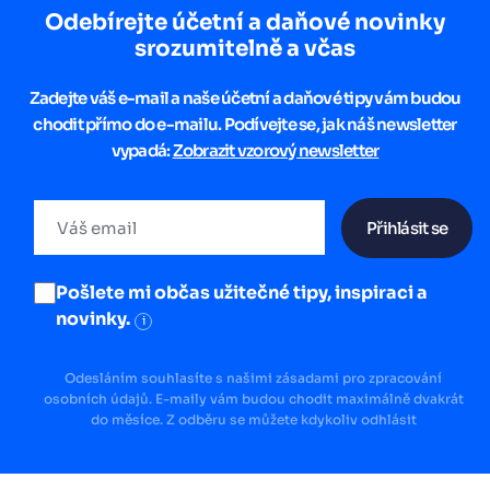
Odebírejte účetní a daňové novinky
srozumitelně a včas
Zadejte váš e-mail a naše účetní a daňové tipy vám budou
chodit přímo do e-mailu. Podívejte se, jak náš newsletter
vypadá:
Zobrazit vzorový newsletter
Přihlásit se
Pošlete mi občas užitečné tipy, inspiraci a
novinky.
i
Odesláním souhlasíte s našimi zásadami pro zpracování
osobních údajů. E-maily vám budou chodit maximálně dvakrát
do měsíce. Z odběru se můžete kdykoliv odhlásit