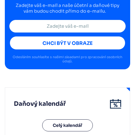
Zadejte váš e-mail a naše účetní a daňové tipy
vám budou chodit přímo do e-mailu.
CHCI BÝT V OBRAZE
Odesláním souhlasíte s našimi
zásadami pro zpracování osobních
údajů
.
Daňový kalendář
Celý kalendář