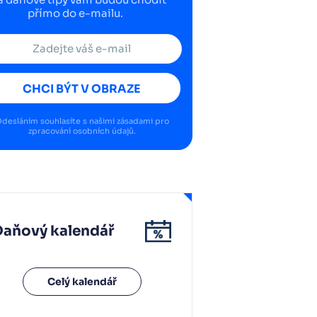
přímo do e-mailu.
CHCI BÝT V OBRAZE
desláním souhlasíte s našimi
zásadami pro
zpracování osobních údajů
.
Daňový kalendář
Celý kalendář