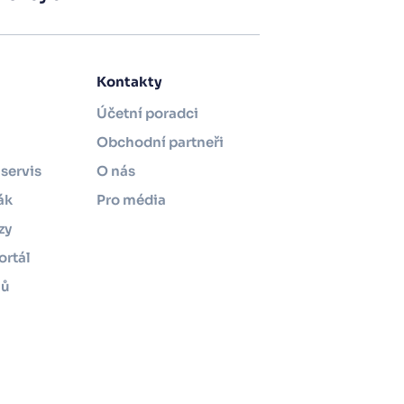
Kontakty
Účetní poradci
Obchodní partneři
servis
O nás
ák
Pro média
zy
ortál
mů