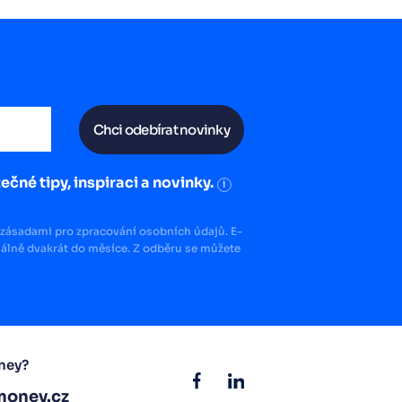
Chci odebírat novinky
ečné tipy, inspiraci a novinky.
i
zásadami pro zpracování osobních údajů. E-
lně dvakrát do měsíce. Z odběru se můžete
ney?
oney.cz