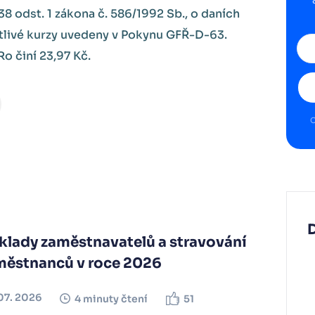
8 odst. 1 zákona č. 586/1992 Sb., o daních
otlivé kurzy uvedeny v Pokynu GFŘ-D-63.
o činí 23,97 Kč.
O
klady zaměstnavatelů a stravování
městnanců v roce 2026
07. 2026
4 minuty čtení
51