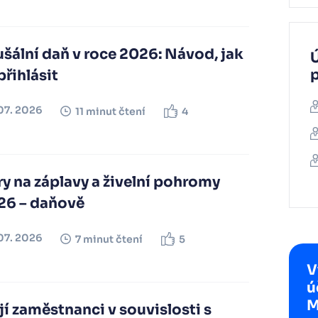
šální daň v roce 2026: Návod, jak
Ú
přihlásit
07. 2026
11 minut čtení
4
y na záplavy a živelní pohromy
26 – daňově
07. 2026
7 minut čtení
5
V
ú
M
í zaměstnanci v souvislosti s