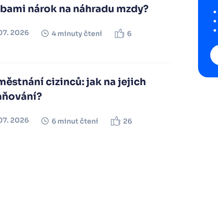
lbami nárok na náhradu mzdy?
07. 2026
4 minuty čtení
6
ěstnání cizinců: jak na jejich
aňování?
07. 2026
6 minut čtení
26