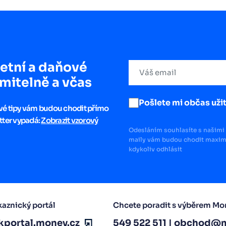
etní a daňové
mitelně a včas
Pošlete mi občas užit
ové tipy vám budou chodit přímo
tter vypadá:
Zobrazit vzorový
Odesláním souhlasíte s našimi 
maily vám budou chodit maximá
kdykoliv odhlásit
aznický portál
Chcete poradit s výběrem Mo
kportal.money.cz
549 522 511
|
obchod@m