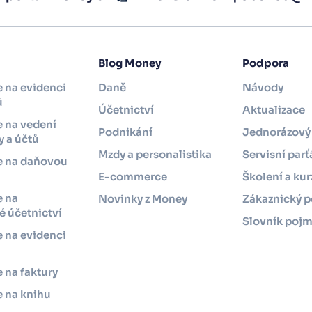
Blog Money
Podpora
 na evidenci
Daně
Návody
ů
Účetnictví
Aktualizace
 na vedení
Podnikání
Jednorázový 
 a účtů
Mzdy a personalistika
Servisní parť
e na daňovou
i
E-commerce
Školení a kur
e na
Novinky z Money
Zákaznický p
 účetnictví
Slovník poj
 na evidenci
 na faktury
 na knihu