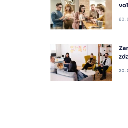
vo
20. 
Zam
zd
20. 