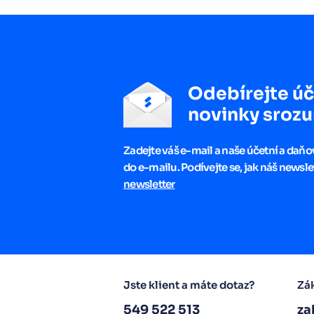
Odebírejte úč
novinky srozu
Zadejte váš e-mail a naše účetní a daň
do e-mailu. Podívejte se, jak náš newsle
newsletter
Jste klient a máte dotaz?
Zák
549 522 513
za