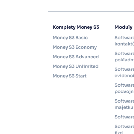
Komplety Money S3
Moduly
Money S3 Basic
Software
kontakt
Money S3 Economy
Software
Money S3 Advanced
pokladny
Money S3 Unlimited
Softwar
evidenc
Money S3 Start
Softwar
podvojné
Software
majetku
Software
Software
jízd