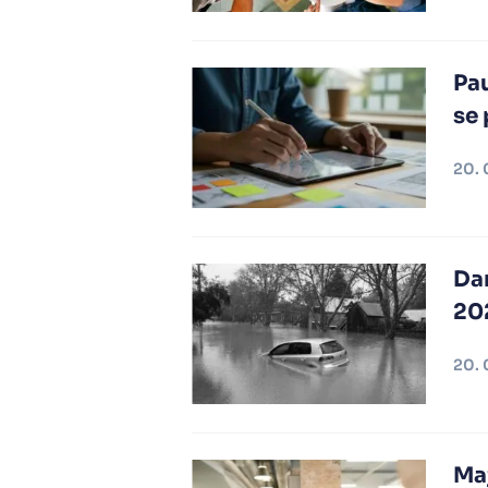
Pau
se 
20. 
Dar
20
20. 
Maj