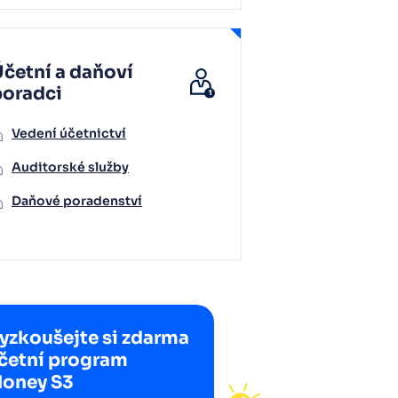
četní a daňoví
poradci
Vedení účetnictví
Auditorské služby
Daňové poradenství
yzkoušejte si zdarma
četní program
oney S3