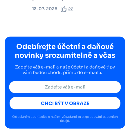
13. 07. 2026
22
Odebírejte účetní a daňové
novinky srozumitelně a včas
Zadejte váš e-mail a naše účetní a daňové tipy
vám budou chodit přímo do e-mailu.
CHCI BÝT V OBRAZE
Odesláním souhlasíte s našimi
zásadami pro zpracování osobních
údajů
.