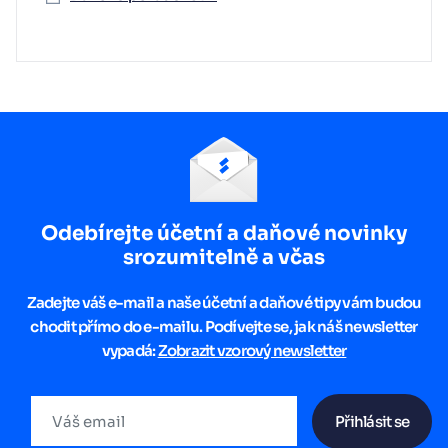
Odebírejte účetní a daňové novinky
srozumitelně a včas
Zadejte váš e-mail a naše účetní a daňové tipy vám budou
chodit přímo do e-mailu. Podívejte se, jak náš newsletter
vypadá:
Zobrazit vzorový newsletter
Přihlásit se