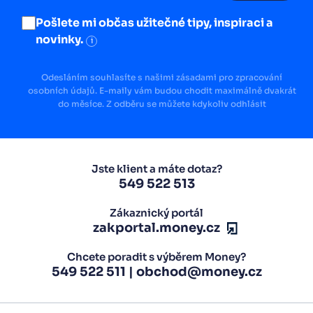
Pošlete mi občas užitečné tipy, inspiraci a
novinky.
i
Odesláním souhlasíte s našimi zásadami pro zpracování
osobních údajů. E-maily vám budou chodit maximálně dvakrát
do měsíce. Z odběru se můžete kdykoliv odhlásit
Jste klient a máte dotaz?
549 522 513
Zákaznický portál
zakportal.money.cz
Chcete poradit s výběrem Money?
549 522 511
|
obchod@money.cz