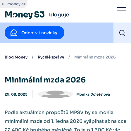
money.cz
bloguje
Odebírat novinky
Blog Money
/
Rychlé zprávy
/
Minimální mzda 2026
Minimální mzda 2026
29. 08. 2025
Monika Doleželová
Podle aktuálních propočtů MPSV by se mohla
minimální mzda od 1. ledna 2026 vyšplhat až na cca
22 400 Kč hrubého měsíčně. To je o 1 600 Kč víc