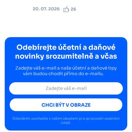
20. 07. 2026
26
Odebírejte účetní a daňové
novinky srozumitelně a včas
Zadejte váš e-mail a naše účetní a daňové tipy
vám budou chodit přímo do e-mailu.
CHCI BÝT V OBRAZE
Odesláním souhlasíte s našimi
zásadami pro zpracování osobních
údajů
.