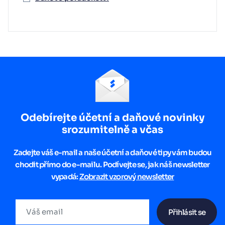
Odebírejte účetní a daňové novinky
srozumitelně a včas
Zadejte váš e-mail a naše účetní a daňové tipy vám budou
chodit přímo do e-mailu. Podívejte se, jak náš newsletter
vypadá:
Zobrazit vzorový newsletter
Přihlásit se