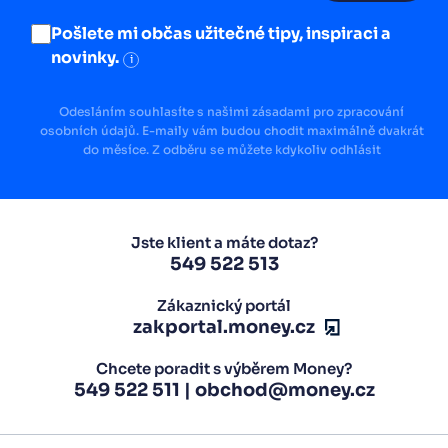
Pošlete mi občas užitečné tipy, inspiraci a
novinky.
i
Odesláním souhlasíte s našimi zásadami pro zpracování
osobních údajů. E-maily vám budou chodit maximálně dvakrát
do měsíce. Z odběru se můžete kdykoliv odhlásit
Jste klient a máte dotaz?
549 522 513
Zákaznický portál
zakportal.money.cz
Chcete poradit s výběrem Money?
549 522 511
|
obchod@money.cz