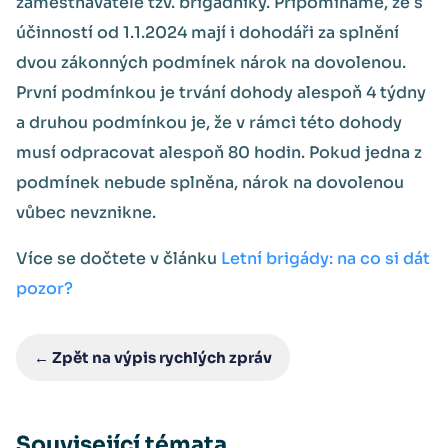
zaměstnavatelé tzv. brigádníky. Připomínáme, že s
účinností od 1.1.2024 mají i dohodáři za splnění
dvou zákonných podmínek nárok na dovolenou.
První podmínkou je trvání dohody alespoň 4 týdny
a druhou podmínkou je, že v rámci této dohody
musí odpracovat alespoň 80 hodin. Pokud jedna z
podmínek nebude splněna, nárok na dovolenou
vůbec nevznikne.
Více se dočtete v článku
Letní brigády: na co si dát
pozor?
← Zpět na výpis rychlých zpráv
Související témata