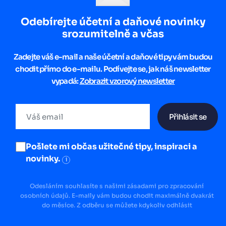
Odebírejte účetní a daňové novinky
srozumitelně a včas
Zadejte váš e-mail a naše účetní a daňové tipy vám budou
chodit přímo do e-mailu. Podívejte se, jak náš newsletter
vypadá:
Zobrazit vzorový newsletter
Přihlásit se
Pošlete mi občas užitečné tipy, inspiraci a
novinky.
i
Odesláním souhlasíte s našimi zásadami pro zpracování
osobních údajů. E-maily vám budou chodit maximálně dvakrát
do měsíce. Z odběru se můžete kdykoliv odhlásit