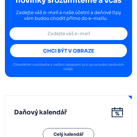
novinky srozumitelně a včas
Zadejte váš e-mail a naše účetní a daňové tipy
vám budou chodit přímo do e-mailu.
CHCI BÝT V OBRAZE
Odesláním souhlasíte s našimi
zásadami pro zpracování osobních
údajů
.
Daňový kalendář
Celý kalendář