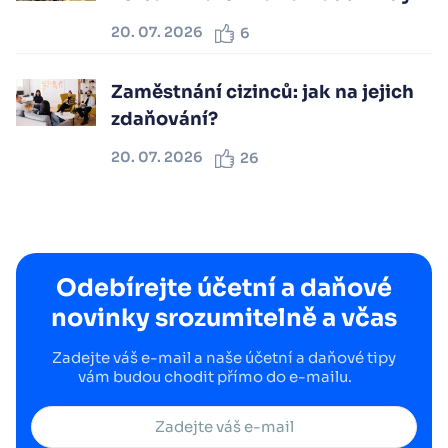
20. 07. 2026
6
Zaměstnání cizinců: jak na jejich
zdaňování?
20. 07. 2026
26
Odebírejte účetní a daňové
novinky srozumitelně a včas
Zadejte váš e-mail a naše účetní a daňové tipy
vám budou chodit přímo do e-mailu.