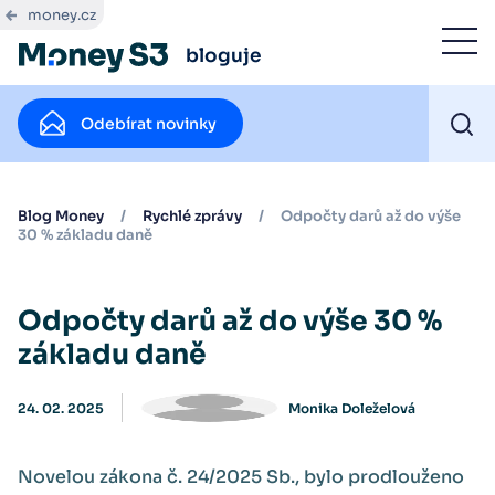
money.cz
bloguje
Odebírat novinky
Blog Money
/
Rychlé zprávy
/
Odpočty darů až do výše
30 % základu daně
Odpočty darů až do výše 30 %
základu daně
24. 02. 2025
Monika Doleželová
Novelou zákona č. 24/2025 Sb., bylo prodlouženo