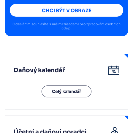
CHCI BÝT V OBRAZE
Odesláním souhlasíte s našimi
zásadami pro zpracování osobních
údajů
.
Daňový kalendář
Celý kalendář
Účetní a daňoví poradci