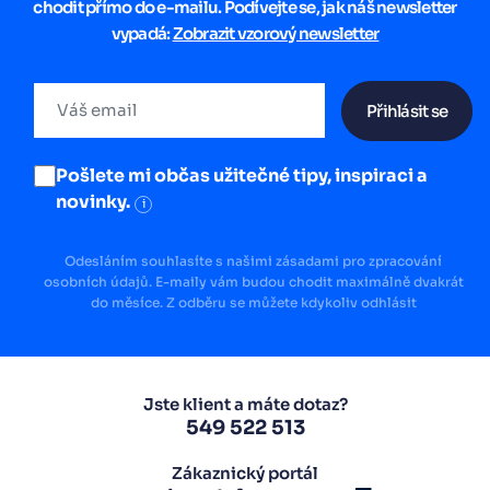
chodit přímo do e-mailu. Podívejte se, jak náš newsletter
vypadá:
Zobrazit vzorový newsletter
Přihlásit se
Pošlete mi občas užitečné tipy, inspiraci a
novinky.
i
Odesláním souhlasíte s našimi zásadami pro zpracování
osobních údajů. E-maily vám budou chodit maximálně dvakrát
do měsíce. Z odběru se můžete kdykoliv odhlásit
Jste klient a máte dotaz?
549 522 513
Zákaznický portál