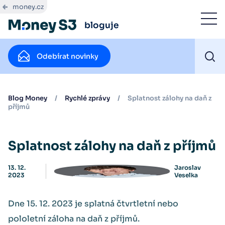
money.cz
bloguje
Odebírat novinky
Blog Money
/
Rychlé zprávy
/
Splatnost zálohy na daň z
příjmů
Splatnost zálohy na daň z příjmů
13. 12.
Jaroslav
2023
Veselka
Dne 15. 12. 2023 je splatná čtvrtletní nebo
pololetní záloha na daň z příjmů.