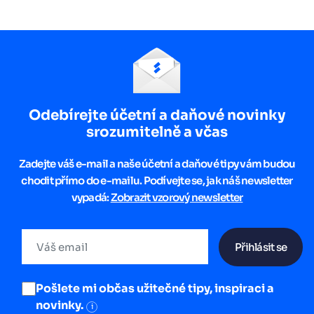
Odebírejte účetní a daňové novinky
srozumitelně a včas
Zadejte váš e-mail a naše účetní a daňové tipy vám budou
chodit přímo do e-mailu. Podívejte se, jak náš newsletter
vypadá:
Zobrazit vzorový newsletter
Přihlásit se
Pošlete mi občas užitečné tipy, inspiraci a
novinky.
i