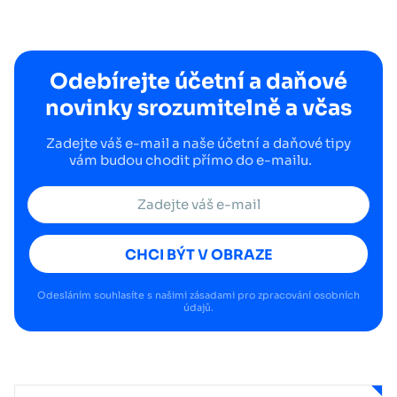
Odebírejte účetní a daňové
novinky srozumitelně a včas
Zadejte váš e-mail a naše účetní a daňové tipy
vám budou chodit přímo do e-mailu.
CHCI BÝT V OBRAZE
Odesláním souhlasíte s našimi
zásadami pro zpracování osobních
údajů
.