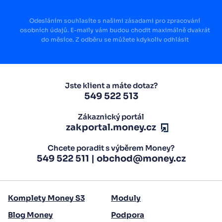
Odesláním souhlasíte s našimi zásadami pro zpracování
osobních údajů. E-maily vám budou chodit maximálně dvakrát
do měsíce. Z odběru se můžete kdykoliv odhlásit
Jste klient a máte dotaz?
549 522 513
Zákaznický portál
zakportal.money.cz
Chcete poradit s výběrem Money?
549 522 511
|
obchod@money.cz
Komplety Money S3
Moduly
Blog Money
Podpora