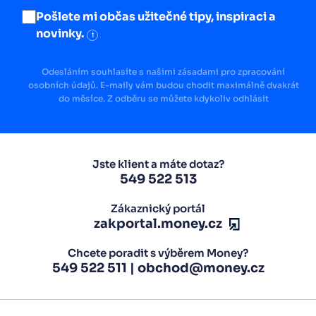
Pošlete mi občas užitečné tipy, inspiraci a
novinky.
i
Odesláním souhlasíte s našimi zásadami pro zpracování
osobních údajů. E-maily vám budou chodit maximálně dvakrát
do měsíce. Z odběru se můžete kdykoliv odhlásit
Jste klient a máte dotaz?
549 522 513
Zákaznický portál
zakportal.money.cz
Chcete poradit s výběrem Money?
549 522 511
|
obchod@money.cz