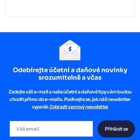
Odebírejte účetní a daňové novinky
srozumitelně a včas
Zadejte váš e-mail a naše účetní a daňové tipy vám budou
chodit přímo do e-mailu. Podívejte se, jak náš newsletter
vypadá:
Zobrazit vzorový newsletter
Přihlásit se