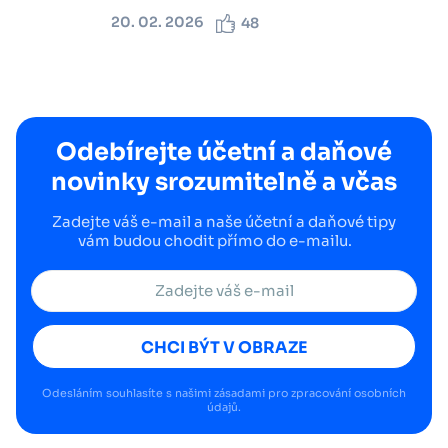
20. 02. 2026
48
Odebírejte účetní a daňové
novinky srozumitelně a včas
Zadejte váš e-mail a naše účetní a daňové tipy
vám budou chodit přímo do e-mailu.
CHCI BÝT V OBRAZE
Odesláním souhlasíte s našimi
zásadami pro zpracování osobních
údajů
.