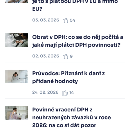
je to s platbou DPH v EU a mimo
EU?
03. 03. 2026
54
Obrat v DPH: co se do něj počítá a
jaké mají plátci DPH povinnosti?
02. 03. 2026
9
Průvodce: Přiznání k dani z
přidané hodnoty
24. 02. 2026
14
Povinné vracení DPH z
neuhrazených závazků v roce
2026: na co si dát pozor