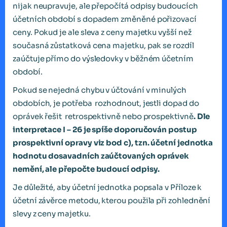
nijak neupravuje, ale přepočítá odpisy budoucích
účetních období s dopadem změněné pořizovací
ceny. Pokud je ale sleva z ceny majetku vyšší než
současná zůstatková cena majetku, pak se rozdíl
zaúčtuje přímo do výsledovky v běžném účetním
období.
Pokud se nejedná chybu v účtování v minulých
obdobích, je potřeba rozhodnout, jestli dopad do
oprávek řešit retrospektivně nebo prospektivně
. Dle
interpretace
I – 26 je spíše doporučován postup
prospektivní opravy viz bod c), tzn. účetní jednotka
hodnotu dosavadních zaúčtovaných oprávek
nemění, ale přepočte budoucí odpisy.
Je důležité, aby účetní jednotka popsala v Příloze k
účetní závěrce metodu, kterou použila při zohlednění
slevy z ceny majetku.