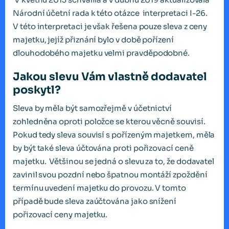
Národní účetní rada k této otázce interpretaci I-26.
V této interpretaci je však řešena pouze sleva z ceny
majetku, jejíž přiznání bylo v době pořízení
dlouhodobého majetku velmi pravděpodobné.
Jakou slevu Vám vlastně dodavatel
poskytl?
Sleva by měla být samozřejmě v účetnictví
zohledněna oproti položce se kterou věcně souvisí.
Pokud tedy sleva souvisí s pořízeným majetkem, měla
by být také sleva účtována proti pořizovací ceně
majetku. Většinou se jedná o slevu za to, že dodavatel
zavinil svou pozdní nebo špatnou montáží zpoždění
termínu uvedení majetku do provozu. V tomto
případě bude sleva zaúčtována jako snížení
pořizovací ceny majetku.