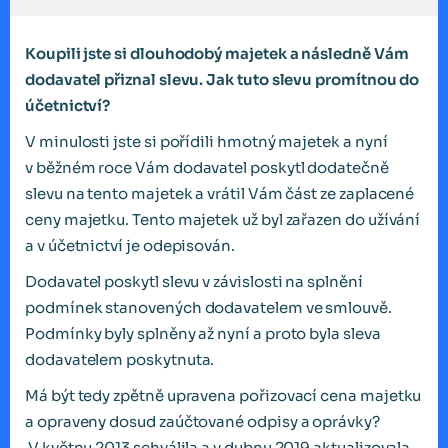
Koupili jste si dlouhodobý majetek a následně Vám
dodavatel přiznal slevu. Jak tuto slevu promítnou do
účetnictví?
V minulosti jste si pořídili hmotný majetek a nyní
v běžném roce Vám dodavatel poskytl dodatečně
slevu na tento majetek a vrátil Vám část ze zaplacené
ceny majetku. Tento majetek už byl zařazen do užívání
a v účetnictví je odepisován.
Dodavatel poskytl slevu v závislosti na splnění
podmínek stanovených dodavatelem ve smlouvě.
Podmínky byly splněny až nyní a proto byla sleva
dodavatelem poskytnuta.
Má být tedy zpětně upravena pořizovací cena majetku
a opraveny dosud zaúčtované odpisy a oprávky?
V květnu 2013 schválila a v dubnu 2019 aktualizovala