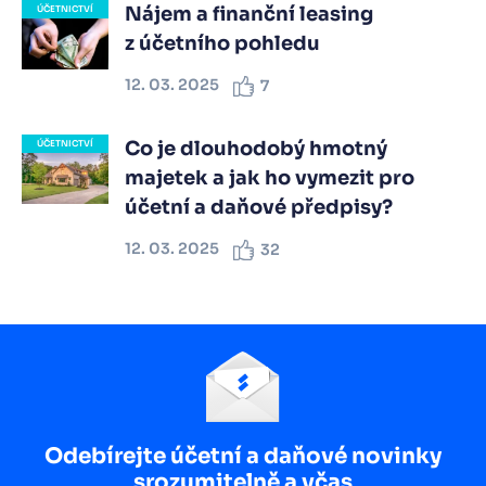
Nájem a finanční leasing
ÚČETNICTVÍ
z účetního pohledu
12. 03. 2025
7
Co je dlouhodobý hmotný
ÚČETNICTVÍ
majetek a jak ho vymezit pro
účetní a daňové předpisy?
12. 03. 2025
32
Odebírejte účetní a daňové novinky
srozumitelně a včas