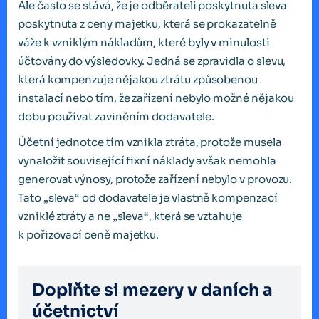
Ale často se stává, že je odběrateli poskytnuta sleva
poskytnuta z ceny majetku, která se prokazatelně
váže k vzniklým nákladům, které byly v minulosti
účtovány do výsledovky. Jedná se zpravidla o slevu,
která kompenzuje nějakou ztrátu způsobenou
instalací nebo tím, že zařízení nebylo možné nějakou
dobu používat zaviněním dodavatele.
Účetní jednotce tím vznikla ztráta, protože musela
vynaložit související fixní náklady avšak nemohla
generovat výnosy, protože zařízení nebylo v provozu.
Tato „sleva“ od dodavatele je vlastně kompenzací
vzniklé ztráty a ne „sleva“, která se vztahuje
k pořizovací ceně majetku.
Doplňte si mezery v daních a
účetnictví