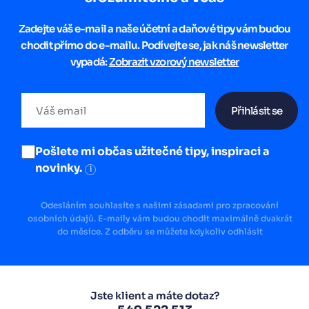
Zadejte váš e-mail a naše účetní a daňové tipy vám budou
chodit přímo do e-mailu. Podívejte se, jak náš newsletter
vypadá:
Zobrazit vzorový newsletter
Přihlásit se
Pošlete mi občas užitečné tipy, inspiraci a
novinky.
i
Odesláním souhlasíte s našimi zásadami pro zpracování
osobních údajů. E-maily vám budou chodit maximálně dvakrát
do měsíce. Z odběru se můžete kdykoliv odhlásit
Jste klient a máte dotaz?