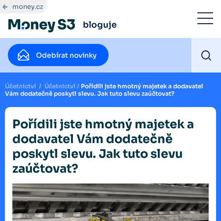
money.cz
bloguje
Odebírat novinky
Účetnictví
/
Účetnictví
/
Pořídili jste hmotný majetek a dodavatel
Vám dodatečně poskytl slevu. Jak tuto slevu zaúčtovat?
Pořídili jste hmotný majetek a
dodavatel Vám dodatečně
poskytl slevu. Jak tuto slevu
zaúčtovat?