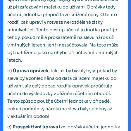
už při zařazování majetku do užívání. Oprávky tedy
účetní jednotka přepočítá ze snížené ceny. O tento
rozdíl pak upraví v rozvaze nerozdělené zisky
minulých let. Tento postup účetní jednotka použije
tehdy, pokud měla prokazatelně na slevu nárok už
v minulých letech, jen ji nezaúčtovala. Na toto může
být nahlíženo jako na chybu při účtování v minulých
letech.
b)
Úprava oprávek
, tak jak by bývaly byly, pokud by
sleva byla zohledněna od data zařazení majetku do
užívání, ale celý dopad rozdílu oprávek proúčtuje
účetní do výsledovky v běžném účetním období.
Tento způsob použije účetní jednotka v případě,
pokud podmínky nároku na slevu byly splněny až
v aktuálním období.
c)
Prospektivní úprava
tzn. oprávky účetní jednotka