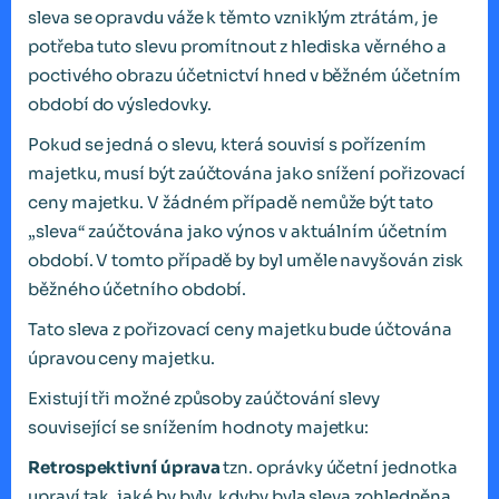
sleva se opravdu váže k těmto vzniklým ztrátám, je
potřeba tuto slevu promítnout z hlediska věrného a
poctivého obrazu účetnictví hned v běžném účetním
období do výsledovky.
Pokud se jedná o slevu, která souvisí s pořízením
majetku, musí být zaúčtována jako snížení pořizovací
ceny majetku. V žádném případě nemůže být tato
„sleva“ zaúčtována jako výnos v aktuálním účetním
období. V tomto případě by byl uměle navyšován zisk
běžného účetního období.
Tato sleva z pořizovací ceny majetku bude účtována
úpravou ceny majetku.
Existují tři možné způsoby zaúčtování slevy
související se snížením hodnoty majetku:
Retrospektivní úprava
tzn. oprávky účetní jednotka
upraví tak, jaké by byly, kdyby byla sleva zohledněna