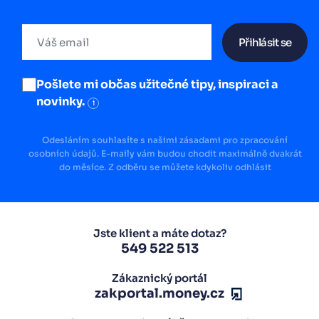
Přihlásit se
Pošlete mi občas užitečné tipy, inspiraci a
novinky.
i
Odesláním souhlasíte s našimi zásadami pro zpracování
osobních údajů. E-maily vám budou chodit maximálně dvakrát
do měsíce. Z odběru se můžete kdykoliv odhlásit
Jste klient a máte dotaz?
549 522 513
Zákaznický portál
zakportal.money.cz