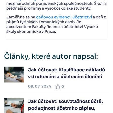
mezinárodních poradenských společnostech. Školí a
přednáší pro firmy a vysokoškolské studenty.
Zaměřuje se na
daňovou evidenci
,
účetnictví
a daň z
příjmů fyzických i právnických osob. Je
absolventem Fakulty financí a účetnictví Vysoké
školy ekonomické v Praze.
Články, které autor napsal:
Jak účtovat: Klasifikace nákladů
v druhovém a účelovém členění
09. 07. 2024
0
Jak účtovat: souvztažnost účtů,
podvojnost účetního zápisu,