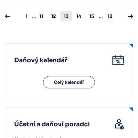
…
…
1
11
12
13
14
15
18
Daňový kalendář
Celý kalendář
Účetní a daňoví poradci