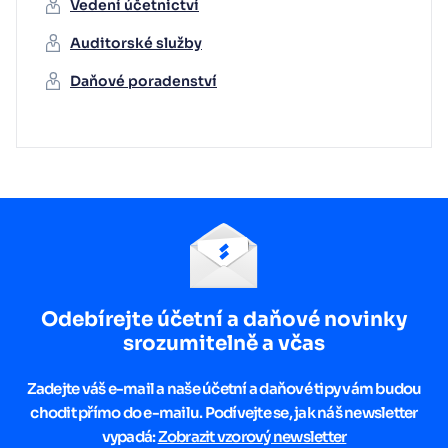
Vedení účetnictví
Auditorské služby
Daňové poradenství
Odebírejte účetní a daňové novinky
srozumitelně a včas
Zadejte váš e-mail a naše účetní a daňové tipy vám budou
chodit přímo do e-mailu. Podívejte se, jak náš newsletter
vypadá:
Zobrazit vzorový newsletter