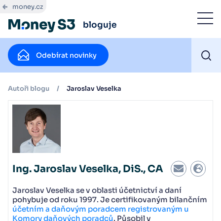
money.cz
bloguje
Odebírat novinky
Autoři blogu
/
Jaroslav Veselka
Ing. Jaroslav Veselka, DiS., CA
Jaroslav Veselka se v oblasti účetnictví a daní
pohybuje od roku 1997. Je certifikovaným bilančním
účetním a daňovým poradcem registrovaným u
Komory daňových poradců
. Působil v