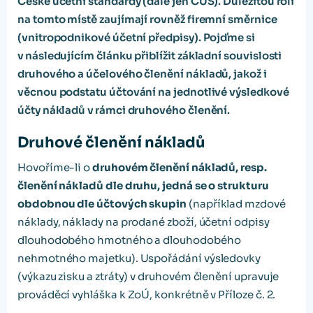
České účetní standardy (dále jen ČÚS). Důležitou roli
na tomto místě zaujímají rovněž firemní směrnice
(vnitropodnikové účetní předpisy). Pojďme si
v následujícím článku přiblížit základní souvislosti
druhového a účelového členění nákladů, jakož i
věcnou podstatu účtování na jednotlivé výsledkové
účty nákladů v rámci druhového členění.
Druhové členění nákladů
Hovoříme-li o
druhovém členění nákladů, resp.
členění nákladů dle druhu, jedná se o strukturu
obdobnou dle účtových skupin
(například mzdové
náklady, náklady na prodané zboží, účetní odpisy
dlouhodobého hmotného a dlouhodobého
nehmotného majetku). Uspořádání výsledovky
(výkazu zisku a ztráty) v druhovém členění upravuje
prováděcí vyhláška k ZoÚ, konkrétně v Příloze č. 2.