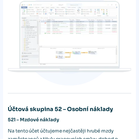
Účtová skupina 52 – Osobní náklady
521 – Mzdové náklady
Na tento účet účtujeme nejčastěji hrubé mzdy
zaměstnanců z titulu pracovních smluv, dohod o