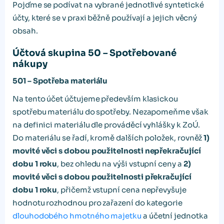
Pojďme se podívat na vybrané jednotlivé syntetické
účty, které se v praxi běžně používají a jejich věcný
obsah.
Účtová skupina 50 – Spotřebované
nákupy
501 – Spotřeba materiálu
Na tento účet účtujeme především klasickou
spotřebu materiálu do spotřeby. Nezapomeňme však
na definici materiálu dle prováděcí vyhlášky k ZoÚ.
Do materiálu se řadí, kromě dalších položek, rovněž
1)
movité věci s dobou použitelnosti nepřekračující
dobu 1 roku
, bez ohledu na výši vstupní ceny a
2)
movité věci s dobou použitelnosti překračující
dobu 1 roku
, přičemž vstupní cena nepřevyšuje
hodnotu rozhodnou pro zařazení do kategorie
dlouhodobého hmotného majetku
a účetní jednotka