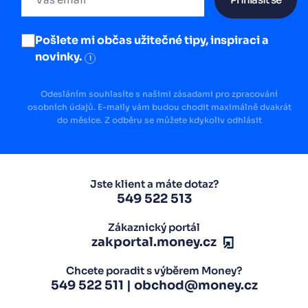
Pošlete mi občas užitečné tipy, inspiraci a
novinky.
i
Odesláním souhlasíte s našimi zásadami pro zpracování
osobních údajů. E-maily vám budou chodit maximálně dvakrát
do měsíce. Z odběru se můžete kdykoliv odhlásit
Jste klient a máte dotaz?
549 522 513
Zákaznický portál
zakportal.money.cz
Chcete poradit s výběrem Money?
549 522 511
|
obchod@money.cz