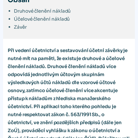
Obsah
Druhové členění nákladů
Účelové členění nákladů
Závěr
Při vedení účetnictví a sestavování účetní závěrky je
nutné mít na paměti, že existuje druhové a účelové
členění nákladů. Druhové členění nákladů více
odpovídá jednotlivým účtovým skupinám
výsledkových účtů nákladů dle vzorové účtové
osnovy, zatímco účelové členění více akcentuje
přístup k nákladům z hlediska manažerského
účetnictví. Při aplikaci toho kterého pohledu je
nutné respektovat zákon č. 563/1991 Sb., o
účetnictví, ve znění pozdějších předpisů (dále jen
ZoÚ), prováděcí vyhlášku k zákonu o účetnictví a