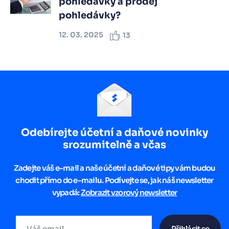
pohledávky a prodej
pohledávky?
12. 03. 2025
13
Odebírejte účetní a daňové novinky
srozumitelně a včas
Zadejte váš e-mail a naše účetní a daňové tipy vám budou
chodit přímo do e-mailu. Podívejte se, jak náš newsletter
vypadá:
Zobrazit vzorový newsletter
Přihlásit se