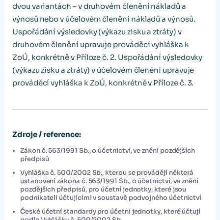
dvou variantách – v druhovém členění nákladů a
výnosů nebo v účelovém členění nákladů a výnosů.
Uspořádání výsledovky (výkazu zisku a ztráty) v
druhovém členění upravuje prováděcí vyhláška k
ZoÚ, konkrétně v Příloze č. 2. Uspořádání výsledovky
(výkazu zisku a ztráty) v účelovém členění upravuje
prováděcí vyhláška k ZoÚ, konkrétně v Příloze č. 3.
Zdroje / reference:
Zákon č. 563/1991 Sb., o účetnictví, ve znění pozdějších
předpisů
Vyhláška č. 500/2002 Sb., kterou se provádějí některá
ustanovení zákona č. 563/1991 Sb., o účetnictví, ve znění
pozdějších předpisů, pro účetní jednotky, které jsou
podnikateli účtujícími v soustavě podvojného účetnictví
České účetní standardy pro účetní jednotky, které účtují
podle Vyhlášky č. 500/2002 Sb.