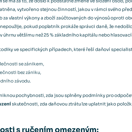
i
se má za to, že došlo k podstatné změně ve složení osob, po
latněna, vytvořeno stejnou činností, jakou v rámci svého př
 za vlastní výkony a zboží zaúčtovaných do výnosů oproti obd
nepoužije, pokud poplatník prokáže správci daně, že nedošlo
 v úhrnu většímu než 25 % základního kapitálu nebo hlasovací
etodiky ve specifických případech, které řeší daňoví specialist
lečnosti se zánikem,
ečnosti bez zániku,
odního závodu.
vzniknou pochybnosti, zda jsou splněny podmínky pro odpočet
uzení
skutečnosti, zda daňovou ztrátu lze uplatnit jako polož
nosti s ručením omezeným: