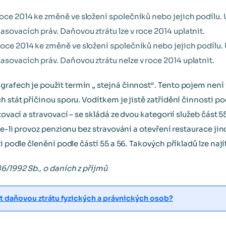
roce 2014 ke změně ve složení společníků nebo jejich podílu
asovacích práv. Daňovou ztrátu lze v roce 2014 uplatnit.
roce 2014 ke změně ve složení společníků nebo jejich podílu
asovacích práv. Daňovou ztrátu nelze v roce 2014 uplatnit.
agrafech je použit termín „ stejná činnost“. Tento pojem není
h stát příčinou sporu. Vodítkem je jistě zatřídění činnosti p
tovací a stravovací – se skládá ze dvou kategorií služeb část 55
 je-li provoz penzionu bez stravování a otevření restaurace jin
i podle členění podle částí 55 a 56. Takových příkladů lze nají
6/1992 Sb., o daních z příjmů
nit daňovou ztrátu fyzických a právnických osob?