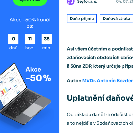
Seyfor, a. s.
04. 07. 
Daň z příjmu
Daňová ztráta
Akce -50% končí
za:
0
11
38
dnů
hod.
min.
Asi všem účetním a podnikate
zdaňovacích obdobích daňovo
§ 38na ZDP, který určuje příp
Autor:
MVDr. Antonín Kozder
Uplatnění daňové 
Od základu daně lze odečíst d
a to nejdéle v 5 zdaňovacích 