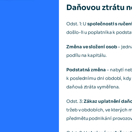
Daňovou ztrátu ne
Odst. 1: U
společnosti s ruč
došlo-li u poplatníka k podsta
Změna ve složení osob
– jedn
podílu na kapitálu.
Podstatná změna
– nabytí neb
k poslednímu dni období, kdy
daňová ztráta vyměřena.
Odst. 3:
Zákaz uplatnění daňo
tržeb v obdobích, ve kterých m
předmětu podnikání provozoval