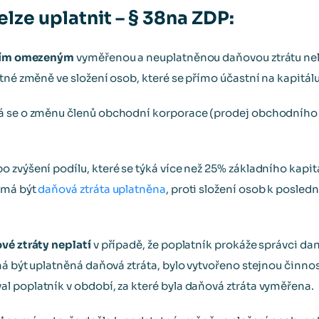
lze uplatnit – § 38na ZDP:
ením omezeným
vyměřenou a neuplatněnou daňovou ztrátu nelz
tné změně ve složení osob, které se přímo účastní na kapitálu
á se o změnu členů obchodní korporace (prodej obchodního 
o zvýšení podílu, které se týká více než 25% základního kapit
 má být
daňová ztráta uplatněna
, proti složení osob k posled
vé ztráty neplatí
v případě, že poplatník prokáže správci d
á být uplatněná daňová ztráta, bylo vytvořeno stejnou činnos
 poplatník v období, za které byla daňová ztráta vyměřena.