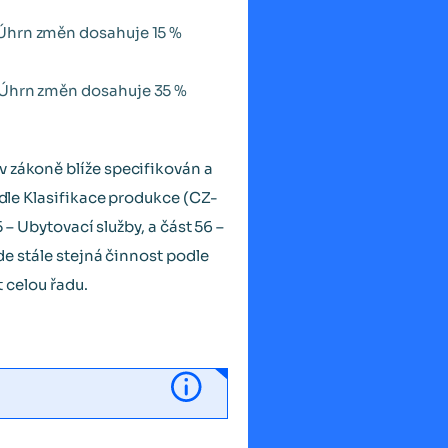
. Úhrn změn dosahuje 15 %
. Úhrn změn dosahuje 35 %
 v zákoně blíže specifikován a
odle Klasifikace produkce (CZ-
 – Ubytovací služby, a část 56 –
de stále stejná činnost podle
t celou řadu.