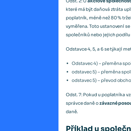
Odst. 2: U
akciové společnost
které má být daňová ztráta up
poplatník, méně než 80 % tržeb
vyměřena. Toto ustanovení se 
společníků nebo jejich podílu
Odstavce 4, 5, a 6 se týkají m
Odstavec 4) – přeměna spo
odstavec 5) – přeměna spol
odstavec 5) – převod obch
Odst. 7: Pokud u poplatníka 
správce daně o
závazné poso
daně.
Příklad u společ