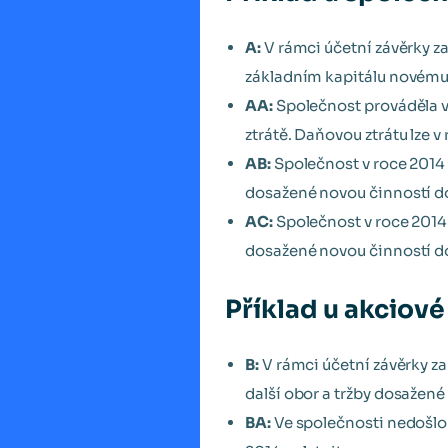
A:
V rámci účetní závěrky za
základním kapitálu novému
AA:
Společnost prováděla v 
ztrátě. Daňovou ztrátu lze v
AB:
Společnost v roce 2014 r
dosažené novou činností dos
AC:
Společnost v roce 2014 
dosažené novou činností dos
Příklad u akciové
B:
V rámci účetní závěrky za
další obor a tržby dosažené
BA:
Ve společnosti nedošlo 