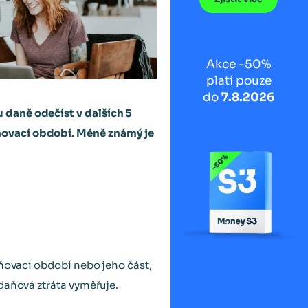
Akce -50%
platí pouze
do
7.8.2026
 daně odečíst v dalších 5
ňovací období. Méně známý je
aňovací období nebo jeho část,
daňová ztráta vyměřuje.