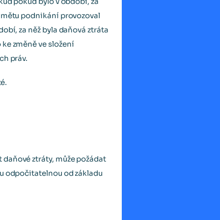
kud pokud bylo v období, za
edmětu podnikání provozoval
obí, za něž byla daňová ztráta
 ke změně ve složení
ch práv.
é.
 daňové ztráty, může požádat
ku odpočitatelnou od základu