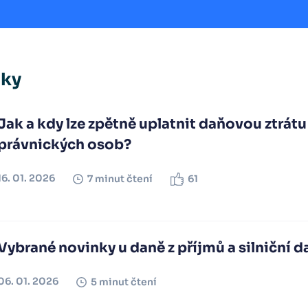
nky
Jak a kdy lze zpětně uplatnit daňovou ztrátu
právnických osob?
16. 01. 2026
7 minut čtení
61
Vybrané novinky u daně z příjmů a silniční 
06. 01. 2026
5 minut čtení