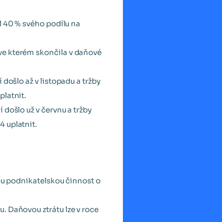
al 40 % svého podílu na
ve kterém skončila v daňové
 došlo až v listopadu a tržby
platnit.
 došlo už v červnu a tržby
4 uplatnit.
vou podnikatelskou činnost o
. Daňovou ztrátu lze v roce