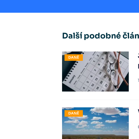
Další podobné člá
DANĚ
DANĚ