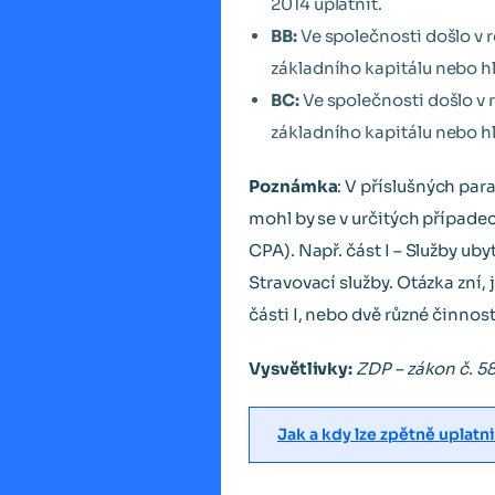
2014 uplatnit.
BB:
Ve společnosti došlo v 
základního kapitálu nebo hl
BC:
Ve společnosti došlo v 
základního kapitálu nebo hl
Poznámka
: V příslušných par
mohl by se v určitých případec
CPA). Např. část I – Služby uby
Stravovací služby. Otázka zní,
části I, nebo dvě různé činnost
Vysvětlivky:
ZDP – zákon č. 58
Jak a kdy lze zpětně uplat