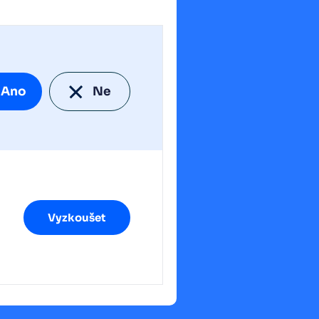
Ano
Ne
Vyzkoušet