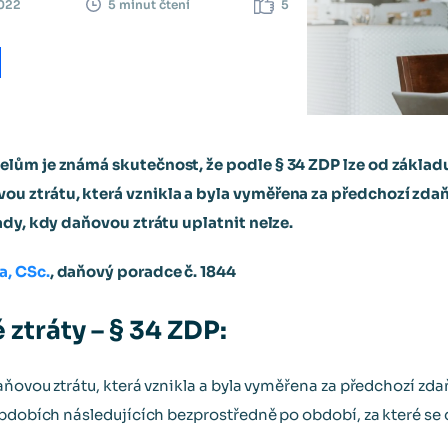
2022
5
5 minut čtení
lům je známá skutečnost, že podle § 34 ZDP lze od základu
u ztrátu, která vznikla a byla vyměřena za předchozí zda
ady, kdy daňovou ztrátu uplatnit nelze.
a, CSc.
, daňový poradce č. 1844
ztráty – § 34 ZDP:
aňovou ztrátu, která vznikla a byla vyměřena za předchozí zd
obdobích následujících bezprostředně po období, za které se 