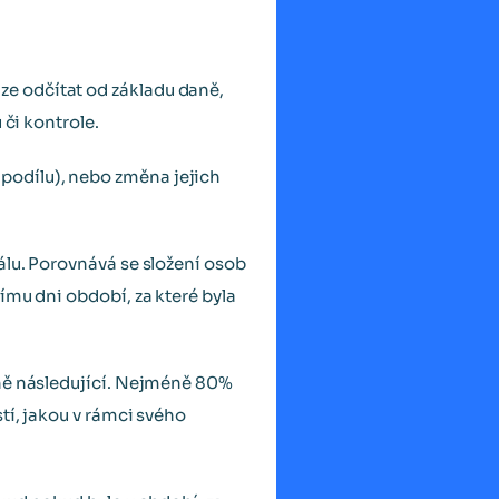
e odčítat od základu daně,
 či kontrole.
podílu), nebo změna jejich
álu. Porovnává se složení osob
nímu dni období, za které byla
aně následující. Nejméně 80%
tí, jakou v rámci svého