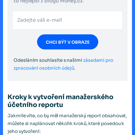
to nejlepší z blogu Money.cz.
CHCI BÝT V OBRAZE
Odesláním souhlasíte s našimi
zásadami pro
zpracování osobních údajů
.
Kroky k vytvoření manažerského
účetního reportu
Jakmile víte, co by měl manažerský report obsahovat,
můžete si naplánovat několik kroků, které povedou k
jeho vytvoření: