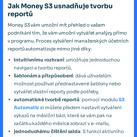
Jak Money S3 usnadňuje tvorbu
reportů
Money S3 vám umožní mít přehled o vašem
podnikání tím, že vám umožní vytvářet analýzy přímo
v programu. Proces vytváření manažerských účetních
reportů automatizuje mimo jiné díky:
intuitivnímu rozhraní
: umožňuje jednoduchou
navigaci a tvorbu reportů,
šablonám a přizpůsobení
: dává uživatelům
možnost používat přednastavené šablony nebo
vytvářet vlastní reporty podle potřeby,
automatické tvorbě reportů
: pomocí modulu
S3
Automatic
si můžete předem nastavit vytváření
výkazů na měsíční bázi, které se vám pak na
začátku každého měsíce zobrazí v e-mailu,
jednoduchému čištění salda
: S funkcí aktivního