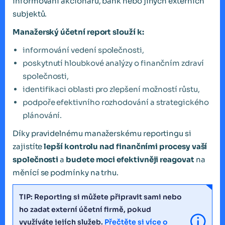
informování akcionářů, bank nebo jiných externích
subjektů.
Manažerský účetní report slouží k:
informování vedení společnosti,
poskytnutí hloubkové analýzy o finančním zdraví
společnosti,
identifikaci oblasti pro zlepšení možností růstu,
podpoře efektivního rozhodování a strategického
plánování.
Díky pravidelnému manažerskému reportingu si
zajistíte
lepší kontrolu nad finančními procesy vaší
společnosti
a
budete moci efektivněji reagovat
na
měnící se podmínky na trhu.
TIP: Reporting si můžete připravit sami nebo
ho zadat externí účetní firmě, pokud
využíváte jejích služeb.
Přečtěte si více o