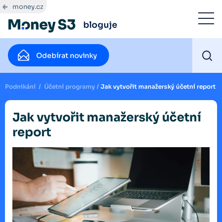
money.cz
bloguje
Odebírat novinky
Podnikání
/
Účetní programy
/
Jak vytvořit manažerský účetní report
Jak vytvořit manažerský účetní
report