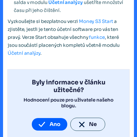
salda v modulu
Účetní analýzy
ušetříte množství
času při jeho čištění.
Vyzkoušejte si bezplatnou verzi
Money S3 Start
a
zjistěte, jestli je tento účetní software pro vás ten
pravý. Verze Start obsahuje všechny
funkce
, které
jsou součástí placených kompletů včetně modulu
Účetní analýzy
.
Byly informace v článku
užitečné?
Hodnocení pouze pro uživatele našeho
blogu.
Ano
Ne