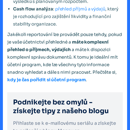
výsledků s plánovaným rozpočtem.
Cash flow analýza
:
přehled příjmů a výdajů
, který
je rozhodující pro zajištění likvidity a finanční
stability organizace.
Jakékoli reportování lze provádět pouze tehdy, pokud
je vaše účetnictví přehledné a
máte komplexní
přehled o příjmech, výdajích
a máte k dispozici
komplexní správu dokumentů. K tomu je ideální mít
účetní program, kde lze všechny tyto informace
snadno vyhledat a dále s nimi pracovat. Přečtěte si,
kdy je čas pořídit si účetní program
.
Podnikejte bez omylů -
získejte tipy z našeho blogu
Přihlaste se k e-mailovému seriálu a získejte