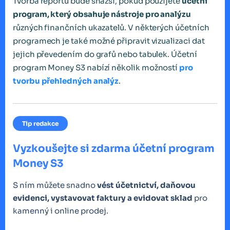
Tvorba reportu bude snazší, pokud použijete
účetní
program, který obsahuje nástroje pro analýzu
různých finančních ukazatelů. V některých účetních
programech je také možné připravit vizualizaci dat
jejich převedením do grafů nebo tabulek. Účetní
program Money S3 nabízí několik možností
pro
tvorbu přehledných analýz
.
Tip redakce
Vyzkoušejte si zdarma účetní program
Money S3
S ním můžete snadno
vést účetnictví, daňovou
evidenci, vystavovat faktury a evidovat sklad
pro
kamenný i online prodej.