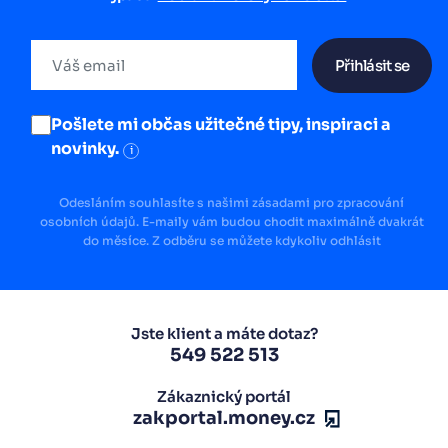
Přihlásit se
Pošlete mi občas užitečné tipy, inspiraci a
novinky.
i
Odesláním souhlasíte s našimi zásadami pro zpracování
osobních údajů. E-maily vám budou chodit maximálně dvakrát
do měsíce. Z odběru se můžete kdykoliv odhlásit
Jste klient a máte dotaz?
549 522 513
Zákaznický portál
zakportal.money.cz