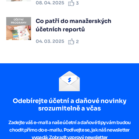
08. 04. 2025
3
Co patří do manažerských
ÚČETNÍ
PROGRAMY
účetních reportů
04. 03. 2025
2
Odebírejte účetní a daňové novinky
srozumitelně a včas
Zadejte váš e-mail a naše účetní a daňové tipy vám budou
chodit přímo do e-mailu. Podívejte se, jak náš newsletter
vypadá:
Zobrazit vzorový newsletter