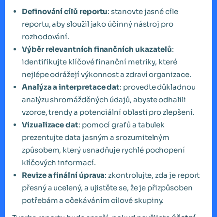
Definování cílů reportu
: stanovte jasné cíle
reportu, aby sloužil jako účinný nástroj pro
rozhodování.
Výběr relevantních finančních ukazatelů
:
identifikujte klíčové finanční metriky, které
nejlépe odrážejí výkonnost a zdraví organizace.
Analýza a interpretace dat
: proveďte důkladnou
analýzu shromážděných údajů, abyste odhalili
vzorce, trendy a potenciální oblasti pro zlepšení.
Vizualizace dat
: pomocí grafů a tabulek
prezentujte data jasným a srozumitelným
způsobem, který usnadňuje rychlé pochopení
klíčových informací.
Revize a finální úprava
: zkontrolujte, zda je report
přesný a ucelený, a ujistěte se, že je přizpůsoben
potřebám a očekáváním cílové skupiny.