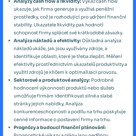
Analýzy cash flow a likvidity:
Výkaz cash flow
ukazuje, jak firma generuje a využívá peněžní
prostředky, což je rozhodující pro udržení finanční
stability. Ukazatele likvidity pak hodnotí
schopnost firmy splácet své krátkodobé závazky.
Analýza nákladů a efektivity:
Důkladná analýza
nákladů ukáže, jak jsou využívány zdroje, a
identifikuje oblasti, které je třeba zlepšit. Měření
efektivity prostřednictvím ukazatelů produktivity a
využití zdrojů je klíčem k optimalizaci provozu.
Sektorové a produktové analýzy:
Podrobné
hodnocení výkonnosti produktů nebo služeb
umožňuje firmám identifikovat silné a slabé
stránky jejich nabídky. Analýza
konkurenceschopnosti a podílu na trhu poskytuje
cenné informace o postavení firmy na trhu.
Prognózy a budoucí finanční plánování:
Prognostické výkazy a plány jsou nedílnou