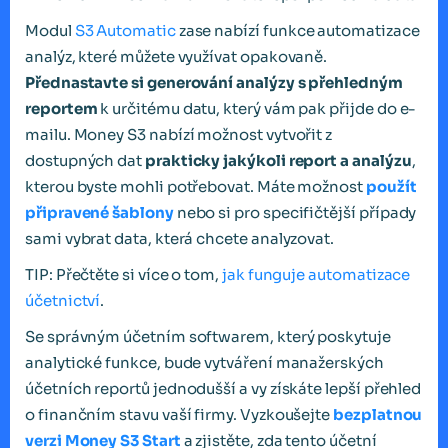
Modul
S3 Automatic
zase nabízí funkce automatizace
analýz, které můžete využívat opakovaně.
Přednastavte si generování analýzy s přehledným
reportem
k určitému datu, který vám pak přijde do e-
mailu. Money S3 nabízí možnost vytvořit z
dostupných dat
prakticky jakýkoli report a analýzu
,
kterou byste mohli potřebovat. Máte možnost
použít
připravené šablony
nebo si pro specifičtější případy
sami vybrat data, která chcete analyzovat.
TIP: Přečtěte si více o tom,
jak funguje automatizace
účetnictví
.
Se správným účetním softwarem, který poskytuje
analytické funkce, bude vytváření manažerských
účetních reportů jednodušší a vy získáte lepší přehled
o finančním stavu vaší firmy. Vyzkoušejte
bezplatnou
verzi Money S3 Start
a zjistěte, zda tento účetní