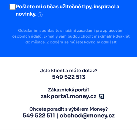
Pošlete mi občas užitečné tipy, inspiraci a
novinky.
i
Odesláním souhlasíte s našimi zásadami pro zpracování
osobních údajů. E-maily vám budou chodit maximálně dvakrát
do měsíce. Z odběru se můžete kdykoliv odhlásit
Jste klient a máte dotaz?
549 522 513
Zákaznický portál
zakportal.money.cz
Chcete poradit s výběrem Money?
549 522 511
|
obchod@money.cz