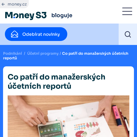
money.cz
bloguje
Odebírat novinky
Podnikání
/
Účetní programy
/
Co patří do manažerských účetních
reportů
Co patří do manažerských
účetních reportů