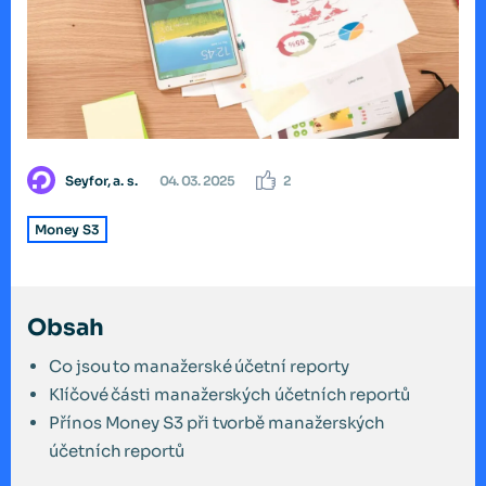
Seyfor, a. s.
04. 03. 2025
2
Money S3
Obsah
Co jsou to manažerské účetní reporty
Klíčové části manažerských účetních reportů
Přínos Money S3 při tvorbě manažerských
účetních reportů