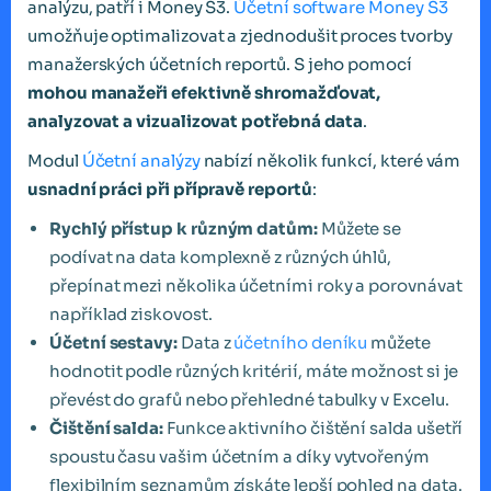
analýzu, patří i Money S3.
Účetní software Money S3
umožňuje optimalizovat a zjednodušit proces tvorby
manažerských účetních reportů. S jeho pomocí
mohou manažeři efektivně shromažďovat,
analyzovat a vizualizovat potřebná data
.
Modul
Účetní analýzy
nabízí několik funkcí, které vám
usnadní práci při přípravě reportů
:
Rychlý přístup k různým datům:
Můžete se
podívat na data komplexně z různých úhlů,
přepínat mezi několika účetními roky a porovnávat
například ziskovost.
Účetní sestavy:
Data z
účetního deníku
můžete
hodnotit podle různých kritérií, máte možnost si je
převést do grafů nebo přehledné tabulky v Excelu.
Čištění salda:
Funkce aktivního čištění salda ušetří
spoustu času vašim účetním a díky vytvořeným
flexibilním seznamům získáte lepší pohled na data.