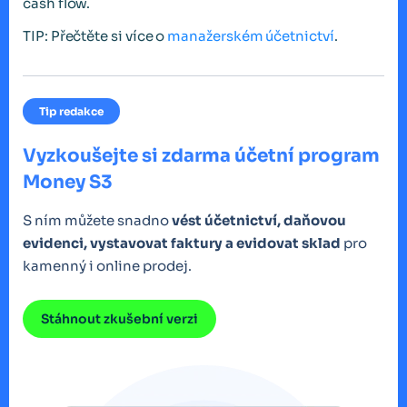
cash flow.
TIP: Přečtěte si více o
manažerském účetnictví
.
Tip redakce
Vyzkoušejte si zdarma účetní program
Money S3
S ním můžete snadno
vést účetnictví, daňovou
evidenci, vystavovat faktury a evidovat sklad
pro
kamenný i online prodej.
Stáhnout zkušební verzi