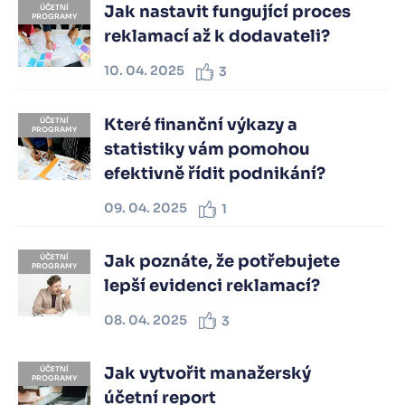
Jak nastavit fungující proces
ÚČETNÍ
PROGRAMY
reklamací až k dodavateli?
10. 04. 2025
3
Které finanční výkazy a
ÚČETNÍ
PROGRAMY
statistiky vám pomohou
efektivně řídit podnikání?
09. 04. 2025
1
Jak poznáte, že potřebujete
ÚČETNÍ
PROGRAMY
lepší evidenci reklamací?
08. 04. 2025
3
Jak vytvořit manažerský
ÚČETNÍ
PROGRAMY
účetní report