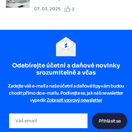
07. 03. 2025
2
Odebírejte účetní a daňové novinky
srozumitelně a včas
Zadejte váš e-mail a naše účetní a daňové tipy vám budou
chodit přímo do e-mailu. Podívejte se, jak náš newsletter
vypadá:
Zobrazit vzorový newsletter
Přihlásit se