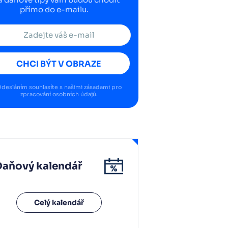
přímo do e-mailu.
CHCI BÝT V OBRAZE
desláním souhlasíte s našimi
zásadami pro
zpracování osobních údajů
.
Daňový kalendář
Celý kalendář