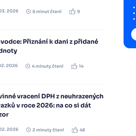
03. 2026
6 minut čtení
9
vodce: Přiznání k dani z přidané
dnoty
02. 2026
4 minuty čtení
14
vinné vracení DPH z neuhrazených
azků v roce 2026: na co si dát
zor
02. 2026
2 minuty čtení
48