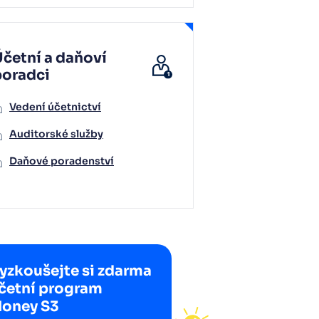
četní a daňoví
poradci
Vedení účetnictví
Auditorské služby
Daňové poradenství
yzkoušejte si zdarma
četní program
oney S3