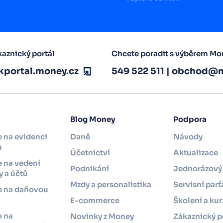
aznický portál
Chcete poradit s výběrem Mo
kportal.money.cz
549 522 511
|
obchod@m
Blog Money
Podpora
 na evidenci
Daně
Návody
ů
Účetnictví
Aktualizace
 na vedení
Podnikání
Jednorázový 
 a účtů
Mzdy a personalistika
Servisní parť
e na daňovou
i
E-commerce
Školení a kur
e na
Novinky z Money
Zákaznický p