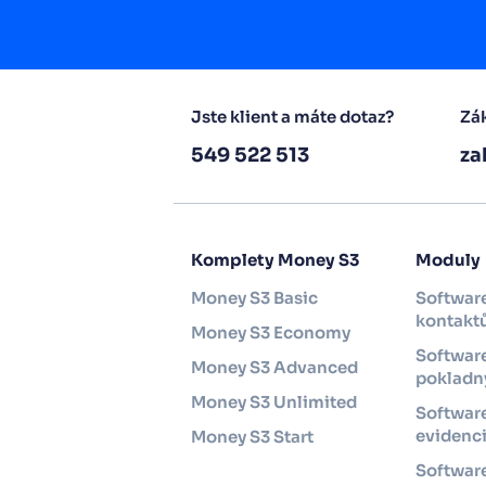
Jste klient a máte dotaz?
Zák
549 522 513
za
Komplety Money S3
Moduly
Money S3 Basic
Software
kontakt
Money S3 Economy
Software
Money S3 Advanced
pokladny
Money S3 Unlimited
Softwar
evidenc
Money S3 Start
Softwar