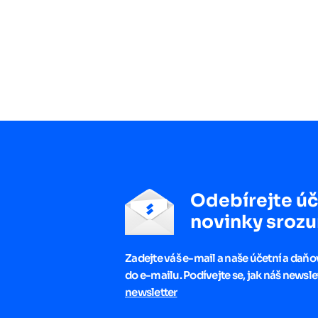
Odebírejte úč
novinky srozu
Zadejte váš e-mail a naše účetní a daň
do e-mailu. Podívejte se, jak náš newsle
newsletter