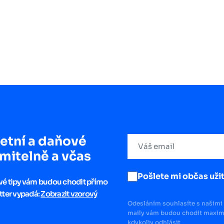
etní a daňové
mitelně a včas
Pošlete mi občas užit
ové tipy vám budou chodit přímo
tter vypadá:
Zobrazit vzorový
Odesláním souhlasíte s našimi 
maily vám budou chodit maximá
kdykoliv odhlásit