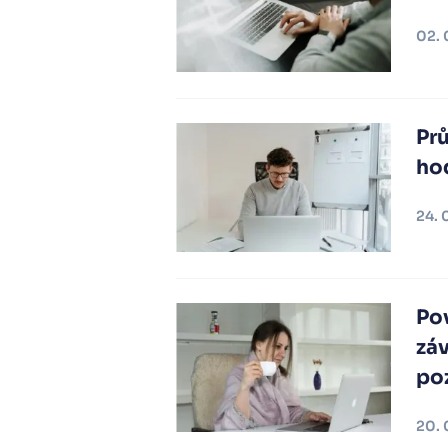
02. 
Prů
ho
24. 
Po
záv
po
20. 