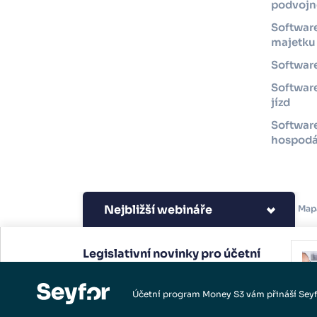
podvojné
Software
majetku
Software
Software
jízd
Softwar
hospodá
Nejbližší webináře
Copyright 2026 Seyfor, a.
Map
s.
Legislativní novinky pro účetní
a podnikatele.
Účetní program Money S3 vám přináší Sey