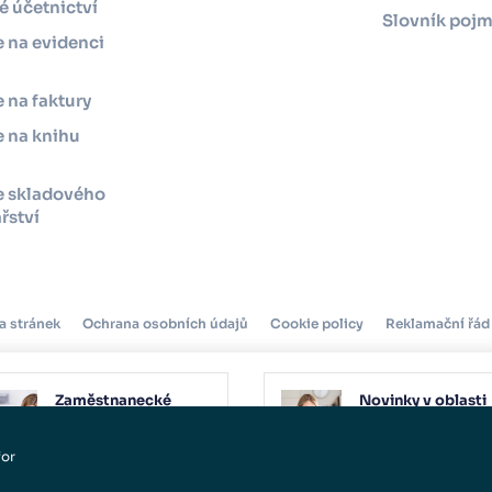
 účetnictví
Slovník poj
 na evidenci
 na faktury
 na knihu
e skladového
řství
a stránek
Ochrana osobních údajů
Cookie policy
Reklamační řád
Zaměstnanecké
Novinky v oblasti
benefity v roce 2025
daní a účetnictví
12. 03. 2025
10. 04. 2025
for