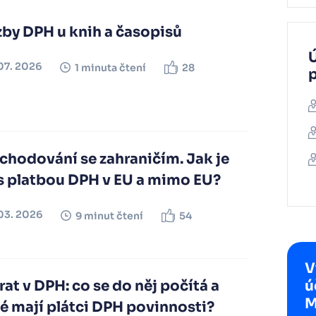
zby DPH u knih a časopisů
Ú
07. 2026
1 minuta čtení
28
chodování se zahraničím. Jak je
 s platbou DPH v EU a mimo EU?
03. 2026
9 minut čtení
54
V
ú
at v DPH: co se do něj počítá a
M
é mají plátci DPH povinnosti?