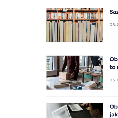
Sa
08. 
Ob
to
03. 
Obr
jak