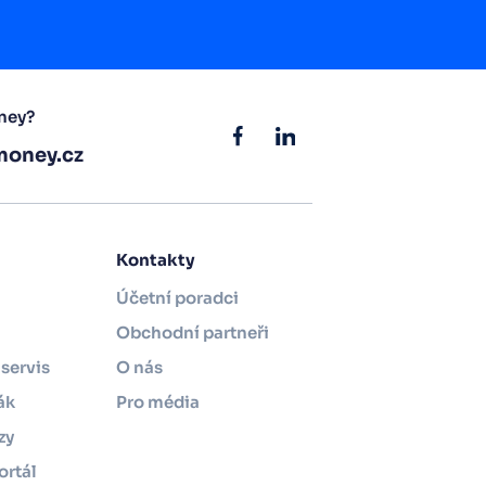
ney?
oney.cz
Kontakty
Účetní poradci
Obchodní partneři
servis
O nás
ák
Pro média
zy
ortál