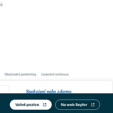
mů
Obchodní podmínky
Licenční smlouva
Spokojení nebo zdarma
Ukázat všechny
Volné pozice
Na web Seyfor