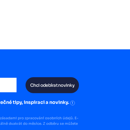
Chci odebírat novinky
ečné tipy, inspiraci a novinky.
i
zásadami pro zpracování osobních údajů. E-
lně dvakrát do měsíce. Z odběru se můžete