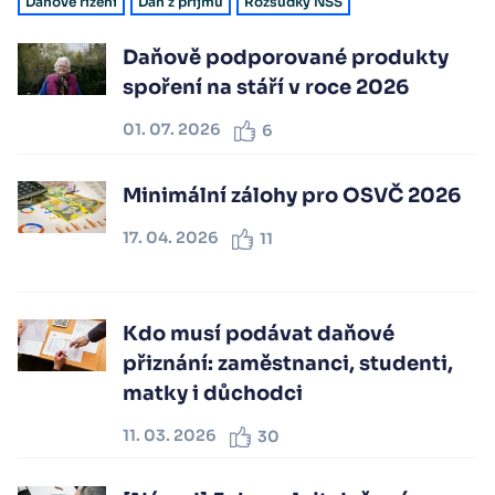
Daňové řízení
Daň z příjmu
Rozsudky NSS
Daňově podporované produkty
spoření na stáří v roce 2026
01. 07. 2026
6
Minimální zálohy pro OSVČ 2026
17. 04. 2026
11
Kdo musí podávat daňové
přiznání: zaměstnanci, studenti,
matky i důchodci
11. 03. 2026
30