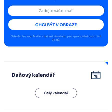
CHCI BÝT V OBRAZE
Odesláním souhlasíte s našimi
zásadami pro zpracování osobních
údajů
.
Daňový kalendář
Celý kalendář