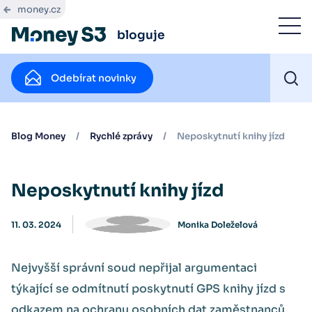
money.cz
bloguje
Odebírat novinky
Blog Money
/
Rychlé zprávy
/
Neposkytnutí knihy jízd
Neposkytnutí knihy jízd
11. 03. 2024
Monika Doleželová
Nejvyšší správní soud nepřijal argumentaci
týkající se odmítnutí poskytnutí GPS knihy jízd s
odkazem na ochranu osobních dat zaměstnanců