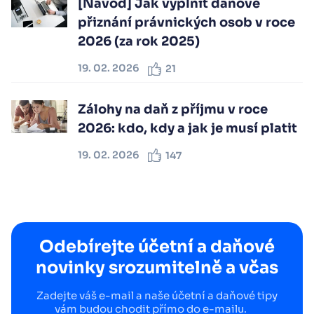
[Návod] Jak vyplnit daňové
přiznání právnických osob v roce
2026 (za rok 2025)
19. 02. 2026
21
Zálohy na daň z příjmu v roce
2026: kdo, kdy a jak je musí platit
19. 02. 2026
147
Odebírejte účetní a daňové
novinky srozumitelně a včas
Zadejte váš e-mail a naše účetní a daňové tipy
vám budou chodit přímo do e-mailu.