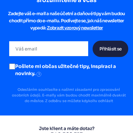
srozumitelně a včas
Zadejte váš e-mail a naše účetní a daňové tipy vám budou
chodit přímo do e-mailu. Podívejte se, jak náš newsletter
vypadá:
Zobrazit vzorový newsletter
Přihlásit se
Pošlete mi občas užitečné tipy, inspiraci a
novinky.
i
Odesláním souhlasíte s našimi zásadami pro zpracování
osobních údajů. E-maily vám budou chodit maximálně dvakrát
do měsíce. Z odběru se můžete kdykoliv odhlásit
Jste klient a máte dotaz?