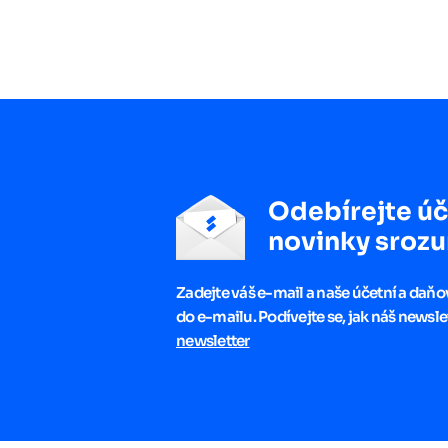
Odebírejte úč
novinky srozu
Zadejte váš e-mail a naše účetní a daň
do e-mailu. Podívejte se, jak náš newsle
newsletter