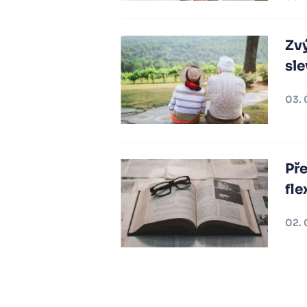
Zv
sle
03. 
Pře
fle
02. 