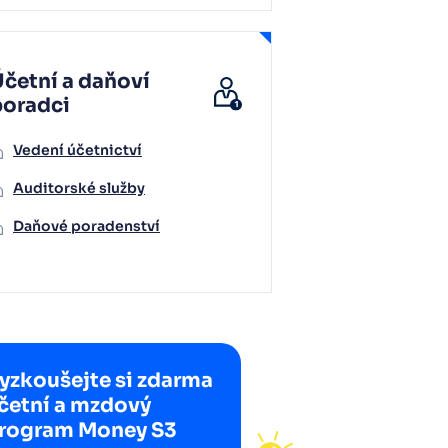
četní a daňoví
poradci
Vedení účetnictví
Auditorské služby
Daňové poradenství
yzkoušejte si zdarma
četní a mzdový
rogram Money S3