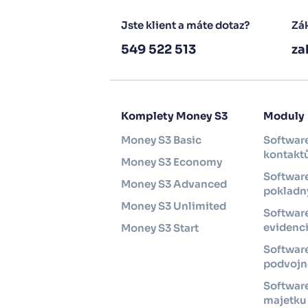
Jste klient a máte dotaz?
Zák
549 522 513
za
Komplety Money S3
Moduly
Money S3 Basic
Software
kontakt
Money S3 Economy
Software
Money S3 Advanced
pokladny
Money S3 Unlimited
Softwar
evidenc
Money S3 Start
Softwar
podvojné
Software
majetku