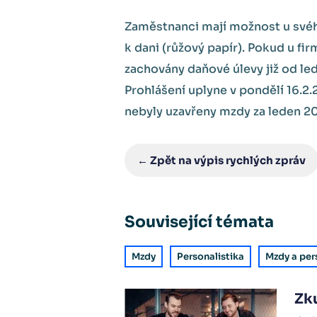
Zaměstnanci mají možnost u svéh
k dani (růžový papír). Pokud u fir
zachovány daňové úlevy již od le
Prohlášení uplyne v pondělí 16.2
nebyly uzavřeny mzdy za leden 2
← Zpět na výpis rychlých zpráv
Související témata
Mzdy
Personalistika
Mzdy a per
Zk