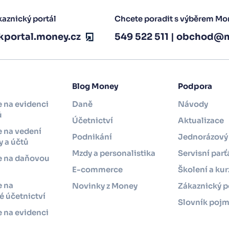
aznický portál
Chcete poradit s výběrem Mo
kportal.money.cz
549 522 511
|
obchod@m
Blog Money
Podpora
 na evidenci
Daně
Návody
ů
Účetnictví
Aktualizace
 na vedení
Podnikání
Jednorázový 
 a účtů
Mzdy a personalistika
Servisní parť
e na daňovou
i
E-commerce
Školení a kur
e na
Novinky z Money
Zákaznický p
 účetnictví
Slovník poj
 na evidenci