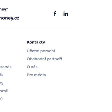
ney?
oney.cz
Kontakty
Účetní poradci
Obchodní partneři
servis
O nás
ák
Pro média
zy
ortál
mů