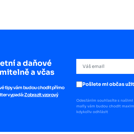
etní a daňové
mitelně a včas
Pošlete mi občas užit
ové tipy vám budou chodit přímo
tter vypadá:
Zobrazit vzorový
Odesláním souhlasíte s našimi 
maily vám budou chodit maximá
kdykoliv odhlásit