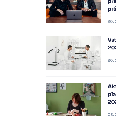
pra
pr
20. 
Vst
20
20. 
Akt
pla
20
03. 