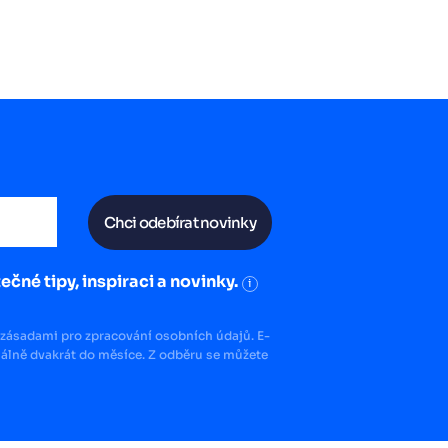
Chci odebírat novinky
ečné tipy, inspiraci a novinky.
i
zásadami pro zpracování osobních údajů. E-
lně dvakrát do měsíce. Z odběru se můžete