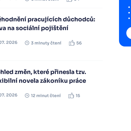
ýhodnění pracujících důchodců:
va na sociální pojištění
07. 2026
3 minuty čtení
56
hled změn, které přinesla tzv.
xibilní novela zákoníku práce
07. 2026
12 minut čtení
15