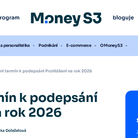
ak vybrat účetní program
ak vybrat účetní program
ak vybrat účetní program
ak vybrat účetní program
ak vybrat účetní program
ak vybrat účetní program
Úč
Úč
Úč
Úč
Úč
Úč
program
bloguje
nout zdarma
nout zdarma
nout zdarma
nout zdarma
nout zdarma
nout zdarma
a personalistika
Podnikání
E-commerce
O Money S3
ní termín k podepsání Prohlášení na rok 2026
mín k podepsání
a rok 2026
ka Doleželová