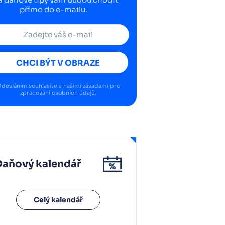
přímo do e-mailu.
CHCI BÝT V OBRAZE
desláním souhlasíte s našimi
zásadami pro
zpracování osobních údajů
.
Daňový kalendář
Celý kalendář