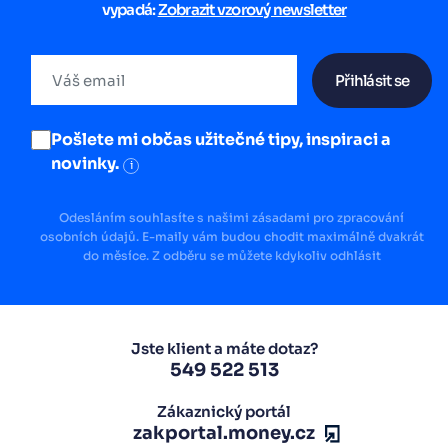
vypadá:
Zobrazit vzorový newsletter
Přihlásit se
Pošlete mi občas užitečné tipy, inspiraci a
novinky.
i
Odesláním souhlasíte s našimi zásadami pro zpracování
osobních údajů. E-maily vám budou chodit maximálně dvakrát
do měsíce. Z odběru se můžete kdykoliv odhlásit
Jste klient a máte dotaz?
549 522 513
Zákaznický portál
zakportal.money.cz