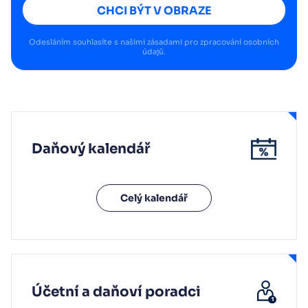
CHCI BÝT V OBRAZE
Odesláním souhlasíte s našimi
zásadami pro zpracování osobních
údajů
.
Daňový kalendář
Celý kalendář
Účetní a daňoví poradci