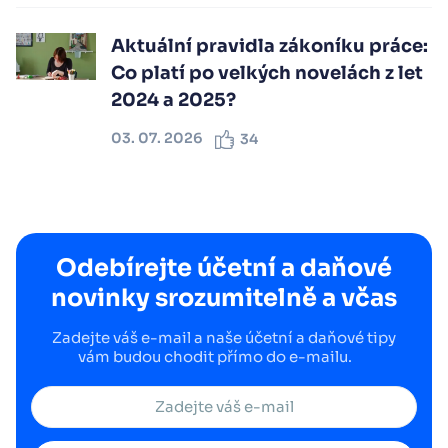
Aktuální pravidla zákoníku práce:
Co platí po velkých novelách z let
2024 a 2025?
03. 07. 2026
34
Odebírejte účetní a daňové
novinky srozumitelně a včas
Zadejte váš e-mail a naše účetní a daňové tipy
vám budou chodit přímo do e-mailu.