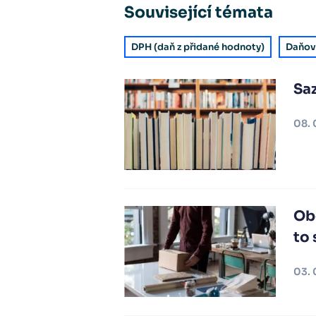
Související témata
DPH (daň z přidané hodnoty)
Daňov
Sa
08. 
Ob
to
03. 