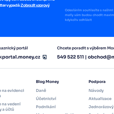
tter vypadá:
Zobrazit vzorový
Odesláním souhlasíte s našimi 
maily vám budou chodit maximá
kdykoliv odhlásit
aznický portál
Chcete poradit s výběrem Mo
kportal.money.cz
549 522 511
|
obchod@m
Blog Money
Podpora
 na evidenci
Daně
Návody
ů
Účetnictví
Aktualizace
 na vedení
Podnikání
Jednorázový 
 a účtů