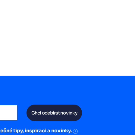
Chci odebírat novinky
ečné tipy, inspiraci a novinky.
i