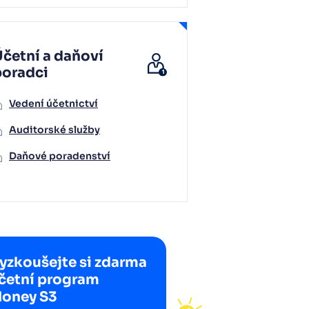
četní a daňoví
poradci
Vedení účetnictví
Auditorské služby
Daňové poradenství
yzkoušejte si zdarma
četní program
oney S3