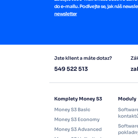
do e-mailu. Podívejte se, jak náš newsle
newsletter
Jste klient a máte dotaz?
Zák
549 522 513
za
Komplety Money S3
Moduly
Money S3 Basic
Software
kontakt
Money S3 Economy
Software
Money S3 Advanced
pokladny