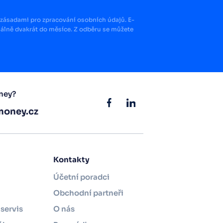
zásadami pro zpracování osobních údajů. E-
lně dvakrát do měsíce. Z odběru se můžete
ney?
oney.cz
Kontakty
Účetní poradci
Obchodní partneři
servis
O nás