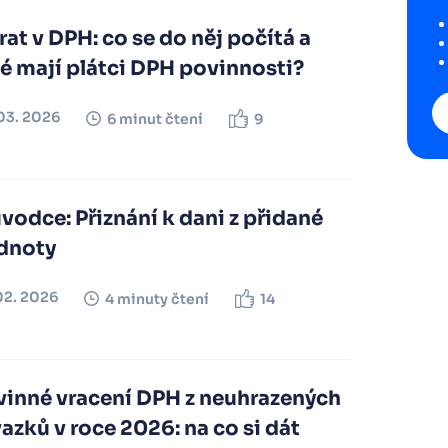
at v DPH: co se do něj počítá a
é mají plátci DPH povinnosti?
03. 2026
6 minut čtení
9
vodce: Přiznání k dani z přidané
dnoty
02. 2026
4 minuty čtení
14
vinné vracení DPH z neuhrazených
azků v roce 2026: na co si dát