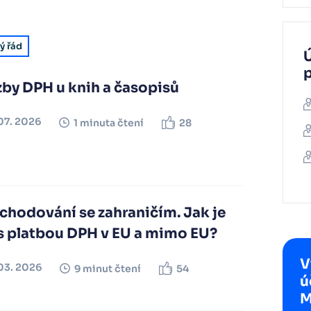
ý řád
Ú
zby DPH u knih a časopisů
07. 2026
1 minuta čtení
28
chodování se zahraničím. Jak je
 s platbou DPH v EU a mimo EU?
V
03. 2026
9 minut čtení
54
ú
M