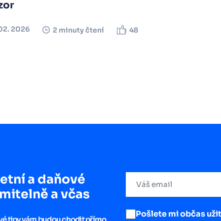
zor
02. 2026
2 minuty čtení
48
etní a daňové
mitelně a včas
Pošlete mi občas užit
ové tipy vám budou chodit přímo