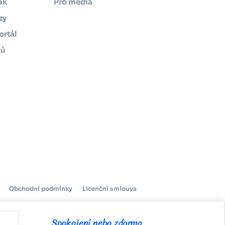
ák
Pro média
zy
ortál
mů
Obchodní podmínky
Licenční smlouva
Spokojení nebo zdarma