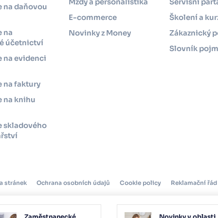
Mzdy a personalistika
Servisní parť
e na daňovou
i
E-commerce
Školení a kur
e na
Novinky z Money
Zákaznický p
 účetnictví
Slovník poj
 na evidenci
 na faktury
 na knihu
e skladového
řství
a stránek
Ochrana osobních údajů
Cookie policy
Reklamační řád
Zaměstnanecké
Novinky v oblasti