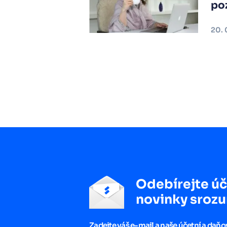
po
20. 
Odebírejte úč
novinky srozu
Zadejte váš e-mail a naše účetní a daň