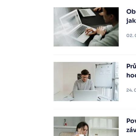
Obr
jak
02. 
Prů
ho
24. 
Po
záv