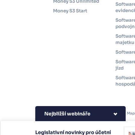
Money S3 Unlimited
Softwar
evidenc
Money S3 Start
Softwar
podvojné
Software
majetku
Software
Software
jízd
Softwar
hospodá
Nejbližší webináře
Copyright 2026 Seyfor, a.
Map
s.
Legislativní novinky pro účetní