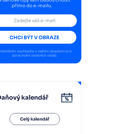
přímo do e-mailu.
CHCI BÝT V OBRAZE
desláním souhlasíte s našimi
zásadami pro
zpracování osobních údajů
.
Daňový kalendář
Celý kalendář