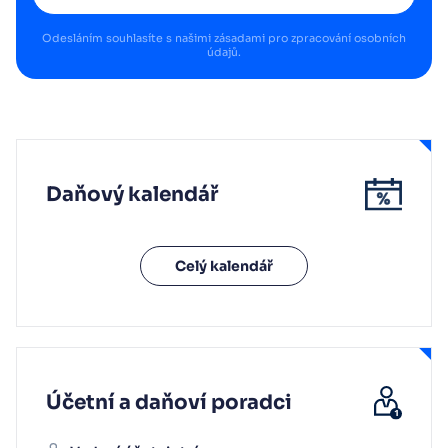
Odesláním souhlasíte s našimi
zásadami pro zpracování osobních
údajů
.
Daňový kalendář
Celý kalendář
Účetní a daňoví poradci