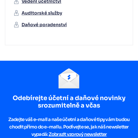
Vedení účetnictví
Auditorské služby
Daňové poradenství
Odebírejte účetní a daňové novinky
srozumitelně a včas
Zadejte váš e-mail a naše účetní a daňové tipy vám budou
chodit přímo do e-mailu. Podívejte se, jak náš newsletter
vypadá:
Zobrazit vzorový newsletter