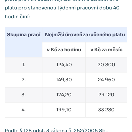
platu pro stanovenou týdenní pracovní dobu 40
hodin činí:
Skupina prací
Nejnižší úroveň zaručeného platu
v Kč za hodinu
v Kč za měsíc
1.
124,40
20 800
2.
149,30
24 960
3.
174,20
29 120
4.
199,10
33 280
Podle § 128 odst. 3 zákona č. 262/2006 Sb.,