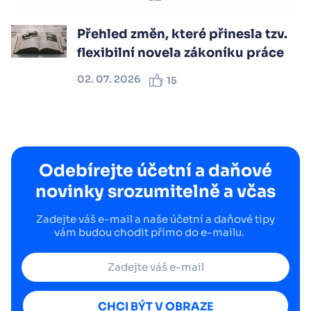
Přehled změn, které přinesla tzv.
flexibilní novela zákoníku práce
02. 07. 2026
15
Odebírejte účetní a daňové
novinky srozumitelně a včas
Zadejte váš e-mail a naše účetní a daňové tipy
vám budou chodit přímo do e-mailu.
CHCI BÝT V OBRAZE