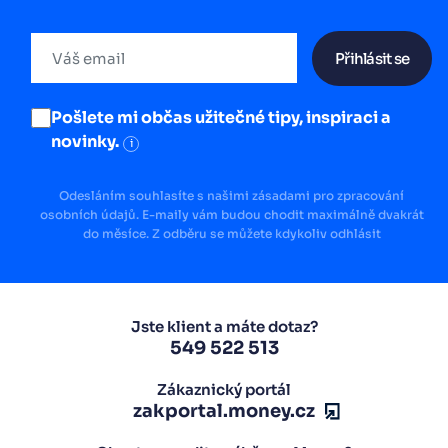
Přihlásit se
Pošlete mi občas užitečné tipy, inspiraci a
novinky.
i
Odesláním souhlasíte s našimi zásadami pro zpracování
osobních údajů. E-maily vám budou chodit maximálně dvakrát
do měsíce. Z odběru se můžete kdykoliv odhlásit
Jste klient a máte dotaz?
549 522 513
Zákaznický portál
zakportal.money.cz