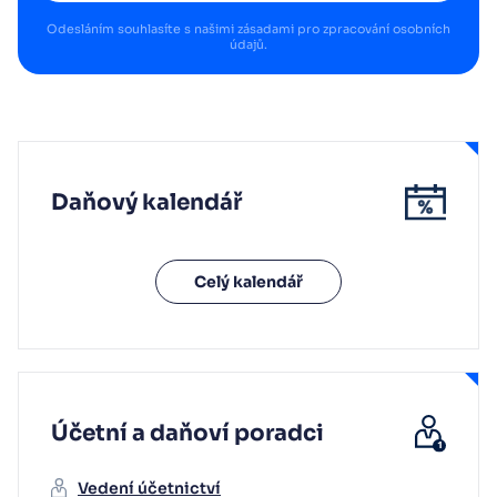
Odesláním souhlasíte s našimi
zásadami pro zpracování osobních
údajů
.
Daňový kalendář
Celý kalendář
Účetní a daňoví poradci
Vedení účetnictví