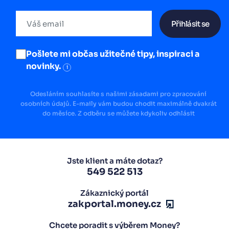
Přihlásit se
Pošlete mi občas užitečné tipy, inspiraci a
novinky.
i
Odesláním souhlasíte s našimi zásadami pro zpracování
osobních údajů. E-maily vám budou chodit maximálně dvakrát
do měsíce. Z odběru se můžete kdykoliv odhlásit
Jste klient a máte dotaz?
549 522 513
Zákaznický portál
zakportal.money.cz
Chcete poradit s výběrem Money?