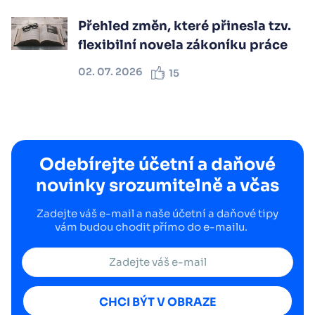
Přehled změn, které přinesla tzv.
flexibilní novela zákoníku práce
02. 07. 2026
15
Odebírejte účetní a daňové
novinky srozumitelně a včas
Zadejte váš e-mail a naše účetní a daňové tipy
vám budou chodit přímo do e-mailu.
CHCI BÝT V OBRAZE