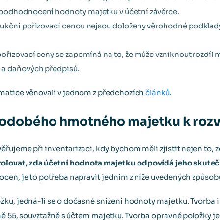
podhodnocení hodnoty majetku v účetní závěrce.
ukční pořizovací cenou nejsou doloženy věrohodné podklady,
pořizovací ceny se zapomíná na to, že může vzniknout rozdíl
 a daňových předpisů.
matice věnovali v jednom z předchozích
článků
.
odobého hmotného majetku k roz
ujeme při inventarizaci, kdy bychom měli zjistit nejen to, z
lovat, zda účetní hodnota majetku odpovídá jeho skute
cen, je to potřeba napravit jedním z níže uvedených způsob
ku, jedná-li se o dočasné snížení hodnoty majetku. Tvorba i
ině 55, souvztažně s účtem majetku. Tvorba opravné položky 