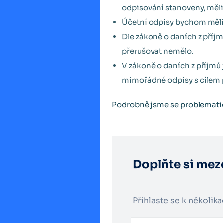
odpisování stanoveny, měli
Účetní odpisy bychom měli 
Dle zákoně o daních z příjm
přerušovat nemělo.
V zákoně o daních z příjmů
mimořádné odpisy s cílem p
Podrobně jsme se problematic
Doplňte si meze
Přihlaste se k několik