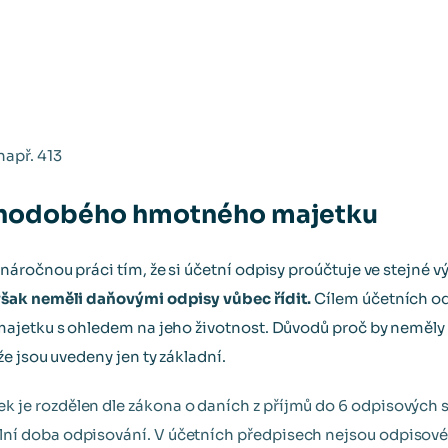
např. 413
uhodobého hmotného majetku
áročnou práci tím, že si účetní odpisy proúčtuje ve stejné v
šak neměli daňovými odpisy vůbec řídit.
Cílem účetních odp
ajetku s ohledem na jeho životnost. Důvodů proč by neměly 
e jsou uvedeny jen ty základní.
je rozdělen dle zákona o daních z příjmů do 6 odpisových 
ní doba odpisování. V účetních předpisech nejsou odpisové