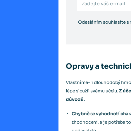
Odesláním souhlasíte s
Opravy a techni
Vlastníme-li dlouhodobý hmot
lépe sloužil svému účelu.
Z úče
důvodů.
Chybně se vyhodnotí char
zhodnocení, a je potřeba to
dodavatele.