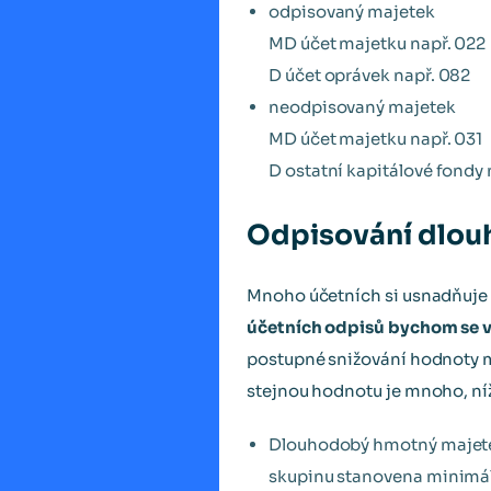
odpisovaný majetek
MD účet majetku např. 022
D účet oprávek např. 082
neodpisovaný majetek
MD účet majetku např. 031
D ostatní kapitálové fondy 
Odpisování dlo
Mnoho účetních si usnadňuje n
účetních odpisů bychom se v
postupné snižování hodnoty m
stejnou hodnotu je mnoho, níž
Dlouhodobý hmotný majetek 
skupinu stanovena minimál