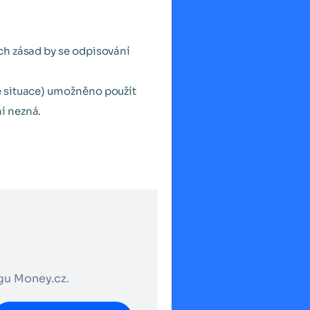
ích zásad by se odpisování
ké situace) umožněno použít
í nezná.
ogu Money.cz.