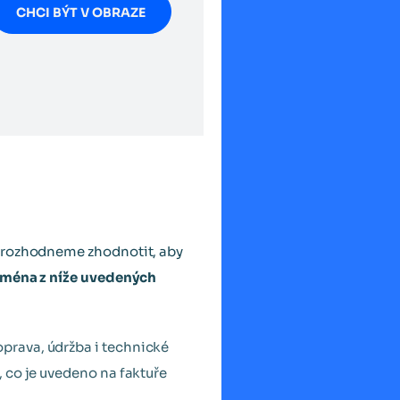
CHCI BÝT V OBRAZE
j rozhodneme zhodnotit, aby
ejména z níže uvedených
oprava, údržba i technické
, co je uvedeno na faktuře