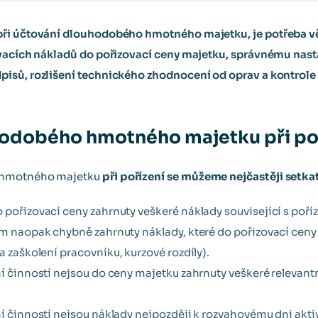
při účtování dlouhodobého hmotného majetku, je potřeba 
ovacích nákladů do pořizovací ceny majetku, správnému nast
isů, rozlišení technického zhodnocení od oprav a kontrole
odobého hmotného majetku při po
 hmotného majetku
při pořízení se můžeme nejčastěji setka
 pořizovací ceny zahrnuty veškeré náklady související s poříz
tam naopak chybně zahrnuty náklady, které do pořizovací cen
a zaškolení pracovníku, kurzové rozdíly).
ní činností nejsou do ceny majetku zahrnuty veškeré relevant
ní činností nejsou náklady nejpozději k rozvahovému dni akt