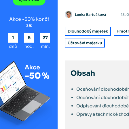
Lenka Bartušková
18. 
Akce -50% končí
za:
Dlouhodobý majetek
Hmotn
1
6
27
Účtování majetku
dnů
hod.
min.
Obsah
Oceňování dlouhodobého
Oceňování dlouhodobéh
Odpisování dlouhodobé
Opravy a technické zho