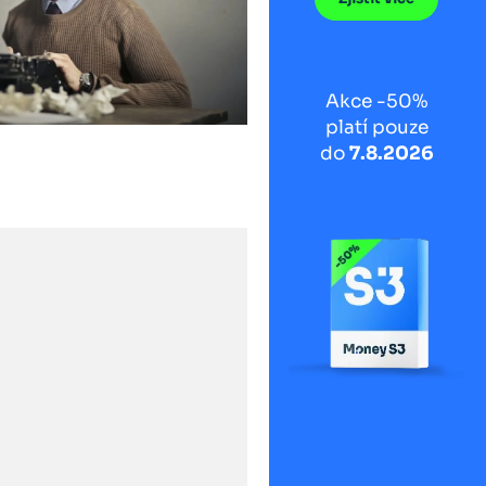
Akce -50%
platí pouze
do
7.8.2026