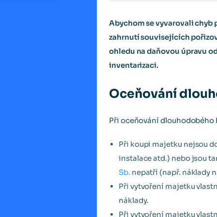
Abychom se vyvarovali chyb 
zahrnutí souvisejících pořiz
ohledu na daňovou úpravu odp
inventarizaci.
Oceňování dlouh
Při oceňování dlouhodobého
Při koupi majetku nejsou do
instalace atd.) nebo jsou 
Sb.
nepatří (např. náklady n
Při vytvoření majetku vlast
náklady.
Při vytvoření majetku vlast