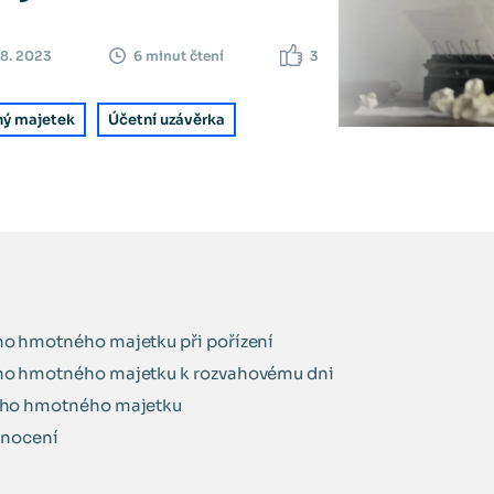
08. 2023
3
6 minut čtení
ý majetek
Účetní uzávěrka
 hmotného majetku při pořízení
o hmotného majetku k rozvahovému dni
ho hmotného majetku
dnocení