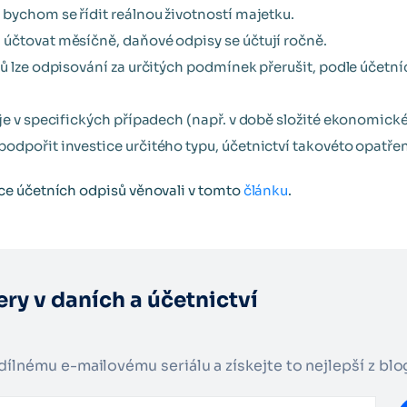
 bychom se řídit reálnou životností majetku.
účtovat měsíčně, daňové odpisy se účtují ročně.
ů lze odpisování za určitých podmínek přerušit, podle účetn
 je v specifických případech (např. v době složité ekonomic
odpořit investice určitého typu, účetnictví takovéto opatřen
e účetních odpisů věnovali v tomto
článku
.
ry v daních a účetnictví
adílnému e-mailovému seriálu a získejte to nejlepší z bl