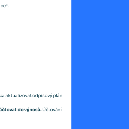
ce“.
eba aktualizovat odpisový plán.
 účtovat do výnosů.
Účtování