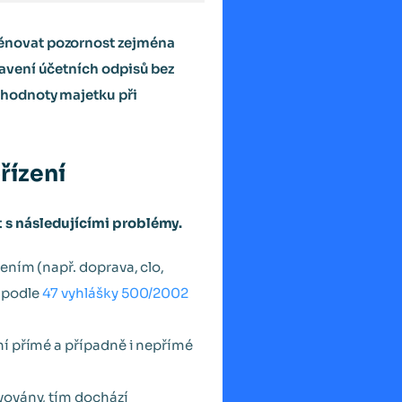
věnovat pozornost zejména
avení účetních odpisů bez
 hodnoty majetku při
řízení
t s následujícími problémy.
ením (např. doprava, clo,
y podle
47 vyhlášky 500/2002
ní přímé a případně i nepřímé
ivovány, tím dochází