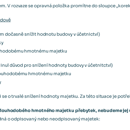
. V rozvaze se opravná položka promítne do sloupce „korek
udově
em dočasně snížit hodnotu budovy v účetnictví)
ky
ouhodobému hmotnému majetku
nul důvod pro snížení hodnoty budovy v účetnitctví)
dlouhodobému hmotnému majetku
y
 se o trvalé snížení hodnoty majetku. Za této situace je potř
ci dlouhodobého hmotného majetku přebytek, nebudeme jej
jedná o odpisovaný nebo neodpisovaný majetek: