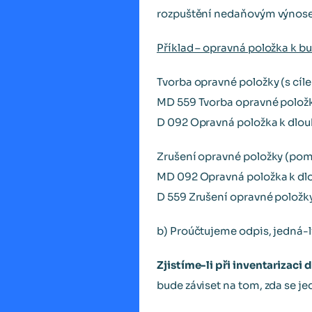
rozpuštění nedaňovým výnosem
Příklad – opravná položka k b
Tvorba opravné položky (s cíl
MD 559 Tvorba opravné polož
D 092 Opravná položka k dl
Zrušení opravné položky (pomi
MD 092 Opravná položka k 
D 559 Zrušení opravné položk
b) Proúčtujeme odpis, jedná-li
Zjistíme-li při inventariza
bude záviset na tom, zda se 