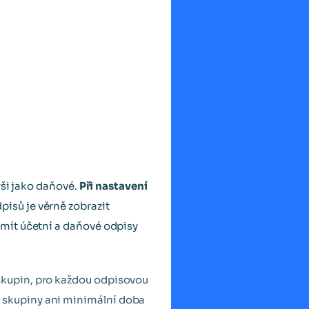
ýši jako daňové.
Při nastavení
isů je věrně zobrazit
mít účetní a daňové odpisy
skupin, pro každou odpisovou
 skupiny ani minimální doba