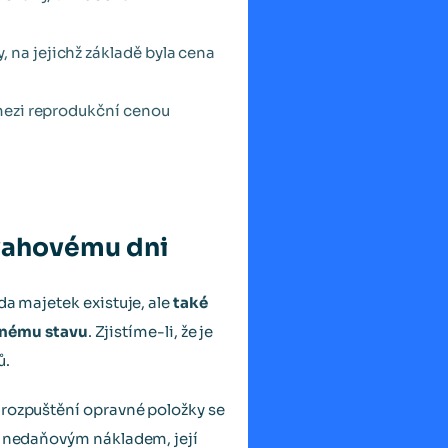
 na jejichž základě byla cena
 mezi reprodukční cenou
vahovému dni
da majetek existuje, ale
také
čnému stavu
. Zjistíme-li, že je
ů.
 rozpuštění opravné položky se
je nedaňovým nákladem, její