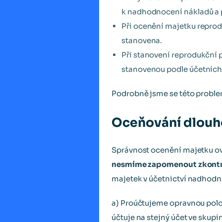
k nadhodnocení nákladů a 
Při ocenění majetku reprod
stanovena.
Při stanovení reprodukční 
stanovenou podle účetních
Podrobně jsme se této proble
Oceňování dlouh
Správnost ocenění majetku ověř
nesmíme zapomenout zkontro
majetek v účetnictví nadhodno
a) Proúčtujeme opravnou polož
účtuje na stejný účet ve skup