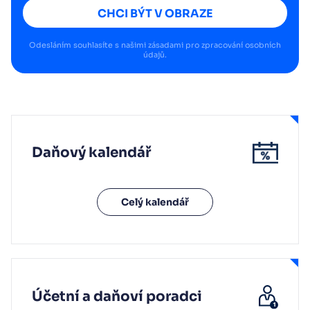
CHCI BÝT V OBRAZE
Odesláním souhlasíte s našimi
zásadami pro zpracování osobních
údajů
.
Daňový kalendář
Celý kalendář
Účetní a daňoví poradci