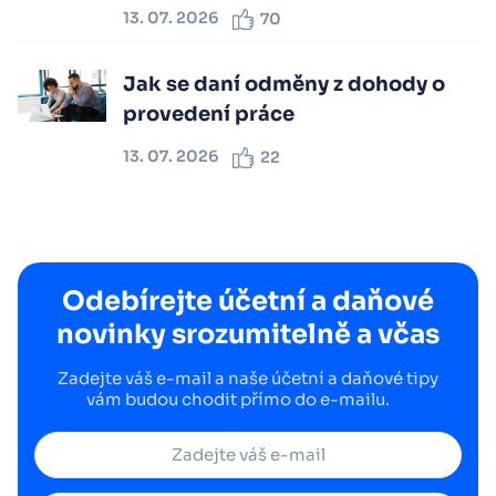
13. 07. 2026
70
Jak se daní odměny z dohody o
provedení práce
13. 07. 2026
22
Odebírejte účetní a daňové
novinky srozumitelně a včas
Zadejte váš e-mail a naše účetní a daňové tipy
vám budou chodit přímo do e-mailu.