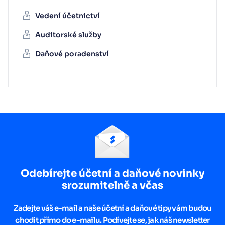
Vedení účetnictví
Auditorské služby
Daňové poradenství
Odebírejte účetní a daňové novinky
srozumitelně a včas
Zadejte váš e-mail a naše účetní a daňové tipy vám budou
chodit přímo do e-mailu. Podívejte se, jak náš newsletter