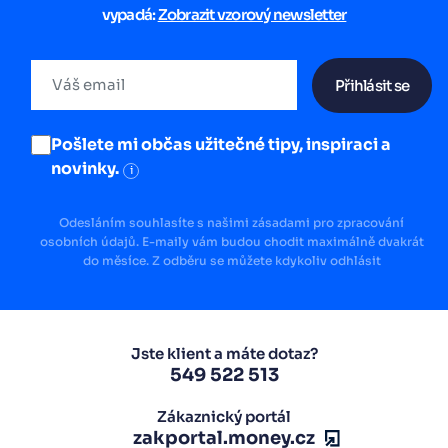
vypadá:
Zobrazit vzorový newsletter
Přihlásit se
Pošlete mi občas užitečné tipy, inspiraci a
novinky.
i
Odesláním souhlasíte s našimi zásadami pro zpracování
osobních údajů. E-maily vám budou chodit maximálně dvakrát
do měsíce. Z odběru se můžete kdykoliv odhlásit
Jste klient a máte dotaz?
549 522 513
Zákaznický portál
zakportal.money.cz