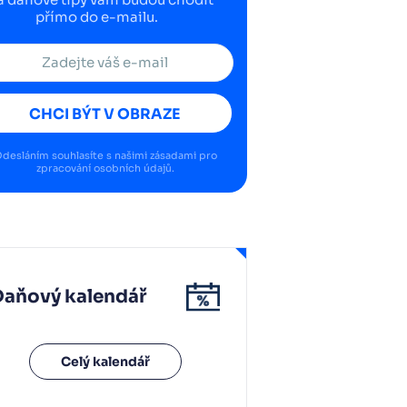
přímo do e-mailu.
CHCI BÝT V OBRAZE
desláním souhlasíte s našimi
zásadami pro
zpracování osobních údajů
.
Daňový kalendář
Celý kalendář