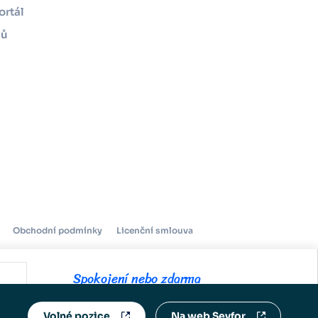
ortál
mů
Obchodní podmínky
Licenční smlouva
Spokojení nebo zdarma
Ukázat všechny
Volné pozice
Na web Seyfor