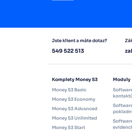
Jste klient a máte dotaz?
Zák
549 522 513
za
Komplety Money S3
Moduly
Money S3 Basic
Software
kontakt
Money S3 Economy
Software
Money S3 Advanced
pokladny
Money S3 Unlimited
Softwar
evidenc
Money S3 Start