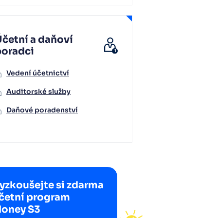
četní a daňoví
poradci
Vedení účetnictví
Auditorské služby
Daňové poradenství
yzkoušejte si zdarma
četní program
oney S3