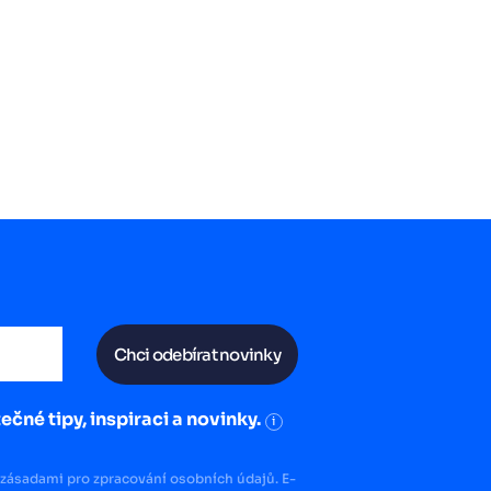
Chci odebírat novinky
ečné tipy, inspiraci a novinky.
i
zásadami pro zpracování osobních údajů. E-