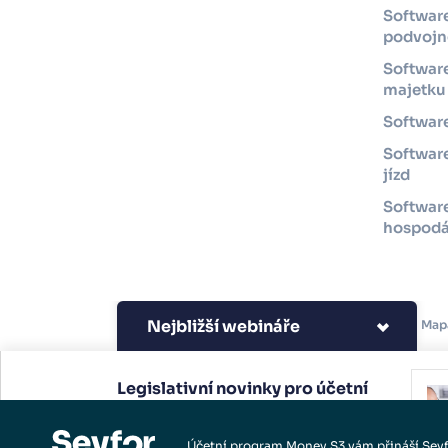
Softwar
podvojné
Software
majetku
Software
Software
jízd
Softwar
hospodá
Nejbližší webináře
Copyright 2026 Seyfor, a.
Map
s.
Legislativní novinky pro účetní
a podnikatele.
Účetní program Money S3 vám přináší Sey