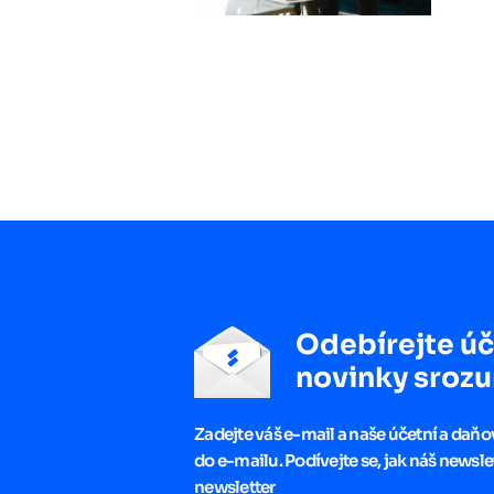
Odebírejte úč
novinky srozu
Zadejte váš e-mail a naše účetní a daň
do e-mailu. Podívejte se, jak náš newsle
newsletter