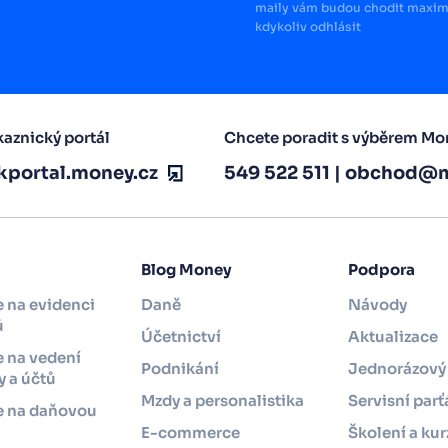
maily vám budou chodit maximá
kdykoliv odhlásit
aznický portál
Chcete poradit s výběrem Mo
kportal.money.cz
549 522 511
|
obchod@m
Blog Money
Podpora
 na evidenci
Daně
Návody
ů
Účetnictví
Aktualizace
 na vedení
Podnikání
Jednorázový 
 a účtů
Mzdy a personalistika
Servisní parť
e na daňovou
i
E-commerce
Školení a kur