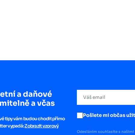
etní a daňové
mitelně a včas
Pošlete mi občas užit
ové tipy vám budou chodit přímo
tter vypadá:
Zobrazit vzorový
Odesláním souhlasíte s našimi 