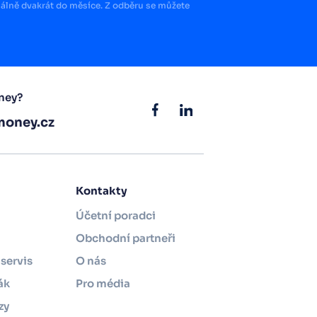
lně dvakrát do měsíce. Z odběru se můžete
ney?
oney.cz
Kontakty
Účetní poradci
Obchodní partneři
servis
O nás
ák
Pro média
zy