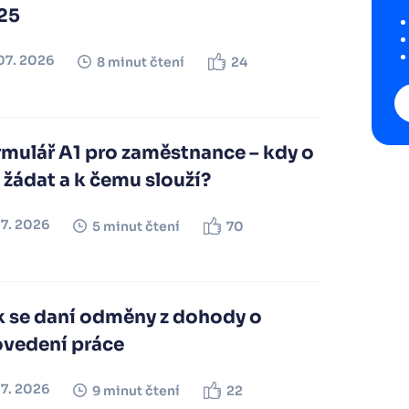
25
07. 2026
8 minut čtení
24
rmulář A1 pro zaměstnance – kdy o
 žádat a k čemu slouží?
07. 2026
5 minut čtení
70
k se daní odměny z dohody o
ovedení práce
07. 2026
9 minut čtení
22