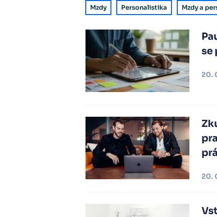
Mzdy
Personalistika
Mzdy a per
Pau
se 
20. 
Zk
pra
pr
20. 
Vst