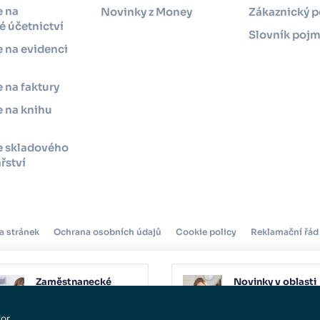
e na
Novinky z Money
Zákaznický p
 účetnictví
Slovník poj
 na evidenci
 na faktury
 na knihu
e skladového
řství
a stránek
Ochrana osobních údajů
Cookie policy
Reklamační řád
Zaměstnanecké
Novinky v oblasti
benefity v roce 2025
daní a účetnictví
12. 03. 2025
10. 04. 2025
for