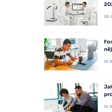
20
20. 
Fo
něj
13. 
Ja
pr
13. 