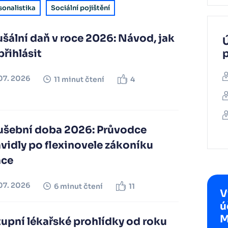
sonalistika
Sociální pojištění
šální daň v roce 2026: Návod, jak
Ú
přihlásit
07. 2026
11 minut čtení
4
ušební doba 2026: Průvodce
vidly po flexinovele zákoníku
áce
07. 2026
6 minut čtení
11
V
ú
M
upní lékařské prohlídky od roku