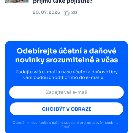
příjmů také pojistné?
20. 07. 2026
20
Odebírejte účetní a daňové
novinky srozumitelně a včas
Zadejte váš e-mail a naše účetní a daňové tipy
vám budou chodit přímo do e-mailu.
CHCI BÝT V OBRAZE
Odesláním souhlasíte s našimi
zásadami pro zpracování osobních
údajů
.