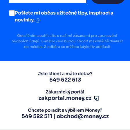
Pošlete mi občas užitečné tipy, inspiraci a
novinky.
i
Odesláním souhlasíte s našimi zásadami pro zpracování
osobních údajů. E-maily vám budou chodit maximálně dvakrát
do měsíce. Z odběru se můžete kdykoliv odhlásit
Jste klient a máte dotaz?
549 522 513
Zákaznický portál
zakportal.money.cz
Chcete poradit s výběrem Money?
549 522 511
|
obchod@money.cz