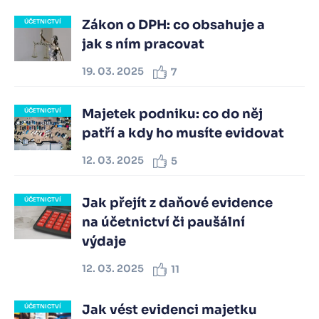
Zákon o DPH: co obsahuje a
ÚČETNICTVÍ
jak s ním pracovat
19. 03. 2025
7
Majetek podniku: co do něj
ÚČETNICTVÍ
patří a kdy ho musíte evidovat
12. 03. 2025
5
Jak přejít z daňové evidence
ÚČETNICTVÍ
na účetnictví či paušální
výdaje
12. 03. 2025
11
Jak vést evidenci majetku
ÚČETNICTVÍ