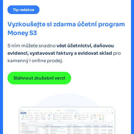
Tip redakce
Vyzkoušejte si zdarma účetní program
Money S3
S ním můžete snadno
vést účetnictví, daňovou
evidenci, vystavovat faktury a evidovat sklad
pro
kamenný i online prodej.
Stáhnout zkušební verzi