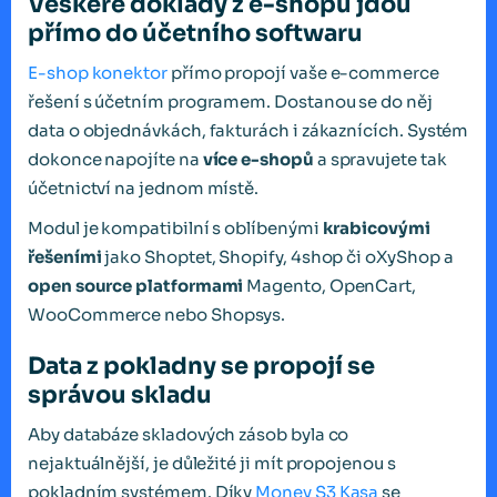
Veškeré doklady z e-shopu jdou
přímo do účetního softwaru
E-shop konektor
přímo propojí vaše e-commerce
řešení s účetním programem. Dostanou se do něj
data o objednávkách, fakturách i zákaznících. Systém
dokonce napojíte na
více e-shopů
a spravujete tak
účetnictví na jednom místě.
Modul je kompatibilní s oblíbenými
krabicovými
řešeními
jako Shoptet, Shopify, 4shop či oXyShop a
open source platformami
Magento, OpenCart,
WooCommerce nebo Shopsys.
Data z pokladny se propojí se
správou skladu
Aby databáze skladových zásob byla co
nejaktuálnější, je důležité ji mít propojenou s
pokladním systémem. Díky
Money S3 Kasa
se