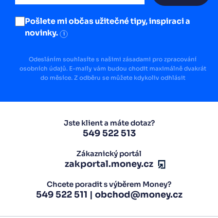
Pošlete mi občas užitečné tipy, inspiraci a
novinky.
i
Odesláním souhlasíte s našimi zásadami pro zpracování
osobních údajů. E-maily vám budou chodit maximálně dvakrát
do měsíce. Z odběru se můžete kdykoliv odhlásit
Jste klient a máte dotaz?
549 522 513
Zákaznický portál
zakportal.money.cz
Chcete poradit s výběrem Money?
549 522 511
|
obchod@money.cz