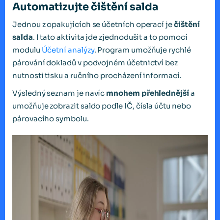
Automatizujte čištění salda
Jednou z opakujících se účetních operací je
čištění
salda
. I tato aktivita jde zjednodušit a to pomocí
modulu
Účetní analýzy
. Program umožňuje rychlé
párování dokladů v podvojném účetnictví bez
nutnosti tisku a ručního procházení informací.
Výsledný seznam je navíc
mnohem přehlednější
a
umožňuje zobrazit saldo podle IČ, čísla účtu nebo
párovacího symbolu.