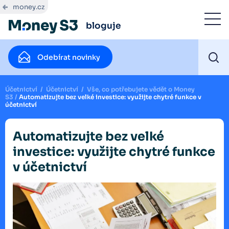
money.cz
bloguje
Odebírat novinky
Účetnictví
/
Účetnictví
/
Vše, co potřebujete vědět o Money
S3
/
Automatizujte bez velké investice: využijte chytré funkce v
účetnictví
Automatizujte bez velké
investice: využijte chytré funkce
v účetnictví