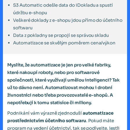
S3 Automatic odešle data do iDokladu a spustí
údržbu e-shopu
Veškeré doklady z e-shopu jdou přímo do účetního
softwaru
Data z pokladny se propojí se správou skladu
Automatizace se skvělým poměrem cena/výkon
Myslíte, že automatizace je jen pro velké fabriky,
které nakoupí roboty, nebo pro softwarové
společnosti, které využívají umělou inteligenci? Tak
už to dávno není. Automatizovat mohou i drobní
živnostníci nebo třeba provozovatelé e-shopů. A
nepotřebují k tomu statisíce či miliony.
Podnikání vám výrazně zjednoduší
automatizace
prostřednictvím účetního softwaru
. Pokud máte
program na vedení účetnictví, tak se podívejte, jestli