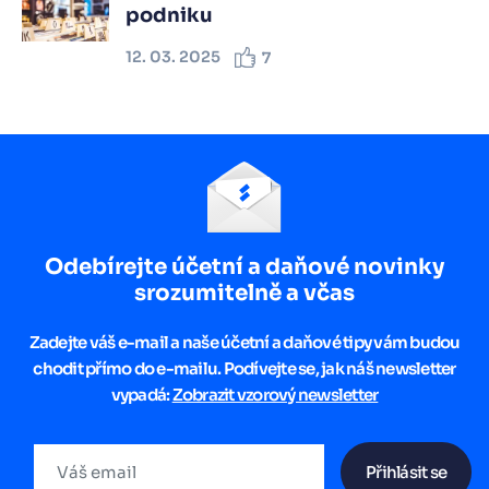
podniku
12. 03. 2025
7
Odebírejte účetní a daňové novinky
srozumitelně a včas
Zadejte váš e-mail a naše účetní a daňové tipy vám budou
chodit přímo do e-mailu. Podívejte se, jak náš newsletter
vypadá:
Zobrazit vzorový newsletter
Přihlásit se