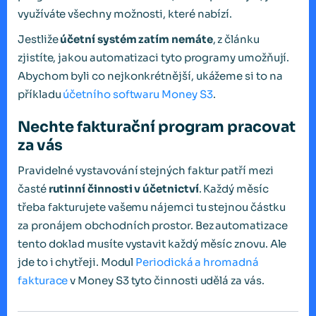
využíváte všechny možnosti, které nabízí.
Jestliže
účetní systém zatím nemáte
, z článku
zjistíte, jakou automatizaci tyto programy umožňují.
Abychom byli co nejkonkrétnější, ukážeme si to na
příkladu
účetního softwaru Money S3
.
Nechte fakturační program pracovat
za vás
Pravidelné vystavování stejných faktur patří mezi
časté
rutinní činnosti v účetnictví
. Každý měsíc
třeba fakturujete vašemu nájemci tu stejnou částku
za pronájem obchodních prostor. Bez automatizace
tento doklad musíte vystavit každý měsíc znovu. Ale
jde to i chytřeji. Modul
Periodická a hromadná
fakturace
v Money S3 tyto činnosti udělá za vás.