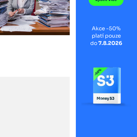
Akce -50%
platí pouze
do
7.8.2026