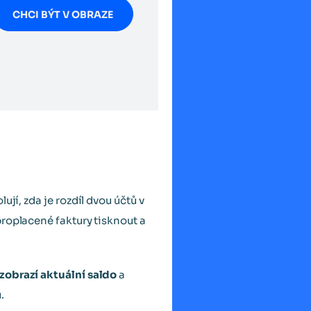
CHCI BÝT V OBRAZE
jí, zda je rozdíl dvou účtů v
roplacené faktury tisknout a
zobrazí aktuální saldo
a
.