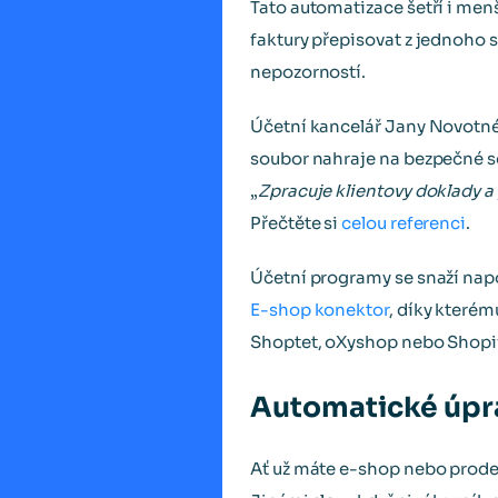
Tato automatizace šetří i m
faktury přepisovat z jednoho
nepozorností.
Účetní kancelář Jany Novotné 
soubor nahraje na bezpečné sd
„
Zpracuje klientovy doklady a 
Přečtěte si
celou referenci
.
Účetní programy se snaží nap
E-shop konektor
, díky které
Shoptet, oXyshop nebo Shopif
Automatické úpr
Ať už máte e-shop nebo prodej