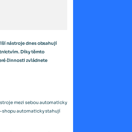
lší nástroje dnes obsahují
etnictvím. Díky těmto
eré činnosti zvládnete
ástroje mezi sebou automaticky
e-shopu automaticky stahují