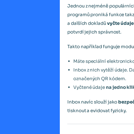
Jednou z nejméně populárních 
programů proniká funkce ta
a dalších dokladů
vyčte údaje 
potvrdí jejich správnost.
Takto například funguje modu
Máte speciální elektronick
Inbox z nich vytěží údaje. 
označených QR kódem.
Vyčtené údaje
na jedno kli
Inbox navíc slouží jako
bezpeč
tisknout a evidovat fyzicky.