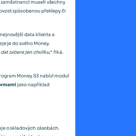
by zaměstnanci museli všechny
bovost způsobenou překlepy či
ejnovější data klienta a
aje je do svého Money.
dat zabere jen chvilku
,“ říká.
program Money S3 nabízí modul
formami
jako například
aje o skladových zásobách.