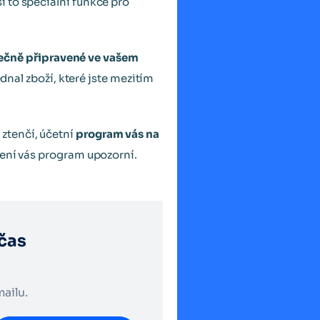
ší to speciální funkce pro
tečně připravené ve vašem
ednal zboží, které jste mezitím
ztenčí, účetní
program vás na
čení vás program upozorní.
čas
mailu.