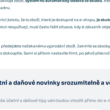
nakoupí zboží,
systém ho automaticky odečte ze skladu
. Ře
ladnu.
íci jistotu, že to zboží, které je dostupné na e-shopu,
je sku
nkci nevyužívají, musí často řešit situace, kdy si zákazník obj
 předejdete nečekanému vyprodání zboží. Jakmile se zásoby 
s dokoupíte. Sami si přitom nastavíte liimt, po jehož překro
tní a daňové novinky srozumitelně a v
naše účetní a daňové tipy vám budou chodit přímo do e-