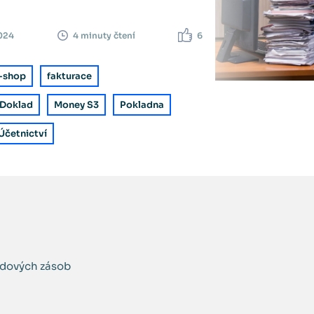
2024
6
4 minuty čtení
-shop
fakturace
iDoklad
Money S3
Pokladna
Účetnictví
adových zásob