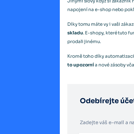
Jinými slovy když si zákazník 
napojení na e-shop nebo pok
Díky tomu máte vy i vaši zákazn
skladu
. E-shopy, které tuto fu
prodali jinému.
Kromě toho díky automatizaci
to upozorní
a nové zásoby vča
Odebírejte úče
Zadejte váš e-mail a 