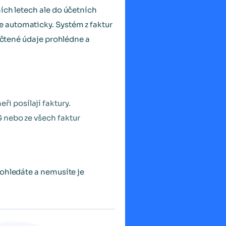
ích letech ale do účetních
je automaticky. Systém z faktur
vyčtené údaje prohlédne a
i posílají faktury.
G nebo ze všech faktur
dohledáte a nemusíte je