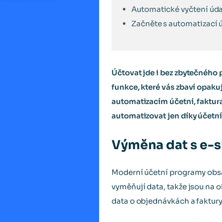
Automatické vyčtení úda
Začněte s automatizací ú
Účtovat jde i bez zbytečného 
funkce, které vás zbaví opaku
automatizacím účetní, fakturan
automatizovat jen díky účet
Výměna dat s e
Moderní účetní programy obs
vyměňují data, takže jsou na 
data o objednávkách a faktury