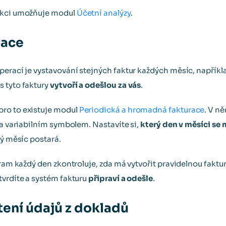
unkci umožňuje modul
Účetní analýzy
.
race
perací je vystavování stejných faktur každých měsíc, napříkl
 tyto faktury
vytvoří a odešlou za vás
.
ro to existuje modul
Periodická a hromadná fakturace
. V n
 a variabilním symbolem. Nastavíte si,
který den v měsíci se
dý měsíc postará.
gram každý den zkontroluje, zda má vytvořit pravidelnou faktu
tvrdíte a systém fakturu
připraví a odešle
.
ení údajů z dokladů