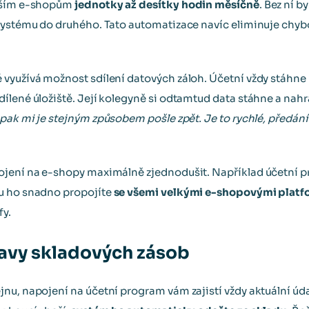
enším e-shopům
jednotky až desítky hodin měsíčně
. Bez ní 
 systému do druhého. Tato automatizace navíc eliminuje chy
využívá možnost sdílení datových záloh. Účetní vždy stáhne n
ílené úložiště. Její kolegyně si odtamtud data stáhne a nahr
pak mi je stejným způsobem pošle zpět. Je to rychlé, předání 
ojení na e-shopy maximálně zjednodušit. Například účetní 
mu ho snadno propojíte
se všemi velkými e-shopovými plat
y.
avy skladových zásob
nu, napojení na účetní program vám zajistí vždy aktuální úd