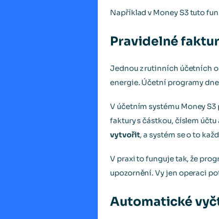
Například v Money S3 tuto f
Pravidelné faktu
Jednou z rutinních účetních o
energie. Účetní programy dnes
V účetním systému Money S3 p
faktury s částkou, číslem účtu
vytvořit
, a systém se o to kaž
V praxi to funguje tak, že pro
upozornění. Vy jen operaci po
Automatické vyčt