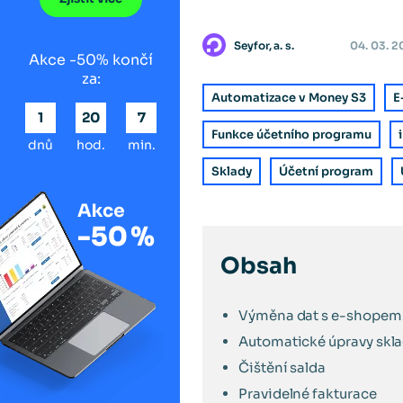
Seyfor, a. s.
04. 03. 
Akce -50% končí
za:
Automatizace v Money S3
E
1
20
7
Funkce účetního programu
dnů
hod.
min.
Sklady
Účetní program
Obsah
Výměna dat s e-shopem
Automatické úpravy skl
Čištění salda
Pravidelné fakturace