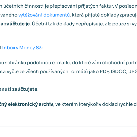
účetních činností je přepisování přijatých faktur. V posledn
kzvaného
vytěžování dokumentů
, která přijaté doklady zpracu
a zaúčtuje je
. Účetní tak doklady nepřepisuje, ale pouze si 
l
Inbox v Money S3
:
ou schránku podobnou e-mailu, do které vám obchodní partneř
Data vyčte ze všech používaných formátů jako PDF, ISDOC, JP
knutí zaúčtujete
.
ný elektronický archiv
, ve kterém kterýkoliv doklad rychle 