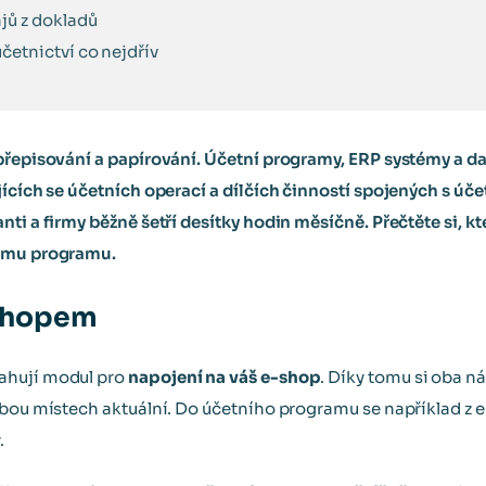
jů z dokladů
četnictví co nejdřív
přepisování a papírování. Účetní programy, ERP systémy a da
jících se účetních operací a dílčích činností spojených s úč
ti a firmy běžně šetří desítky hodin měsíčně. Přečtěte si, kt
nímu programu.
-shopem
ahují modul pro
napojení na váš e-shop
. Díky tomu si oba n
obou místech aktuální. Do účetního programu se například z 
.