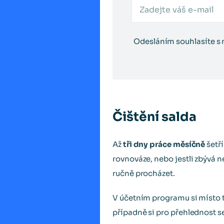
Odesláním souhlasíte s
Čištění salda
Až
tři dny práce měsíčně
šetří
rovnováze, nebo jestli zbývá n
ručně procházet.
V účetním programu si místo t
případně si pro přehlednost s