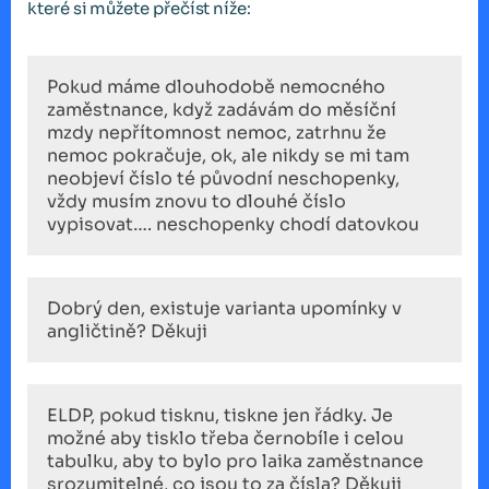
které si můžete přečíst níže:
Pokud máme dlouhodobě nemocného
zaměstnance, když zadávám do měsíční
mzdy nepřítomnost nemoc, zatrhnu že
nemoc pokračuje, ok, ale nikdy se mi tam
neobjeví číslo té původní neschopenky,
vždy musím znovu to dlouhé číslo
vypisovat…. neschopenky chodí datovkou
Dobrý den, existuje varianta upomínky v
angličtině? Děkuji
ELDP, pokud tisknu, tiskne jen řádky. Je
možné aby tisklo třeba černobíle i celou
tabulku, aby to bylo pro laika zaměstnance
srozumitelné, co jsou to za čísla? Děkuji