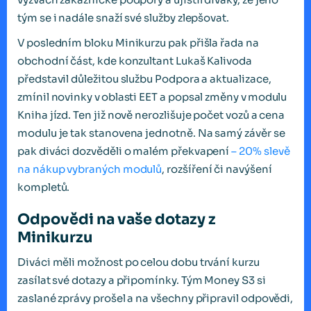
tým se i nadále snaží své služby zlepšovat.
V posledním bloku Minikurzu pak přišla řada na
obchodní část, kde konzultant Lukaš Kalivoda
představil důležitou službu Podpora a aktualizace,
zmínil novinky v oblasti EET a popsal změny v modulu
Kniha jízd. Ten již nově nerozlišuje počet vozů a cena
modulu je tak stanovena jednotně. Na samý závěr se
pak diváci dozvěděli o malém překvapení
– 20% slevě
na nákup vybraných modulů
, rozšíření či navýšení
kompletů.
Odpovědi na vaše dotazy z
Minikurzu
Diváci měli možnost po celou dobu trvání kurzu
zasílat své dotazy a připomínky. Tým Money S3 si
zaslané zprávy prošel a na všechny připravil odpovědi,