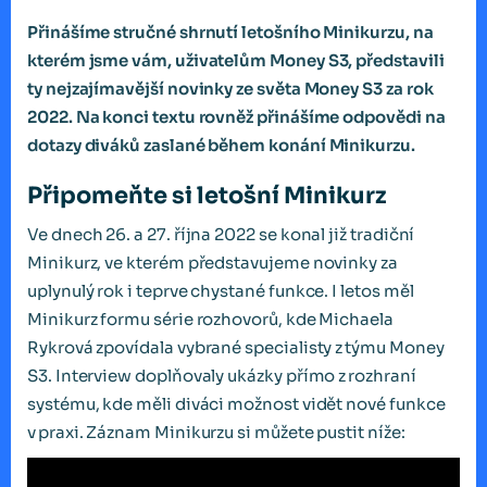
Přinášíme stručné shrnutí letošního Minikurzu, na
kterém jsme vám, uživatelům Money S3, představili
ty nejzajímavější novinky ze světa Money S3 za rok
2022. Na konci textu rovněž přinášíme odpovědi na
dotazy diváků zaslané během konání Minikurzu.
Připomeňte si letošní Minikurz
Ve dnech 26. a 27. října 2022 se konal již tradiční
Minikurz, ve kterém představujeme novinky za
uplynulý rok i teprve chystané funkce. I letos měl
Minikurz formu série rozhovorů, kde Michaela
Rykrová zpovídala vybrané specialisty z týmu Money
S3. Interview doplňovaly ukázky přímo z rozhraní
systému, kde měli diváci možnost vidět nové funkce
v praxi. Záznam Minikurzu si můžete pustit níže: