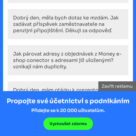
Dobrý den, měla bych dotaz ke mzdám. Jak
zadávat příspěvek zaměstnavatele na
penzijní připojištění. Děkuji za odpověď.
Jak párovat adresy z objednávek z Money e-
shop conector s adresami již uloženými?
vznikají nám duplicity.
Zavřít reklamu
Dobrý den, mám otázku k prezentovanému
zápočtu. V minulých verzích se nám nedařilo
Propojte své účetnictví s podnikáním
přidat do zápočtu fakturu, na které byl
mínusový zůstatek z důvodu přeplatku. Je
Přidejte se k 20 000 uživatelům.
toto v nové verzi již vyřešeno? Děkuji
Vyzkoušet zdarma