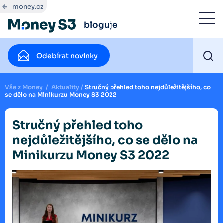
money.cz
bloguje
Odebírat novinky
Vše z Money
/
Aktuality
/
Stručný přehled toho nejdůležitějšího, co
se dělo na Minikurzu Money S3 2022
Stručný přehled toho
nejdůležitějšího, co se dělo na
Minikurzu Money S3 2022