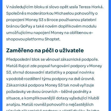
V následujícím bloku si slovo opět vzala Tereza Horká.
Společně s moderátorkou Michaelou pohovořily o
propojení Money S3 s široce používanou platební
bránou GoPay a také novém doplňkovém modulu
umožňujícímu napojení Money na oblíbenou e-
shopovou platformu Shoptet.
Zaměřeno na péči o uživatele
Předposlední blok se věnoval zákaznické podpoře.
Matúš Rajczi zde popsal fungování podpory v Money
S3, shrnul dosavadní statistiky a popsal novinku
v podobě rozdělení týmu podpory na dvě úrovně.
Zákaznická podpora Money S3 tak nově vyřizuje
požadavky ve dvou úrovních – běžné podněty a
situace, a komplikovanější dotazy vyžadující hlubší
analýzu. Matúš rovněž pohovořil o nejčastějších
výzvách zákaznické podpory a ujistil diváky, že jeho