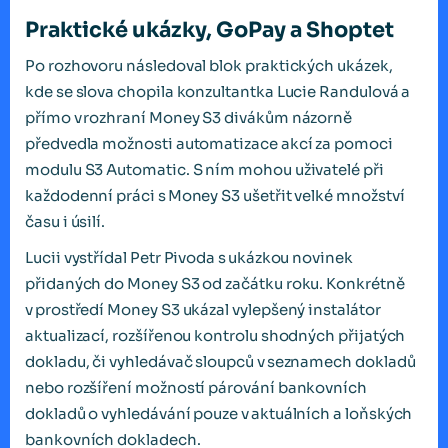
Praktické ukázky, GoPay a Shoptet
Po rozhovoru následoval blok praktických ukázek,
kde se slova chopila konzultantka Lucie Randulová a
přímo v rozhraní Money S3 divákům názorně
předvedla možnosti automatizace akcí za pomoci
modulu S3 Automatic. S ním mohou uživatelé při
každodenní práci s Money S3 ušetřit velké množství
času i úsilí.
Lucii vystřídal Petr Pivoda s ukázkou novinek
přidaných do Money S3 od začátku roku. Konkrétně
v prostředí Money S3 ukázal vylepšený instalátor
aktualizací, rozšířenou kontrolu shodných přijatých
dokladu, či vyhledávač sloupců v seznamech dokladů
nebo rozšíření možností párování bankovních
dokladů o vyhledávání pouze v aktuálních a loňských
bankovních dokladech.