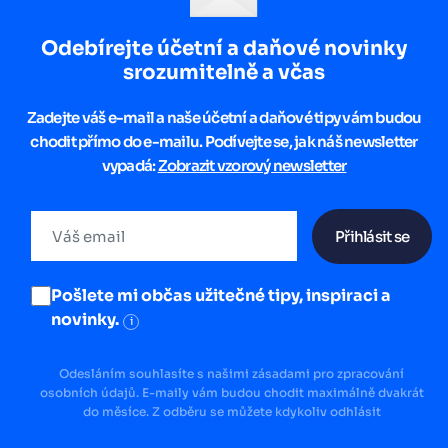
Odebírejte účetní a daňové novinky
srozumitelně a včas
Zadejte váš e-mail a naše účetní a daňové tipy vám budou
chodit přímo do e-mailu. Podívejte se, jak náš newsletter
vypadá:
Zobrazit vzorový newsletter
Přihlásit se
Pošlete mi občas užitečné tipy, inspiraci a
novinky.
i
Odesláním souhlasíte s našimi zásadami pro zpracování
osobních údajů. E-maily vám budou chodit maximálně dvakrát
do měsíce. Z odběru se můžete kdykoliv odhlásit