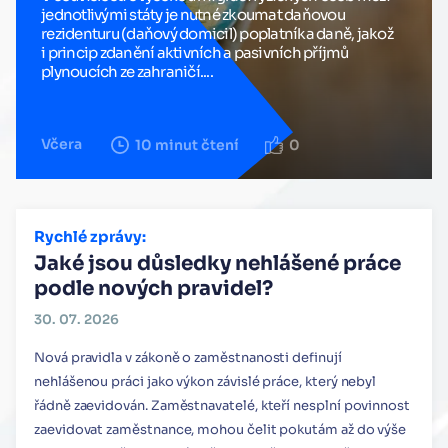
jednotlivými státy je nutné zkoumat daňovou
rezidenturu (daňový domicil) poplatníka daně, jakož
i princip zdanění aktivních a pasivních příjmů
plynoucích ze zahraničí....
Včera
10 minut čtení
0
Rychlé zprávy:
Jaké jsou důsledky nehlášené práce
podle nových pravidel?
30. 07. 2026
Nová pravidla v zákoně o zaměstnanosti definují
nehlášenou práci jako výkon závislé práce, který nebyl
řádně zaevidován. Zaměstnavatelé, kteří nesplní povinnost
zaevidovat zaměstnance, mohou čelit pokutám až do výše