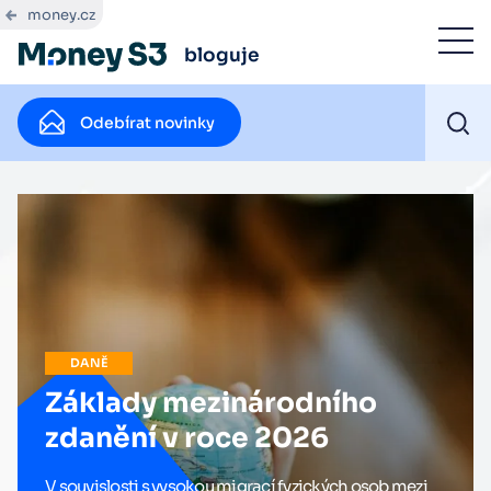
money.cz
bloguje
Odebírat novinky
DANĚ
Základy mezinárodního
zdanění v roce 2026
V souvislosti s vysokou migrací fyzických osob mezi