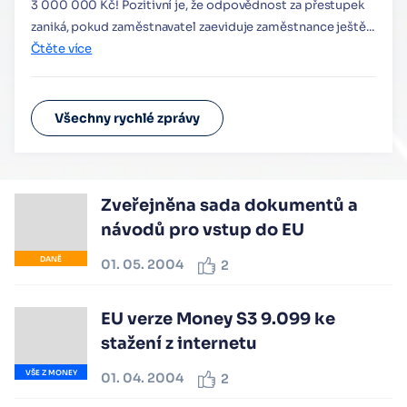
3 000 000 Kč! Pozitivní je, že odpovědnost za přestupek
zaniká, pokud zaměstnavatel zaeviduje zaměstnance ještě...
Čtěte více
Všechny rychlé zprávy
Zveřejněna sada dokumentů a
návodů pro vstup do EU
DANĚ
01. 05. 2004
2
EU verze Money S3 9.099 ke
stažení z internetu
VŠE Z MONEY
01. 04. 2004
2