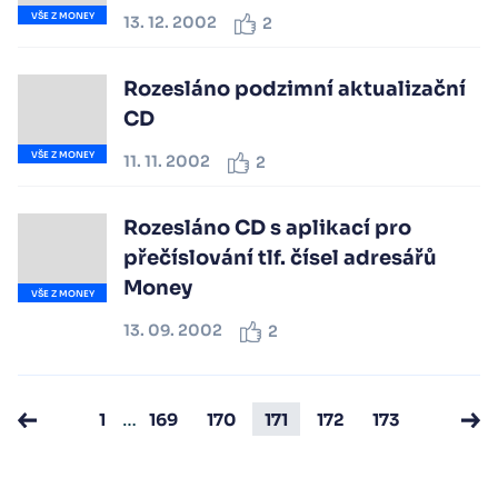
VŠE Z MONEY
13. 12. 2002
2
Rozesláno podzimní aktualizační
CD
VŠE Z MONEY
11. 11. 2002
2
Rozesláno CD s aplikací pro
přečíslování tlf. čísel adresářů
Money
VŠE Z MONEY
13. 09. 2002
2
…
1
169
170
171
172
173