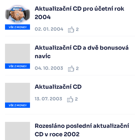
Aktualizační CD pro účetní rok
2004
VŠE Z MONEY
02. 01. 2004
2
Aktualizační CD a dvě bonusová
navíc
VŠE Z MONEY
04. 10. 2003
2
Aktualizační CD
13. 07. 2003
2
VŠE Z MONEY
Rozesláno poslední aktualizační
CD v roce 2002