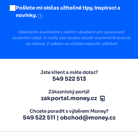
Pošlete mi občas užitečné tipy, inspiraci a
novinky.
i
Odesláním souhlasíte s našimi zásadami pro zpracování
osobních údajů. E-maily vám budou chodit maximálně dvakrát
do měsíce. Z odběru se můžete kdykoliv odhlásit
Jste klient a máte dotaz?
549 522 513
Zákaznický portál
zakportal.money.cz
Chcete poradit s výběrem Money?
549 522 511
|
obchod@money.cz