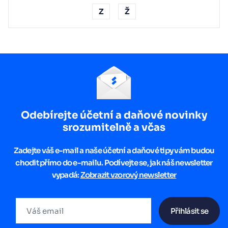
Z
Ž
Odebírejte účetní a daňové novinky
srozumitelně a včas
Zadejte váš e-mail a naše účetní a daňové tipy vám budou
chodit přímo do e-mailu. Podívejte se, jak náš newsletter
vypadá:
Zobrazit vzorový newsletter
Přihlásit se