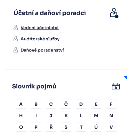
Účetní a daňoví poradci
Vedení účetnictví
Auditorské služby
Daňové poradenství
Slovník pojmů
A
B
C
Č
D
E
F
H
I
J
K
L
M
N
O
P
Ř
S
T
Ú
V