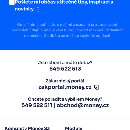
Pošlete mi občas užitečné tipy, inspiraci a
novinky.
i
Odesláním souhlasíte s našimi zásadami pro zpracování
osobních údajů. E-maily vám budou chodit maximálně dvakrát
do měsíce. Z odběru se můžete kdykoliv odhlásit
Jste klient a máte dotaz?
549 522 513
Zákaznický portál
zakportal.money.cz
Chcete poradit s výběrem Money?
549 522 511
|
obchod@money.cz
Komplety Money S3
Moduly