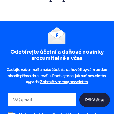
Z
Ž
Odebírejte účetní a daňové novinky
srozumitelně a včas
Zadejte váš e-mail a naše účetní a daňové tipy vám budou
chodit přímo do e-mailu. Podívejte se, jak náš newsletter
vypadá:
Zobrazit vzorový newsletter
Přihlásit se