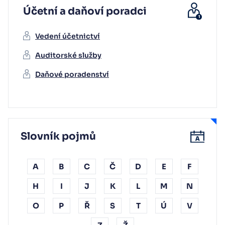
Účetní a daňoví poradci
Vedení účetnictví
Auditorské služby
Daňové poradenství
Slovník pojmů
A
B
C
Č
D
E
F
H
I
J
K
L
M
N
O
P
Ř
S
T
Ú
V