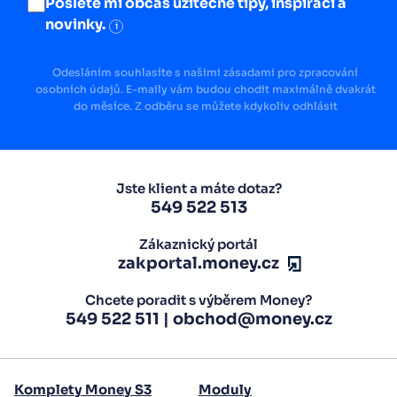
Pošlete mi občas užitečné tipy, inspiraci a
novinky.
i
Odesláním souhlasíte s našimi zásadami pro zpracování
osobních údajů. E-maily vám budou chodit maximálně dvakrát
do měsíce. Z odběru se můžete kdykoliv odhlásit
Jste klient a máte dotaz?
549 522 513
Zákaznický portál
zakportal.money.cz
Chcete poradit s výběrem Money?
549 522 511
|
obchod@money.cz
Komplety Money S3
Moduly